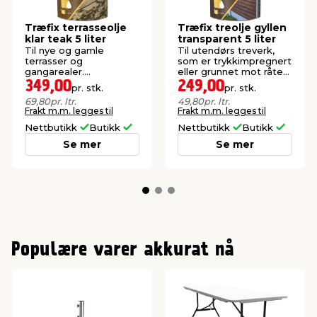
Træfix terrasseolje
Træfix treolje gyllen
klar teak 5 liter
transparent 5 liter
Til nye og gamle
Til utendørs treverk,
terrasser og
som er trykkimpregnert
gangarealer.
eller grunnet mot råte
Transparent i fargen
og sopp.
349,00
249,00
pr. stk.
pr. stk.
Teak.
69,80
pr. ltr.
49,80
pr. ltr.
Frakt m.m. legges til
Frakt m.m. legges til
Nettbutikk
Butikk
Nettbutikk
Butikk
Se mer
Se mer
Populære varer akkurat nå