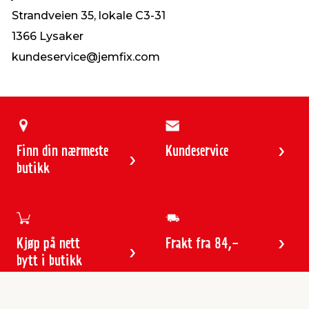
Strandveien 35, lokale C3-31
1366 Lysaker
kundeservice@jemfix.com
Finn din nærmeste
Kundeservice
butikk
Kjøp på nett
Frakt fra 84,-
bytt i butikk