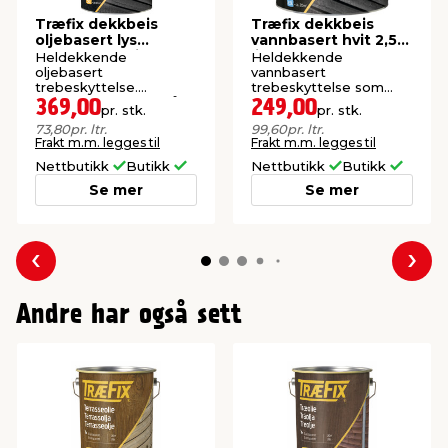
Træfix dekkbeis
Træfix dekkbeis
oljebasert lys
vannbasert hvit 2,5
dodenkop 5 liter
liter
Heldekkende
Heldekkende
oljebasert
vannbasert
trebeskyttelse.
trebeskyttelse som
Holdbarhet opptil 5 år.
egner seg godt til nytt
369,00
249,00
pr. stk.
pr. stk.
treverk.
73,80
pr. ltr.
99,60
pr. ltr.
Frakt m.m. legges til
Frakt m.m. legges til
Nettbutikk
Butikk
Nettbutikk
Butikk
Se mer
Se mer
Forrige
Nes
Andre har også sett