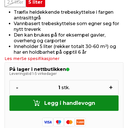
2,5 liter
5 liter
Træfix heldekkende trebeskyttelse i fargen
antrasittgrå
Vannbasert trebeskyttelse som egner seg for
nytt treverk
Den kan brukes på for eksempel gavler,
overheng og carporter
Inneholder 5 liter (rekker totalt 30-60 m²) og
har en holdbarhet på opptil 6 år
Les mer
Se spesifikasjoner
På lager i nettbutikken
Leveringstid 1-5 virkedager
-
+
1
stk.
Legg i handlevogn