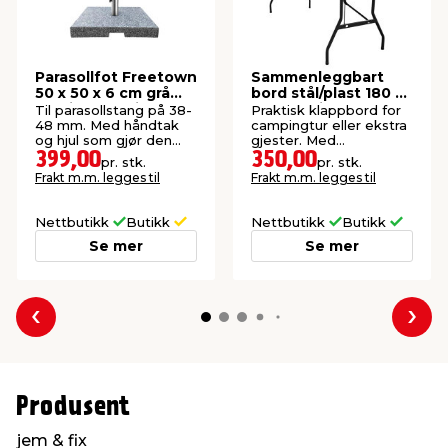
Parasollfot Freetown
Sammenleggbart
50 x 50 x 6 cm grå
bord stål/plast 180 x
granitt - Sunlife®
75 cm hvit
Til parasollstang på 38-
Praktisk klappbord for
48 mm. Med håndtak
campingtur eller ekstra
og hjul som gjør den
gjester. Med
lett å flytte. 40 kg.
bærehåndtak.
399,00
350,00
pr. stk.
pr. stk.
Frakt m.m. legges til
Frakt m.m. legges til
Nettbutikk
Butikk
Nettbutikk
Butikk
Se mer
Se mer
Forrige
Nes
Produsent
jem & fix