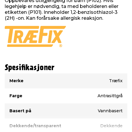
Oppbevares utilgjengelig for barn (P102). Hvis
legehjelp er nødvendig, ta med beholderen eller
etiketten (P101). Inneholder 1,2-benzisothiazol-3
(2H) -on. Kan forårsake allergisk reaksjon.
Spesifikasjoner
Type
Verdi
Merke
Træfix
Farge
Antrasittgrå
Basert på
Vannbasert
Dekkende/transparent
Dekkende