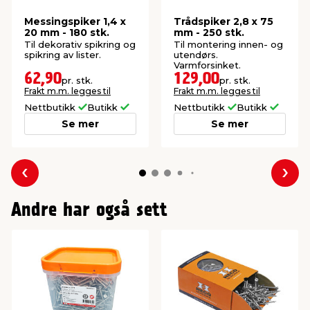
Messingspiker 1,4 x
Trådspiker 2,8 x 75
20 mm - 180 stk.
mm - 250 stk.
Til dekorativ spikring og
Til montering innen- og
spikring av lister.
utendørs.
Varmforsinket.
62,90
129,00
pr. stk.
pr. stk.
Frakt m.m. legges til
Frakt m.m. legges til
Nettbutikk
Butikk
Nettbutikk
Butikk
Se mer
Se mer
Forrige
Nes
Andre har også sett