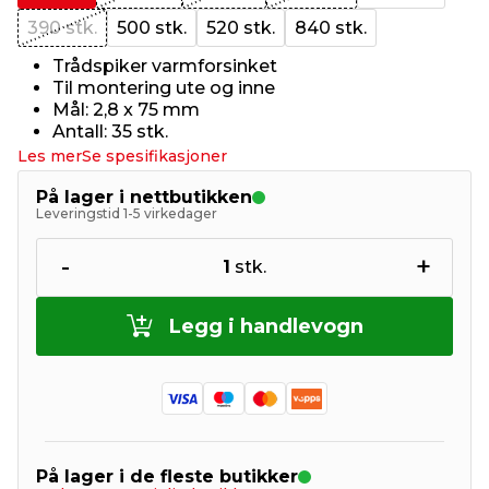
390 stk.
500 stk.
520 stk.
840 stk.
Trådspiker varmforsinket
Til montering ute og inne
Mål: 2,8 x 75 mm
Antall: 35 stk.
Les mer
Se spesifikasjoner
På lager i nettbutikken
Leveringstid 1-5 virkedager
-
+
1
stk.
Legg i handlevogn
På lager i de fleste butikker