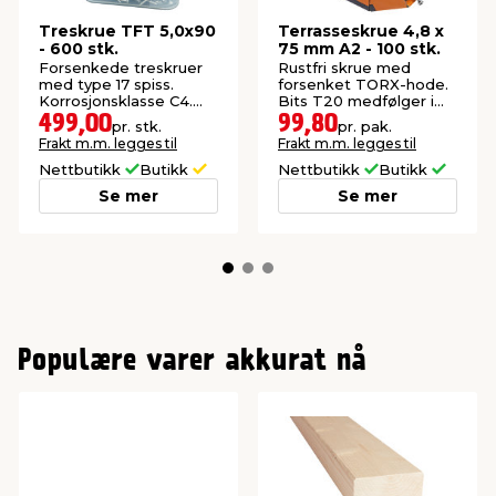
Treskrue TFT 5,0x90
Terrasseskrue 4,8 x
- 600 stk.
75 mm A2 - 100 stk.
Forsenkede treskruer
Rustfri skrue med
med type 17 spiss.
forsenket TORX-hode.
Korrosjonsklasse C4.
Bits T20 medfølger i
Beregnet for tre og
pakken.
499,00
99,80
pr. stk.
pr. pak.
plastmaterialer.
Frakt m.m. legges til
Frakt m.m. legges til
Nettbutikk
Butikk
Nettbutikk
Butikk
Se mer
Se mer
Populære varer akkurat nå