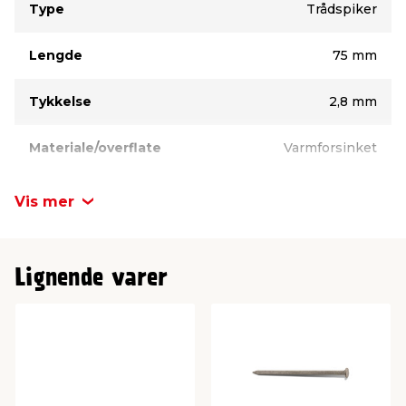
Type
Trådspiker
Lengde
75 mm
Tykkelse
2,8 mm
Materiale/overflate
Varmforsinket
Antall pr. pk.
35 stk.
Vis mer
Lignende varer