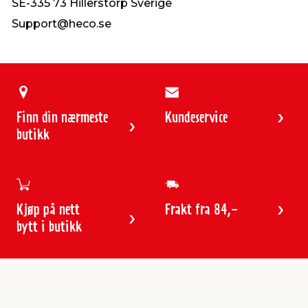
SE-335 73 Hillerstorp Sverige
Support@heco.se
Finn din nærmeste
Kundeservice
butikk
Kjøp på nett
Frakt fra 84,-
bytt i butikk
Kundeservice