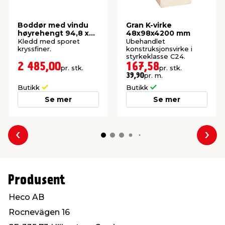
Boddør med vindu
Gran K-virke
høyrehengt 94,8 x
48x98x4200 mm
205 cm
Kledd med sporet
Ubehandlet
kryssfiner.
konstruksjonsvirke i
styrkeklasse C24.
2 485,00
167,58
pr. stk.
pr. stk.
pr. m.
39,90
Butikk
Butikk
Se mer
Se mer
Forrige
Nes
Produsent
Heco AB
Rocnevägen 16