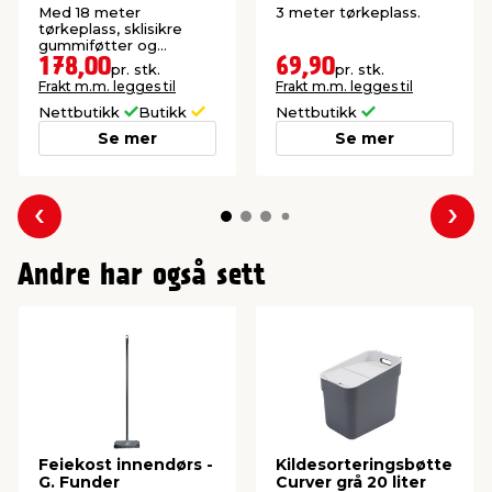
Med 18 meter
3 meter tørkeplass.
Trådmål: 2,5/4 mm
tørkeplass, sklisikre
Bruksområde: Inne/ute
gummiføtter og
barnesikring.
178,00
69,90
pr. stk.
pr. stk.
Frakt m.m. legges til
Frakt m.m. legges til
Nettbutikk
Butikk
Nettbutikk
Se mer
Se mer
Forrige
Nes
Andre har også sett
Feiekost innendørs -
Kildesorteringsbøtte
G. Funder
Curver grå 20 liter