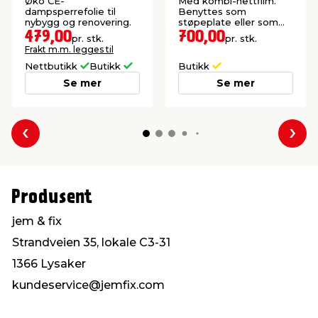
meter
Øko CE-
Med kombi-nettfilm.
dampsperrefolie til
Benyttes som
nybygg og renovering.
støpeplate eller som
bunnplate til tilhenger.
479,00
700,00
pr. stk.
pr. stk.
Frakt m.m. legges til
Nettbutikk
Butikk
Butikk
Se mer
Se mer
Forrige
Nes
Produsent
jem & fix
Strandveien 35, lokale C3-31
1366 Lysaker
kundeservice@jemfix.com