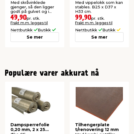
Med skråvinklede
Med vippelokk som kan
gjenger, så den ligger
stables. B25 x D37 x
godt på gulvet og i
H33 cm.
hånden.
49,90
99,90
pr. stk.
pr. stk.
Frakt m.m. legges til
Frakt m.m. legges til
Nettbutikk
Butikk
Nettbutikk
Butikk
Se mer
Se mer
Populære varer akkurat nå
Dampsperrefolie
Tilhengerplate
0,20 mm, 2 x 25
t/renovering 12 mm