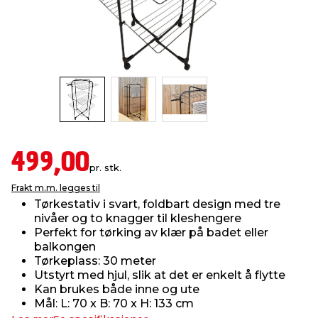
innredning
 koblinger
idslamper
kledning
& fritid
 & stillas
asser & stativer
ne, data & TV
& sko
ing
pressing og sylting
rier
499,00
antning
ner
pr. stk.
Frakt m.m. legges til
Tørkestativ i svart, foldbart design med tre
edyr & ugress
nivåer og to knagger til kleshengere
Perfekt for tørking av klær på badet eller
balkongen
Tørkeplass: 30 meter
Utstyrt med hjul, slik at det er enkelt å flytte
Kan brukes både inne og ute
Mål: L: 70 x B: 70 x H: 133 cm