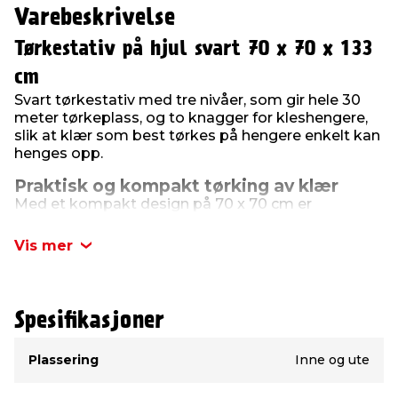
Varebeskrivelse
Tørkestativ på hjul svart 70 x 70 x 133
cm
Svart tørkestativ med tre nivåer, som gir hele 30
meter tørkeplass, og to knagger for kleshengere,
slik at klær som best tørkes på hengere enkelt kan
henges opp.
Praktisk og kompakt tørking av klær
Med et kompakt design på 70 x 70 cm er
tørkestativet ideelt for bruk på badet, i
dusjkabinettet, eller på balkongen, der plassen er
Vis mer
begrenset. Størrelsen gjør det enkelt å sette opp
stativet på ulike steder og å flytte det gjennom
vanlige døråpninger uten problemer.
Spesifikasjoner
Tørkestativet har en høyde på 133 cm og er utstyrt
med hjul, slik at det er lett å flytte rundt. Med
Type
Verdi
plassutnyttelse i høyden kan du tørke klær på
Plassering
Inne og ute
mindre gulvplass.