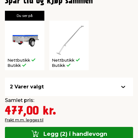
Spar tid og kjøp sammen
Du ser på
Nettbutikk
Nettbutikk
Butikk
Butikk
2 Varer valgt
Samlet pris:
477,00 kr.
Frakt m.m. legges til
Legg (2) i handlevogn