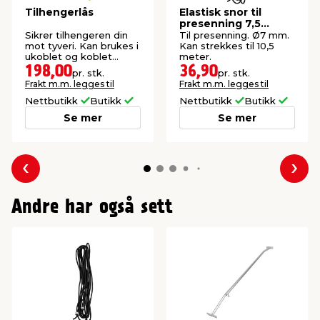
Tilhengerlås
Elastisk snor til
presenning 7,5
meter - AutoZone®
Sikrer tilhengeren din
Til presenning. Ø7 mm.
mot tyveri. Kan brukes i
Kan strekkes til 10,5
ukoblet og koblet
meter.
tilstand.
198,00
36,90
pr. stk.
pr. stk.
Frakt m.m. legges til
Frakt m.m. legges til
Nettbutikk
Butikk
Nettbutikk
Butikk
Se mer
Se mer
Forrige
Nes
Andre har også sett