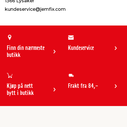
1366 Lysaker
kundeservice@jemfix.com
Finn din nærmeste
Kundeservice
butikk
Kjøp på nett
Frakt fra 84,-
bytt i butikk
Kundeservice