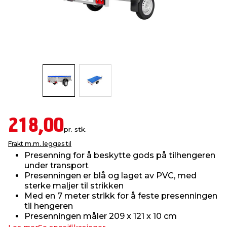
innredning
 koblinger
idslamper
kledning
& fritid
 & stillas
asser & stativer
ne, data & TV
& sko
ing
pressing og sylting
rier
antning
ner
218,00
pr. stk.
Frakt m.m. legges til
edyr & ugress
Presenning for å beskytte gods på tilhengeren
under transport
Presenningen er blå og laget av PVC, med
sterke maljer til strikken
Med en 7 meter strikk for å feste presenningen
til hengeren
Presenningen måler 209 x 121 x 10 cm