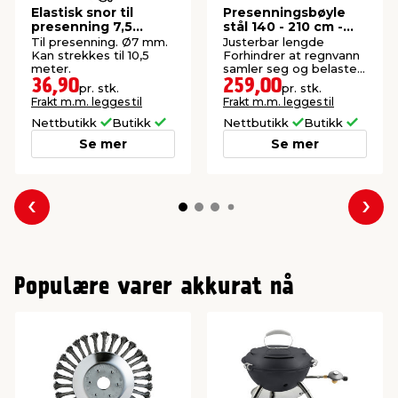
Elastisk snor til
Presenningsbøyle
presenning 7,5
stål 140 - 210 cm -
meter - AutoZone®
AutoZone®
Til presenning. Ø7 mm.
Justerbar lengde
Kan strekkes til 10,5
Forhindrer at regnvann
meter.
samler seg og belaster
presenningen.
36,90
259,00
pr. stk.
pr. stk.
Frakt m.m. legges til
Frakt m.m. legges til
Nettbutikk
Butikk
Nettbutikk
Butikk
Se mer
Se mer
Forrige
Nes
Populære varer akkurat nå