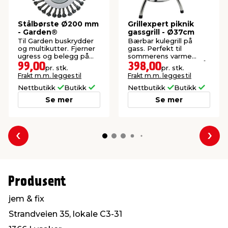
Stålbørste Ø200 mm
Grillexpert piknik
- Garden®
gassgrill - Ø37cm
Til Garden buskrydder
Bærbar kulegrill på
og multikutter. Fjerner
gass. Perfekt til
ugress og belegg på
sommerens varme
heller og harde
grillkvelder i parken, på
99,00
398,00
pr. stk.
pr. stk.
steinoverflater.
stranden eller på
Frakt m.m. legges til
Frakt m.m. legges til
balkongen.
Nettbutikk
Butikk
Nettbutikk
Butikk
Se mer
Se mer
Forrige
Nes
Produsent
jem & fix
Strandveien 35, lokale C3-31