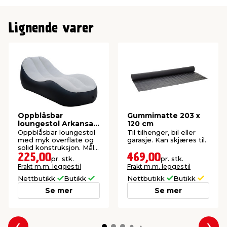
Produktdetaljer:
Antall sifre: 4
Justeringsmuligheter: 6 posisjoner
Lignende varer
Bruksområde: Tilhenger, campingvogn og
henger
Passer til: De fleste kulekoblinger
Farge: Gul
Oppblåsbar
Gummimatte 203 x
loungestol Arkansas
120 cm
– Sunlife®
Oppblåsbar loungestol
Til tilhenger, bil eller
med myk overflate og
garasje. Kan skjæres til.
solid konstruksjon. Mål:
187 x 83 x 57 cm.
225,00
469,00
pr. stk.
pr. stk.
Frakt m.m. legges til
Frakt m.m. legges til
Nettbutikk
Butikk
Nettbutikk
Butikk
Se mer
Se mer