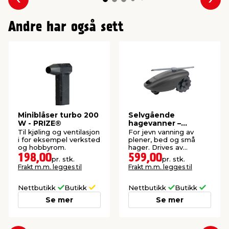
Forrige
Nes
Andre har også sett
Miniblåser turbo 200
Selvgående
W - PRIZE®
hagevanner –
Garden®
Til kjøling og ventilasjon
For jevn vanning av
i for eksempel verksted
plener, bed og små
og hobbyrom.
hager. Drives av
vanntrykket fra
198,00
599,00
pr. stk.
pr. stk.
hageslangen.
Frakt m.m. legges til
Frakt m.m. legges til
Nettbutikk
Butikk
Nettbutikk
Butikk
Se mer
Se mer