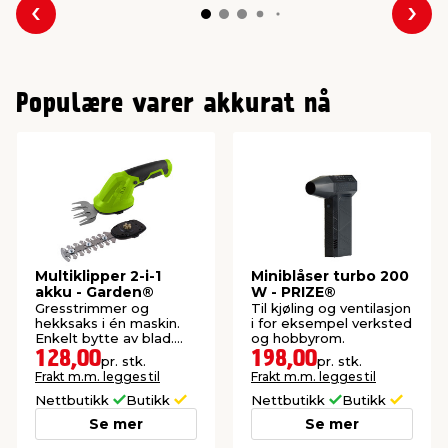
Forrige
Nes
Populære varer akkurat nå
Multiklipper 2-i-1
Miniblåser turbo 200
akku - Garden®
W - PRIZE®
Gresstrimmer og
Til kjøling og ventilasjon
hekksaks i én maskin.
i for eksempel verksted
Enkelt bytte av blad.
og hobbyrom.
Inkludert batteri og
128,00
198,00
pr. stk.
pr. stk.
lader.
Frakt m.m. legges til
Frakt m.m. legges til
Nettbutikk
Butikk
Nettbutikk
Butikk
Se mer
Se mer