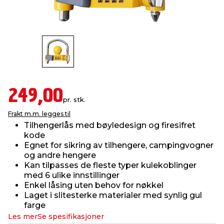
innredning
 koblinger
idslamper
kledning
& fritid
 & stillas
asser & stativer
ne, data & TV
& sko
ing
pressing og sylting
rier
249,00
pr. stk.
Frakt m.m. legges til
antning
ner
Tilhengerlås med bøyle­design og firesifret
kode
Egnet for sikring av tilhengere, campingvogner
edyr & ugress
og andre hengere
Kan tilpasses de fleste typer kulekoblinger
med 6 ulike innstillinger
Enkel låsing uten behov for nøkkel
Laget i slitesterke materialer med synlig gul
farge
Les mer
Se spesifikasjoner