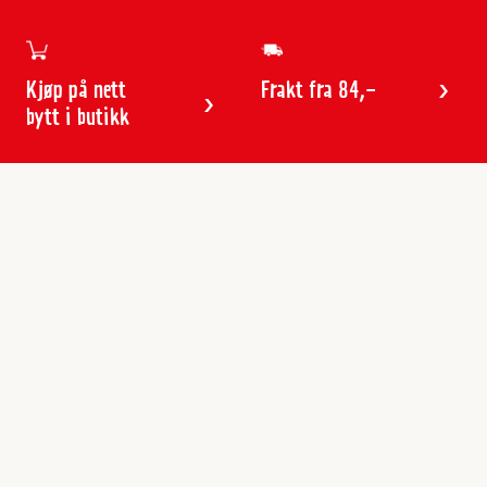
Kjøp på nett
Frakt fra 84,-
bytt i butikk
Kundeservice
Butikker & åpningstider
Kundeavisen
Kontakt
Gavekort
Frakt & levering
Reklamasjon