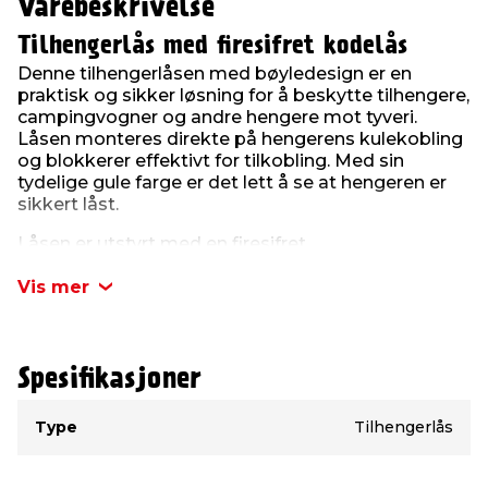
Varebeskrivelse
Tilhengerlås med firesifret kodelås
Denne tilhengerlåsen med bøyle­design er en
praktisk og sikker løsning for å beskytte tilhengere,
campingvogner og andre hengere mot tyveri.
Låsen monteres direkte på hengerens kulekobling
og blokkerer effektivt for tilkobling. Med sin
tydelige gule farge er det lett å se at hengeren er
sikkert låst.
Låsen er utstyrt med en firesifret
kombinasjonskode, noe som gjør den enkel å
bruke uten nøkkel. Koden kan stilles fritt, slik at du
Vis mer
kan velge en kombinasjon som er lett å huske.
Tilhengerlåsen har 6 justerbare posisjoner og kan
dermed tilpasses de fleste typer koblinger og
hengere.
Spesifikasjoner
Type
Verdi
Det robuste designet gjør den motstandsdyktig
Type
Tilhengerlås
mot både vær og innbruddsforsøk, og låsen passer
godt til både midlertidig og langtidsparkering.