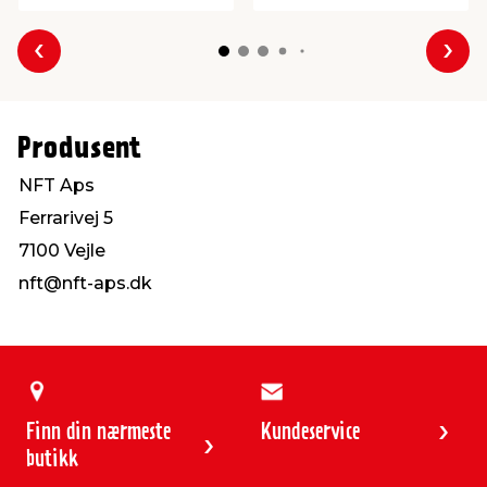
Forrige
Nes
Produsent
NFT Aps
Ferrarivej 5
7100 Vejle
nft@nft-aps.dk
Finn din nærmeste
Kundeservice
butikk