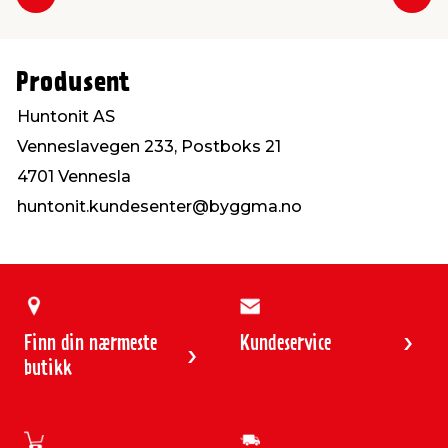
Forrige
Nes
Produsent
Huntonit AS
Venneslavegen 233, Postboks 21
4701 Vennesla
huntonit.kundesenter@byggma.no
Finn din nærmeste
Kundeservice
butikk