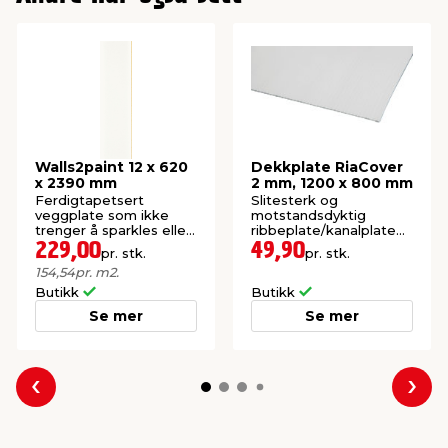
Walls2paint 12 x 620
Dekkplate RiaCover
x 2390 mm
2 mm, 1200 x 800 mm
Ferdigtapetsert
Slitesterk og
veggplate som ikke
motstandsdyktig
trenger å sparkles eller
ribbeplate/kanalplate
pusses.
for dekning.
229,00
49,90
pr. stk.
pr. stk.
154,54
pr. m2.
Butikk
Butikk
Se mer
Se mer
Forrige
Nes