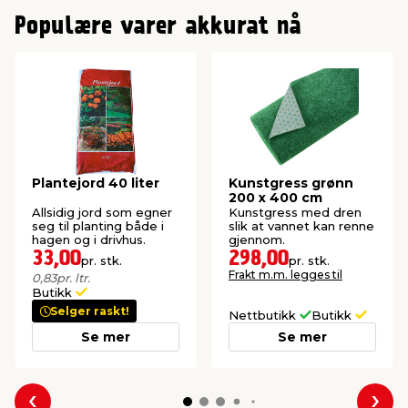
Populære varer akkurat nå
Plantejord 40 liter
Kunstgress grønn
200 x 400 cm
Allsidig jord som egner
Kunstgress med dren
seg til planting både i
slik at vannet kan renne
hagen og i drivhus.
gjennom.
33,00
298,00
pr. stk.
pr. stk.
Frakt m.m. legges til
0,83
pr. ltr.
Butikk
Selger raskt!
Nettbutikk
Butikk
Se mer
Se mer