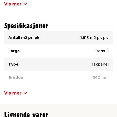
oppgradering av taket.
Vis mer
Spesifikasjoner
Type
Verdi
Antall m2 pr. pk.
1,815 m2 pr. pk.
Farge
Bomull
Type
Takpanel
Bredde
300 mm
Lengde
1210 mm
Vis mer
Tykkelse
8 mm
Lignende varer