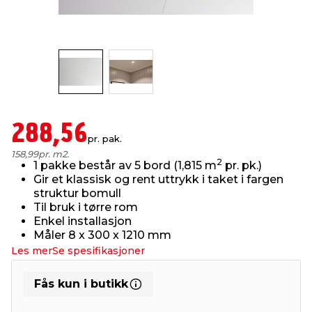
innredning
 koblinger
idslamper
kledning
& fritid
 & stillas
asser & stativer
ne, data & TV
& sko
ing
pressing og sylting
rier
288,56
pr. pak.
158,99
pr. m2.
2
antning
ner
1 pakke består av 5 bord (1,815 m
pr. pk.)
Gir et klassisk og rent uttrykk i taket i fargen
struktur bomull
edyr & ugress
Til bruk i tørre rom
Enkel installasjon
Måler 8 x 300 x 1210 mm
Les mer
Se spesifikasjoner
Fås kun i butikk