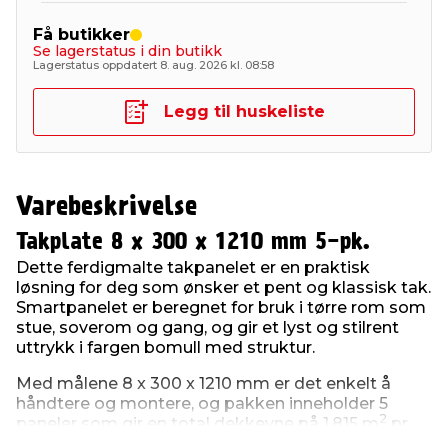
Få butikker
Se lagerstatus i din butikk
Lagerstatus oppdatert 8. aug. 2026 kl. 08:58
Legg til huskeliste
Varebeskrivelse
Takplate 8 x 300 x 1210 mm 5-pk.
Dette ferdigmalte takpanelet er en praktisk
løsning for deg som ønsker et pent og klassisk tak.
Smartpanelet er beregnet for bruk i tørre rom som
stue, soverom og gang, og gir et lyst og stilrent
uttrykk i fargen bomull med struktur.
Med målene 8 x 300 x 1210 mm er det enkelt å
håndtere og montere, og pakken inneholder 5
2
paneler som gir en total dekkevne på 1,815 m
pr.
pk. En ideell løsning for en rask og varig