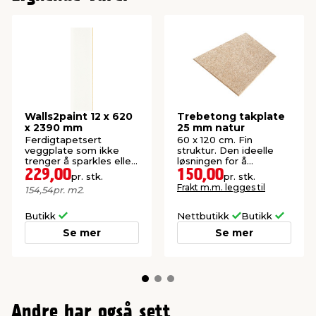
Walls2paint 12 x 620
Trebetong takplate
x 2390 mm
25 mm natur
Ferdigtapetsert
60 x 120 cm. Fin
veggplate som ikke
struktur. Den ideelle
trenger å sparkles eller
løsningen for å
pusses.
forbedre akustikken.
229,00
150,00
pr. stk.
pr. stk.
Frakt m.m. legges til
154,54
pr. m2.
Butikk
Nettbutikk
Butikk
Se mer
Se mer
Andre har også sett