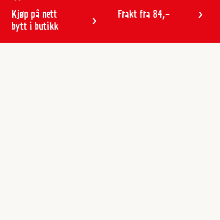
Kjøp på nett
Frakt fra 84,-
bytt i butikk
Kundeservice
Butikker & åpningstider
Kundeavisen
Kontakt
Gavekort
Frakt & levering
Reklamasjon
Varemerker