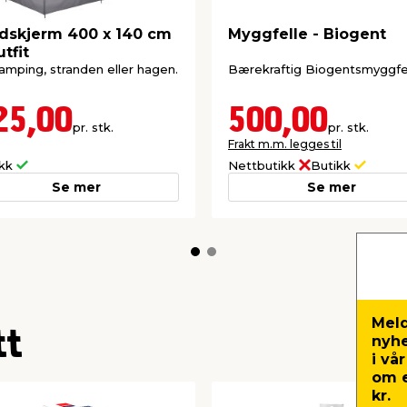
dskjerm 400 x 140 cm
Myggfelle - Biogent
utfit
camping, stranden eller hagen.
Bærekraftig Biogentsmyggfel
25,00
500,00
pr. stk.
pr. stk.
Frakt m.m. legges til
ikk
Nettbutikk
Butikk
Se mer
Se mer
Meld
tt
nyh
i vå
om e
kr.