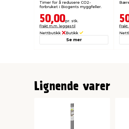
Timer for å redusere CO2-
Bære
forbruket i Biogents myggfeller.
50,00
5
pr. stk.
Frakt m.m. legges til
Frakt
Nettbutikk
Butikk
Nett
Se mer
Lignende varer