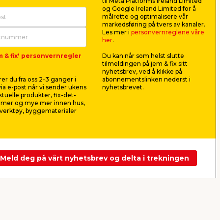
til Meta Platforms Ireland Limited
og Google Ireland Limited for å
målrette og optimalisere vår
markedsføring på tvers av kanaler.
Les mer i
personvernreglene våre
her
.
m & fix' personvernregler
Du kan når som helst slutte
l
Natria fluefanger 4 stk.
tilmeldingen på jem & fix sitt
nyhetsbrev, ved å klikke på
e
Luktfri fluefanger til innendørs
er du fra oss 2-3 ganger i
abonnementslinken nederst i
bruk. 4 stk.
ia e-post når vi sender ukens
nyhetsbrevet.
aktuelle produkter, fix-det-
69,90
ilmer og mye mer innen hus,
pr. stk.
verktøy, byggematerialer
Frakt m.m. legges til
Nettbutikk
Butikk
Se mer
Meld deg på vårt nyhetsbrev og delta i trekningen