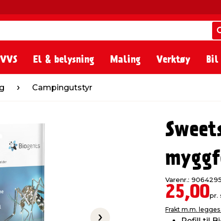
 VVS
El & belysning
Maling
Verktøy
Bil
ingutstyr
g
Campingutstyr
Sweets
myggf
Varenr.: 906429
25,00
pr. 
Frakt m.m. legges 
Refill til