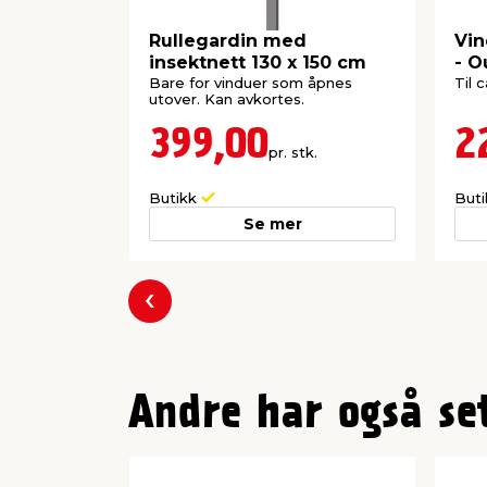
Rullegardin med
Vin
insektnett 130 x 150 cm
- O
Bare for vinduer som åpnes
Til 
utover. Kan avkortes.
399,00
2
pr. stk.
Butikk
But
Se mer
Forrige
Andre har også se