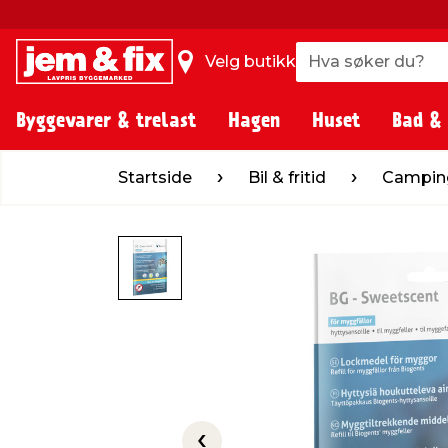
Hva søker du?
Hva søker du?
Velg butikk
Byggevarer & trelast
Hagen
Huset
Bad &
Startside
Bil & fritid
Camping
Camp
Startside
Bil & fritid
Campin