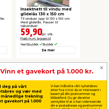
Insektnett til vindu med
Sweetsce
glidelås 130 x 150 cm
til myggf
le.
Til vinduer opp til 130 x 150 cm.
Refillpakke 
Med glidelås. Passer til
myggfelle.
takvinduer.
59,90
50,0
pr. stk.
Frakt m.m. legges til
Frakt m.m. le
Nettbutikk
Butikk
Nettbutikk
Se mer
Vinn et gavekort på 1.000 kr.
Neste
 deg på vårt
Vi kan målrette vårt nyhetsbrev
etter hva vi tror du er interessert i
etsbrev og vær med
basert på ditt postnummer og
r månedlige trekning
klikkatferd. Du gir deretter
t gavekort på 1.000
samtykke til at vi kan videresende
din e-postadresse og postnummer