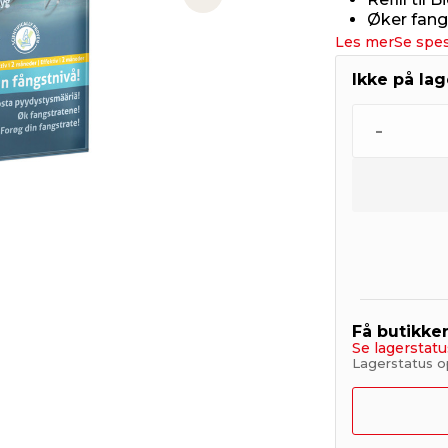
Next slide
Øker fangs
Les mer
Se spes
Ikke på lag
-
Få butikke
Se lagerstatu
Lagerstatus op