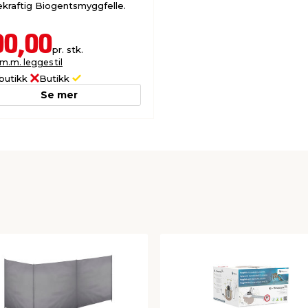
kraftig Biogentsmyggfelle.
00,00
pr. stk.
 m.m. legges til
butikk
Butikk
Se mer