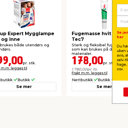
Se je
up Expert Mygglampe
Fugemasse hvit 100 m
her
 og inne
Tec7
brukes både utendørs og
Sterk og fleksibel fugemass
Du hør
ndørs.
som kan brukes på de fleste
uken v
materialer.
avis, 
99,00
178,00
selv-f
pr. stk.
pr. stk.
hage, 
 m.m. legges til
osv.
1 780,00
pr. ltr.
Frakt m.m. legges til
tbutikk
Butikk
Nettbutikk
Butikk
Se mer
Se mer