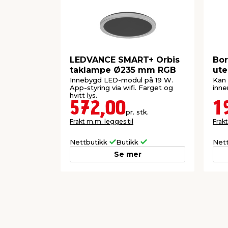
LEDVANCE SMART+ Orbis
Bor
taklampe Ø235 mm RGB
ute
Innebygd LED-modul på 19 W.
Kan 
App-styring via wifi. Farget og
inne
hvitt lys.
572,00
1
pr. stk.
Frakt m.m. legges til
Frakt
Nettbutikk
Butikk
Net
Se mer