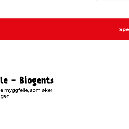
Spe
le - Biogents
ige myggfelle, som øker
ngen.