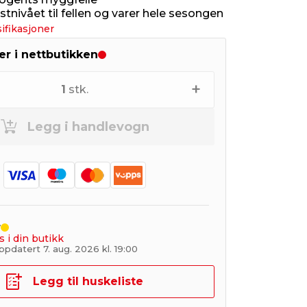
tnivået til fellen og varer hele sesongen
ifikasjoner
er i nettbutikken
+
1
stk.
Legg i handlevogn
r
s i din butikk
pdatert 7. aug. 2026 kl. 19:00
Legg til huskeliste