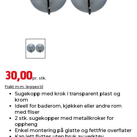
innredning
 koblinger
idslamper
kledning
& fritid
 & stillas
asser & stativer
ne, data & TV
& sko
ing
pressing og sylting
rier
antning
ner
30,00
pr. stk.
Frakt m.m. legges til
edyr & ugress
Sugekopp med krok i transparent plast og
krom
Ideell for baderom, kjøkken eller andre rom
med fliser
2 stk. sugekopper med metallkroker for
oppheng
Enkel montering på glatte og fettfrie overflater
Kan lett flyttes uten bruk av verktøy