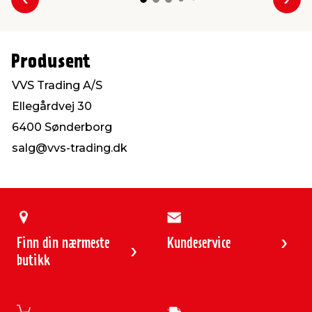
Forrige
Nes
Produsent
VVS Trading A/S
Ellegårdvej 30
6400 Sønderborg
salg@vvs-trading.dk
Finn din nærmeste
Kundeservice
butikk