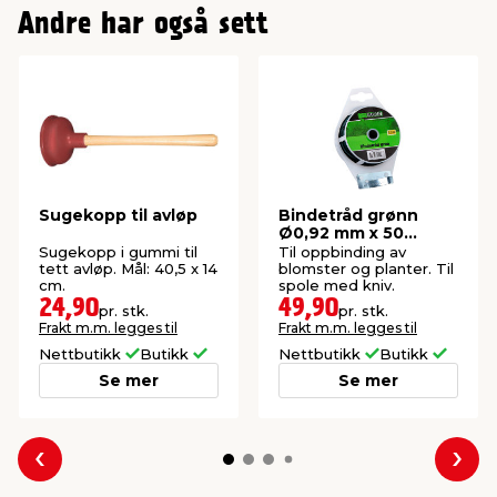
Andre har også sett
Sugekopp til avløp
Bindetråd grønn
Ø0,92 mm x 50
meter - Garden®
Sugekopp i gummi til
Til oppbinding av
tett avløp. Mål: 40,5 x 14
blomster og planter. Til
cm.
spole med kniv.
24,90
49,90
pr. stk.
pr. stk.
Frakt m.m. legges til
Frakt m.m. legges til
Nettbutikk
Butikk
Nettbutikk
Butikk
Se mer
Se mer
Forrige
Nes