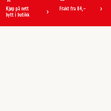
Kjøp på nett
Frakt fra 84,-
bytt i butikk
Kundeservice
Butikker & åpningstider
Kundeavisen
Kontakt
Gavekort
Frakt & levering
Reklamasjon
Varemerker