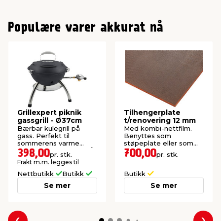
Populære varer akkurat nå
Grillexpert piknik
Tilhengerplate
gassgrill - Ø37cm
t/renovering 12 mm
Bærbar kulegrill på
Med kombi-nettfilm.
gass. Perfekt til
Benyttes som
sommerens varme
støpeplate eller som
grillkvelder i parken, på
bunnplate til tilhenger.
398,00
700,00
pr. stk.
pr. stk.
stranden eller på
Frakt m.m. legges til
balkongen.
Nettbutikk
Butikk
Butikk
Se mer
Se mer