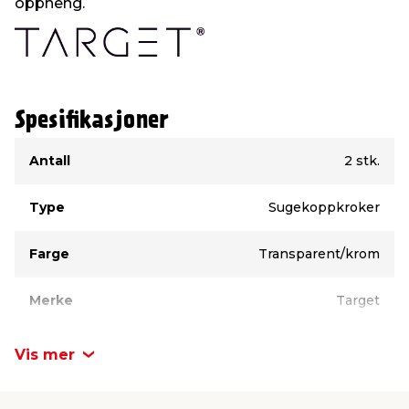
oppheng.
Spesifikasjoner
Type
Verdi
Antall
2 stk.
Type
Sugekoppkroker
Farge
Transparent/krom
Merke
Target
Vis mer