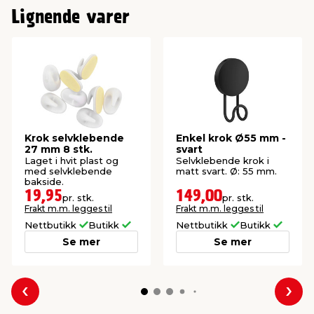
Lignende varer
Krok selvklebende
Enkel krok Ø55 mm -
27 mm 8 stk.
svart
Laget i hvit plast og
Selvklebende krok i
med selvklebende
matt svart. Ø: 55 mm.
bakside.
19,95
149,00
pr. stk.
pr. stk.
Frakt m.m. legges til
Frakt m.m. legges til
Nettbutikk
Butikk
Nettbutikk
Butikk
Se mer
Se mer
Forrige
Nes