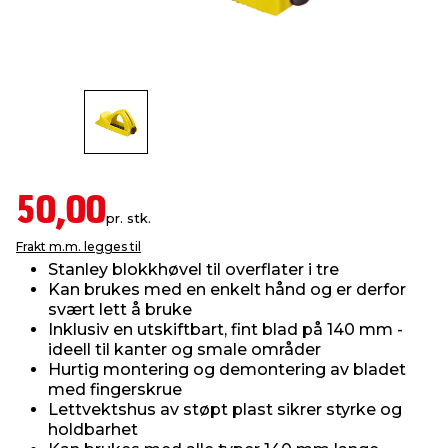
innredning
 koblinger
idslamper
kledning
& fritid
 & stillas
asser & stativer
ne, data & TV
& sko
ing
pressing og sylting
rier
50,00
pr. stk.
antning
ner
Frakt m.m. legges til
Stanley blokkhøvel til overflater i tre
Kan brukes med en enkelt hånd og er derfor
edyr & ugress
svært lett å bruke
Inklusiv en utskiftbart, fint blad på 140 mm -
ideell til kanter og smale områder
Hurtig montering og demontering av bladet
med fingerskrue
Lettvektshus av støpt plast sikrer styrke og
holdbarhet