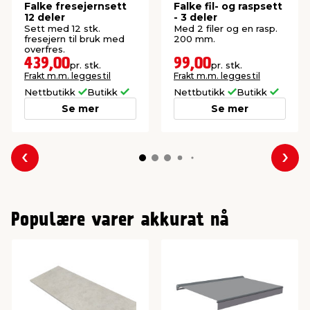
Falke fresejernsett
Falke fil- og raspsett
12 deler
- 3 deler
Sett med 12 stk.
Med 2 filer og en rasp.
fresejern til bruk med
200 mm.
overfres.
439,00
99,00
pr. stk.
pr. stk.
Frakt m.m. legges til
Frakt m.m. legges til
Nettbutikk
Butikk
Nettbutikk
Butikk
Se mer
Se mer
Forrige
Nes
Populære varer akkurat nå