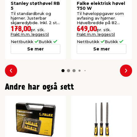
Stanley støthøvel RB
Falke elektrisk høvel
5
750 W
Til standardbruk og
Til høveloppgaver som
hjørner. Justerbar
avfasing av hjørner.
skjæredybde. Inkl. 2 stk.
Høvelbredde på 82
blad.
mm.
178,00
649,00
pr. stk.
pr. stk.
Frakt m.m. legges til
Frakt m.m. legges til
Nettbutikk
Butikk
Nettbutikk
Butikk
Se mer
Se mer
Forrige
Nes
Andre har også sett