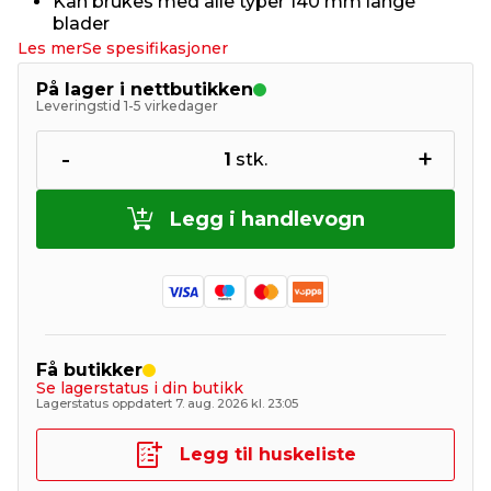
Kan brukes med alle typer 140 mm lange
blader
Les mer
Se spesifikasjoner
På lager i nettbutikken
Leveringstid 1-5 virkedager
-
+
1
stk.
Legg i handlevogn
Få butikker
Se lagerstatus i din butikk
Lagerstatus oppdatert 7. aug. 2026 kl. 23:05
Legg til huskeliste