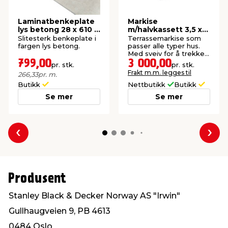
Laminatbenkeplate
Markise
lys betong 28 x 610 x
m/halvkassett 3,5 x
3000 mm
2,5 m
Slitesterk benkeplate i
Terrassemarkise som
fargen lys betong.
passer alle typer hus.
Med sveiv for å trekke
markisen ut eller inn.
799,00
3 000,00
pr. stk.
pr. stk.
Frakt m.m. legges til
266,33
pr. m.
Butikk
Nettbutikk
Butikk
Se mer
Se mer
Forrige
Nes
Produsent
Stanley Black & Decker Norway AS "Irwin"
Gullhaugveien 9, PB 4613
0484 Oslo