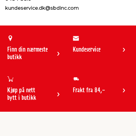
kundeservice.dk@sbdinc.com
Finn din nærmeste
Kundeservice
butikk
Kjøp på nett
Frakt fra 84,-
bytt i butikk
Kundeservice