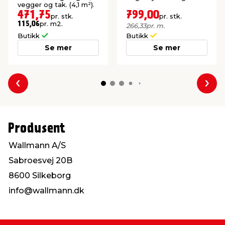
vegger og tak. (4,1 m²).
471,75
799,00
pr. stk.
pr. stk.
pr. m2.
115,06
266,33
pr. m.
Butikk
Butikk
Se mer
Se mer
Forrige
Nes
Produsent
Wallmann A/S
Sabroesvej 20B
8600 Silkeborg
info@wallmann.dk