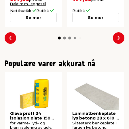
Frakt m.m. legges til
Nettbutikk
Butikk
Butikk
Se mer
Se mer
Forrige
Nes
Populære varer akkurat nå
Glava proff 34
Laminatbenkeplate
isolasjon plate 150
lys betong 28 x 610 x
mm
3000 mm
for varme- lyd- og
Slitesterk benkeplate i
brannisolering av gulv,
fargen lys betong.