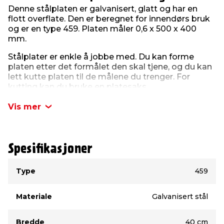
Denne stålplaten er galvanisert, glatt og har en
flott overflate. Den er beregnet for innendørs bruk
og er en type 459. Platen måler 0,6 x 500 x 400
mm.
Stålplater er enkle å jobbe med. Du kan forme
platen etter det formålet den skal tjene, og du kan
lett kutte platen til de målene du trenger. For
kutting kan du bruke en platesaks.
Eksempel på bruk: Bak håndvasker som
Vis mer
beskyttelse av vegger, bak kokeområder og
dekorative formål.
Spesifikasjoner
Type
Verdi
Type
459
Materiale
Galvanisert stål
Bredde
40 cm