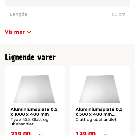
Lengde
50 cm
Tykkelse
0,6 mm
Vis mer
Lignende varer
Aluminiumsplate 0,5
Aluminiumsplate 0,5
x 1000 x 400 mm
x 500 x 400 mm,
type 455
Type 455. Glatt og
Glatt og ubehandlet.
ubehandlet.
319,00
179,00