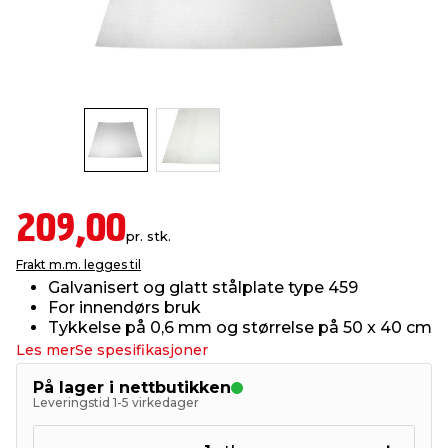
innredning
 koblinger
idslamper
kledning
& fritid
 & stillas
asser & stativer
ne, data & TV
& sko
ing
pressing og sylting
rier
209,00
antning
ner
pr. stk.
Frakt m.m. legges til
Galvanisert og glatt stålplate type 459
edyr & ugress
For innendørs bruk
Tykkelse på 0,6 mm og størrelse på 50 x 40 cm
Les mer
Se spesifikasjoner
På lager i nettbutikken
Leveringstid 1-5 virkedager