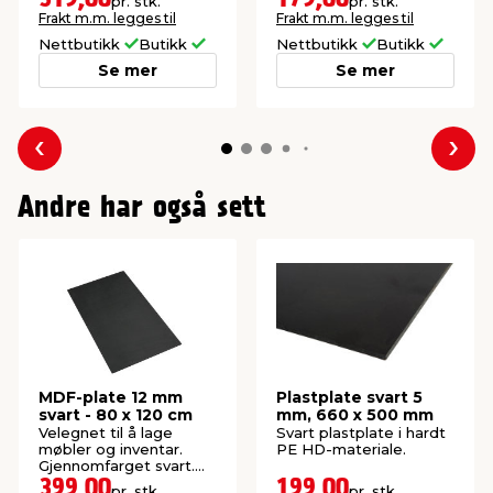
pr. stk.
pr. stk.
Frakt m.m. legges til
Frakt m.m. legges til
Nettbutikk
Butikk
Nettbutikk
Butikk
Se mer
Se mer
Forrige
Nes
Andre har også sett
MDF-plate 12 mm
Plastplate svart 5
svart - 80 x 120 cm
mm, 660 x 500 mm
Velegnet til å lage
Svart plastplate i hardt
møbler og inventar.
PE HD-materiale.
Gjennomfarget svart.
Praktisk størrelse.
399,00
199,00
pr. stk.
pr. stk.