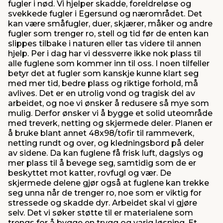
fugler i nød. Vi hjelper skadde, foreldreløse og
svekkede fugler i Egersund og nærområdet. Det
kan være småfugler, duer, skjærer, måker og andre
fugler som trenger ro, stell og tid før de enten kan
slippes tilbake i naturen eller tas videre til annen
hjelp. Per i dag har vi dessverre ikke nok plass til
alle fuglene som kommer inn til oss. I noen tilfeller
betyr det at fugler som kanskje kunne klart seg
med mer tid, bedre plass og riktige forhold, må
avlives. Det er en utrolig vond og tragisk del av
arbeidet, og noe vi ønsker å redusere så mye som
mulig. Derfor ønsker vi å bygge et solid uteområde
med treverk, netting og skjermede deler. Planen er
å bruke blant annet 48x98/tofir til rammeverk,
netting rundt og over, og kledningsbord på deler
av sidene. Da kan fuglene få frisk luft, dagslys og
mer plass til å bevege seg, samtidig som de er
beskyttet mot katter, rovfugl og vær. De
skjermede delene gjør også at fuglene kan trekke
seg unna når de trenger ro, noe som er viktig for
stressede og skadde dyr. Arbeidet skal vi gjøre
selv. Det vi søker støtte til er materialene som
trengs for å bygge en trygg og varig løsning. Et