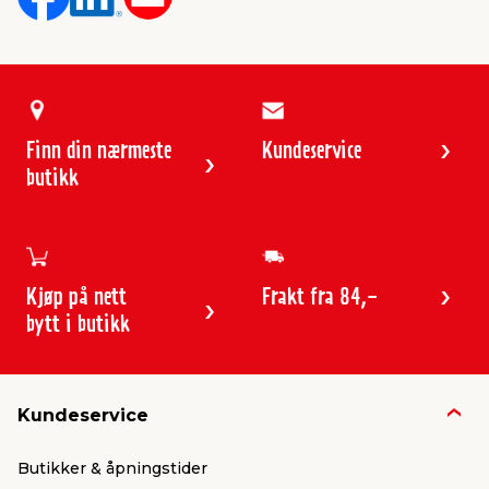
Finn din nærmeste
Kundeservice
butikk
Kjøp på nett
Frakt fra 84,-
bytt i butikk
Kundeservice
Butikker & åpningstider