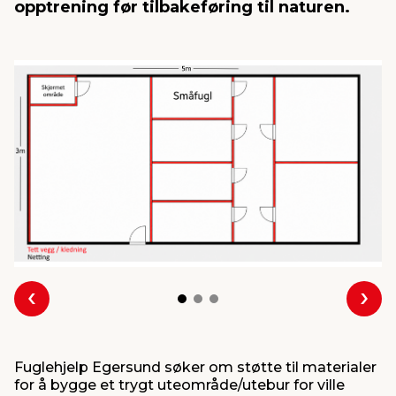
opptrening før tilbakeføring til naturen.
innredning
 koblinger
idslamper
kledning
& fritid
 & stillas
asser & stativer
ne, data & TV
& sko
ing
pressing og sylting
rier
antning
ner
edyr & ugress
Forrige
Nes
Fuglehjelp Egersund søker om støtte til materialer
for å bygge et trygt uteområde/utebur for ville