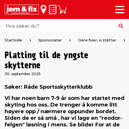
Meny
bake
bake
bake
bake
bake
bake
bake
bake
bake
Huskeliste
Handlevogn
i
i
i
i
i
i
i
i
i
byggevarer & trelast
hagen
huset
bad & vvs
el & belysning
maling
verktøy
bil & fritid
sesongavslutning
Hva søker du?
Hva søker du?
midler
gg
sel og varme
kler
dørsmaling
roverktøy
styr
ngavslutning
Startside
Sponsorater
Dere fixer, vi støtter
Platting til de yngste
 tak og vegger
er & levegger
oldning
tt
ndørsbelysning
iørmaling
verktøy
lutstyr
skytterne
 og tilbehør
møbler
dning
ebatterier
dørsbelysning
tstyr
varing av verktøy
ing
30. september 2025
Søker: Råde Sportsskytterklubb
ngsplater
redskaper
r og oppheng
er
lder
øring & kjemikalier
e maskiner
rtikler
Vi har noen barn 7-9 år som har startet med
skyting hos oss. De trenger å komme litt
rke og terrassebord
maskiner
ing & oppbevaring
 & ventilasjon
t Home
kel og fugemasse
sredskaper
ronikk
høyere opp / nærmere oppunder bordet.
Siden de er så små , har vi lage en "reodor-
felgen" løsning i mens. Se bilder For at de
ing
oppbevaring
er & sikkerhet
 & kloakk
okker
r & bøtter
& underholdning