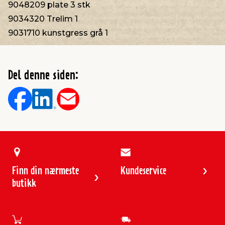
9048209 plate 3 stk
9034320 Trelim 1
9031710 kunstgress grå 1
Del denne siden:
Finn din nærmeste
Kundeservice
butikk