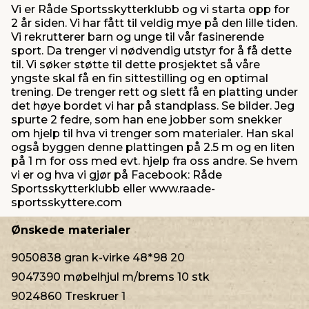
Vi er Råde Sportsskytterklubb og vi starta opp for
2 år siden. Vi har fått til veldig mye på den lille tiden.
Vi rekrutterer barn og unge til vår fasinerende
sport. Da trenger vi nødvendig utstyr for å få dette
til. Vi søker støtte til dette prosjektet så våre
yngste skal få en fin sittestilling og en optimal
trening. De trenger rett og slett få en platting under
det høye bordet vi har på standplass. Se bilder. Jeg
spurte 2 fedre, som han ene jobber som snekker
om hjelp til hva vi trenger som materialer. Han skal
også byggen denne plattingen på 2.5 m og en liten
på 1 m for oss med evt. hjelp fra oss andre. Se hvem
vi er og hva vi gjør på Facebook: Råde
Sportsskytterklubb eller www.raade-
sportsskyttere.com
Ønskede materialer
9050838 gran k-virke 48*98 20
9047390 møbelhjul m/brems 10 stk
9024860 Treskruer 1