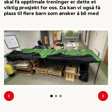
skal få opptimale treninger er dette et
viktig prosjekt for oss. Da kan vi også få
plass til flere barn som ønsker å bli med
innredning
 koblinger
idslamper
kledning
& fritid
 & stillas
asser & stativer
ne, data & TV
& sko
ing
pressing og sylting
rier
antning
ner
edyr & ugress
Forrige
Nes