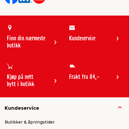
Finn din nærmeste
Kundeservice
butikk
Kjøp på nett
Frakt fra 84,-
bytt i butikk
Kundeservice
Butikker & åpningstider