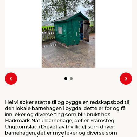
innredning
 koblinger
idslamper
kledning
& fritid
 & stillas
asser & stativer
ne, data & TV
& sko
ing
pressing og sylting
rier
antning
ner
Forrige
Nes
edyr & ugress
Hei vi søker støtte til og bygge en redskapsbod til
den lokale barnehagen i bygda, dette er for og få
inn leker og diverse ting som blir brukt hos
Harkmark Naturbarnehage, det er Framsteg
Ungdomslag (Drevet av frivillige) som driver
barnehagen, det er mye leker og diverse som