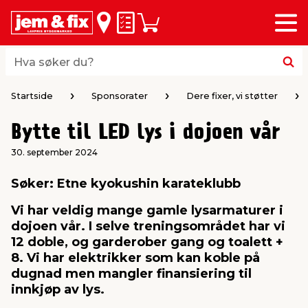
Meny
bake
bake
bake
bake
bake
bake
bake
bake
bake
Huskeliste
Handlevogn
i
i
i
i
i
i
i
i
i
byggevarer & trelast
hagen
huset
bad & vvs
el & belysning
maling
verktøy
bil & fritid
sesongavslutning
Hva søker du?
Hva søker du?
midler
gg
sel og varme
kler
dørsmaling
roverktøy
styr
ngavslutning
Startside
Sponsorater
Dere fixer, vi støtter
Bytte til LED lys i dojoen vår
 tak og vegger
er & levegger
oldning
tt
ndørsbelysning
iørmaling
verktøy
lutstyr
30. september 2024
 og tilbehør
møbler
dning
ebatterier
dørsbelysning
tstyr
varing av verktøy
ing
Søker: Etne kyokushin karateklubb
Vi har veldig mange gamle lysarmaturer i
ngsplater
redskaper
r og oppheng
er
lder
øring & kjemikalier
e maskiner
rtikler
dojoen vår. I selve treningsområdet har vi
12 doble, og garderober gang og toalett +
8. Vi har elektrikker som kan koble på
rke og terrassebord
maskiner
ing & oppbevaring
 & ventilasjon
t Home
kel og fugemasse
sredskaper
ronikk
dugnad men mangler finansiering til
innkjøp av lys.
ing
oppbevaring
er & sikkerhet
 & kloakk
okker
r & bøtter
& underholdning