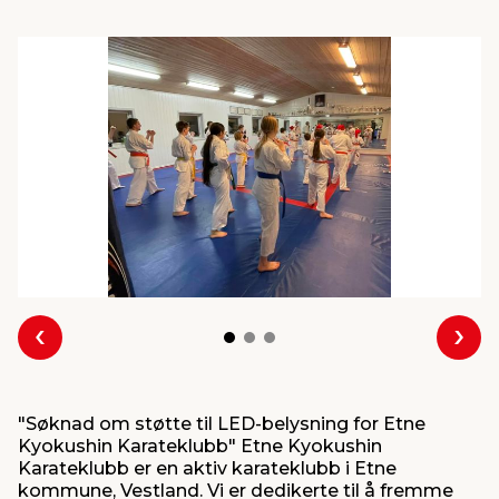
innredning
 koblinger
idslamper
kledning
& fritid
 & stillas
asser & stativer
ne, data & TV
& sko
ing
pressing og sylting
rier
antning
ner
edyr & ugress
Forrige
Nes
"Søknad om støtte til LED-belysning for Etne
Kyokushin Karateklubb" Etne Kyokushin
Karateklubb er en aktiv karateklubb i Etne
kommune, Vestland. Vi er dedikerte til å fremme