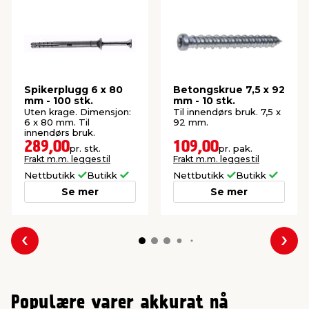
Spikerplugg 6 x 80
Betongskrue 7,5 x 92
mm - 100 stk.
mm - 10 stk.
Uten krage. Dimensjon:
Til innendørs bruk. 7,5 x
6 x 80 mm. Til
92 mm.
innendørs bruk.
289,00
109,00
pr. stk.
pr. pak.
Frakt m.m. legges til
Frakt m.m. legges til
Nettbutikk
Butikk
Nettbutikk
Butikk
Se mer
Se mer
Forrige
Nes
Populære varer akkurat nå