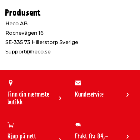
Produsent
Heco AB
Rocnevägen 16
SE-335 73 Hillerstorp Sverige
Support@heco.se
Finn din nærmeste
Kundeservice
butikk
Kjøp på nett
Frakt fra 84,-