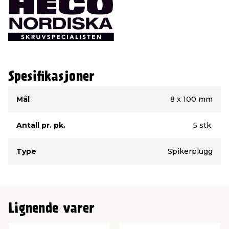
Spesifikasjoner
Type
Verdi
Mål
8 x 100 mm
Antall pr. pk.
5 stk.
Type
Spikerplugg
Lignende varer