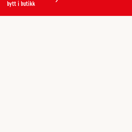
bytt i butikk
Kundeservice
Butikker & åpningstider
Kundeavisen
Kontakt
Gavekort
Frakt & levering
Reklamasjon
Varemerker
Angre ordre