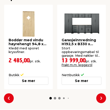
Boddør med vindu
Garasjeinnredning
høyrehengt 94,8 x
H192,5 x B330 x
205 cm
D47,2 cm
Kledd med sporet
Stort
kryssfiner.
oppbevaringsmøbel til
garasje. Med nøkler til
alle dører.
2 485,00
13 999,00
pr. stk.
pr. stk.
Frakt m.m. legges til
Butikk
Nettbutikk
Se mer
Se mer
Forrige
Nes