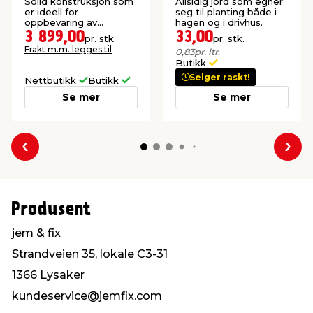
Cortina Alto
Solid konstruksjon som
Allsidig jord som egner
er ideell for
seg til planting både i
oppbevaring av
hagen og i drivhus.
hageredskaper, puter
3 899,00
33,00
pr. stk.
pr. stk.
og annet utstyr.
Frakt m.m. legges til
0,83
pr. ltr.
Butikk
Selger raskt!
Nettbutikk
Butikk
Se mer
Se mer
Forrige
Nes
Produsent
jem & fix
Strandveien 35, lokale C3-31
1366 Lysaker
kundeservice@jemfix.com