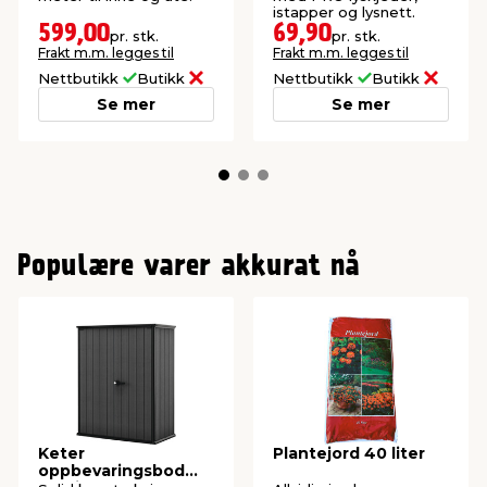
istapper og lysnett.
599,00
69,90
pr. stk.
pr. stk.
Frakt m.m. legges til
Frakt m.m. legges til
Nettbutikk
Butikk
Nettbutikk
Butikk
Se mer
Se mer
Populære varer akkurat nå
Keter
Plantejord 40 liter
oppbevaringsbod