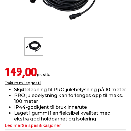
innredning
 koblinger
idslamper
kledning
& fritid
 & stillas
asser & stativer
ne, data & TV
& sko
ing
pressing og sylting
rier
antning
ner
149,00
pr. stk.
Frakt m.m. legges til
edyr & ugress
Skjøteledning til PRO julebelysning på 10 meter
PRO julebelysning kan forlenges opp til maks.
100 meter
IP44-godkjent til bruk inne/ute
Laget i gummi i en fleksibel kvalitet med
ekstra god holdbarhet og isolering
Les mer
Se spesifikasjoner