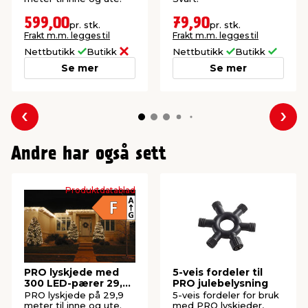
599,00
79,90
pr. stk.
pr. stk.
Frakt m.m. legges til
Frakt m.m. legges til
Nettbutikk
Butikk
Nettbutikk
Butikk
Se mer
Se mer
Forrige
Nes
Andre har også sett
Produktdatablad
PRO lyskjede med
5-veis fordeler til
300 LED-pærer 29,9
PRO julebelysning
meter
PRO lyskjede på 29,9
5-veis fordeler for bruk
meter til inne og ute.
med PRO lyskjeder,