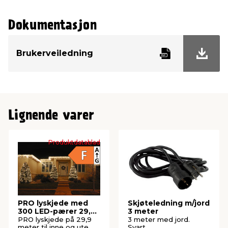
Dokumentasjon
Brukerveiledning
Lignende varer
Produktdatablad
PRO lyskjede med
Skjøteledning m/jord
300 LED-pærer 29,9
3 meter
meter
PRO lyskjede på 29,9
3 meter med jord.
meter til inne og ute.
Svart.