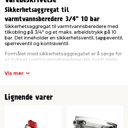
Varebeskrivelse
Sikkerhetsaggregat til
varmtvannsberedere 3/4" 10 bar
Sikkerhetsaggregat til varmtvannsberedere med
tilkobling på 3/4" og et maks. arbeidstrykk på 10
bar. Det inneholder en sikkerhetsventil, tappeventil,
sperreventil og kontraventil.
Formålet med sikkerhetsaggregatet er å sørge for
at trykket i varmtvannsberederen blir holdt nede.
Det maksimale trykket på sikkerhetsaggregatet er
10 bar. Stiger trykket til mer, åpner
Vis mer
sikkerhetsventilen og slipper vann ut, så trykket
faller. Det kan derfor komme vann fra
sikkerhetsaggregatet, så det skal monteres et av
løpsrør for å lede vannet bort.
Lignende varer