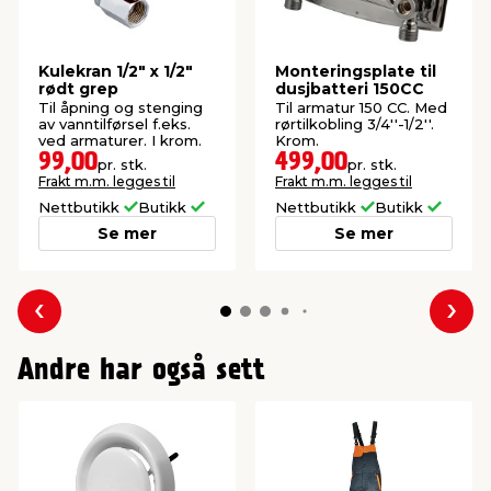
Kulekran 1/2" x 1/2"
Monteringsplate til
rødt grep
dusjbatteri 150CC
Til åpning og stenging
Til armatur 150 CC. Med
av vanntilførsel f.eks.
rørtilkobling 3/4''-1/2''.
ved armaturer. I krom.
Krom.
99,00
499,00
pr. stk.
pr. stk.
Frakt m.m. legges til
Frakt m.m. legges til
Nettbutikk
Butikk
Nettbutikk
Butikk
Se mer
Se mer
Forrige
Nes
Andre har også sett