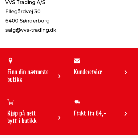
VVS Trading A/S
Ellegårdvej 30
6400 Sønderborg
salg@vvs-trading.dk
Finn din nærmeste
Kundeservice
butikk
Kjøp på nett
Frakt fra 84,-
bytt i butikk