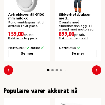
Avtrekksventil Ø100
Sikkerhetsbukser
mm m/lokk
med
sikkerhetsinnlegg
Rund ventilasjonsrist til
Overalls med
str. S
avtrekk i hvit plast.
sikkerhetsinnlegg. Til
arbeid med motorsag.
159,00
899,00
pr. stk.
pr. stk.
Frakt m.m. legges til
Frakt m.m. legges til
Nettbutikk
Butikk
Nettbutikk
Se mer
Se mer
Forrige
Nes
Populære varer akkurat nå