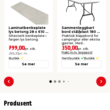
Laminatbenkeplate
Sammenleggbart
lys betong 28 x 610 x
bord stål/plast 180 x
3000 mm
75 cm hvit
Slitesterk benkeplate i
Praktisk klappbord for
fargen lys betong.
campingtur eller ekstra
gjester. Med
bærehåndtak.
799,00
350,00
pr. stk.
pr. stk.
Frakt m.m. legges til
266,33
pr. m.
Butikk
Nettbutikk
Butikk
Se mer
Se mer
Forrige
Nes
Produsent