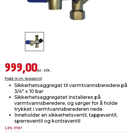
innredning
 koblinger
idslamper
kledning
& fritid
 & stillas
asser & stativer
ne, data & TV
& sko
ing
pressing og sylting
rier
999,00
antning
ner
pr. stk.
Frakt m.m. legges til
Sikkerhetsaggregat til varmtvannsberedere på
edyr & ugress
3/4" x 10 bar
Sikkerhetsaggregatet installeres på
varmtvannsberedere, og sørger for å holde
trykket i varmtvannsberederen nede
Inneholder en sikkerhetsventil, tappeventil,
sperreventil og kontraventil
Les mer