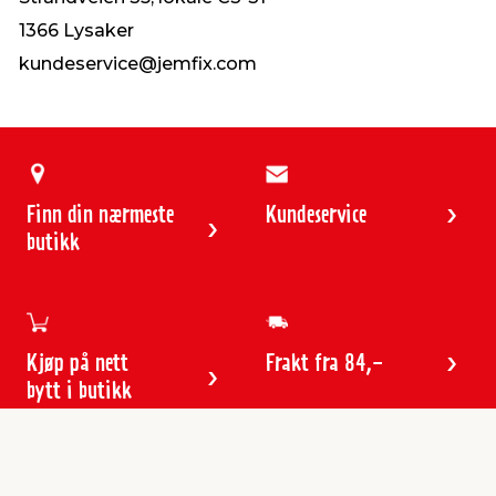
1366 Lysaker
kundeservice@jemfix.com
Finn din nærmeste
Kundeservice
butikk
Kjøp på nett
Frakt fra 84,-
bytt i butikk
Kundeservice