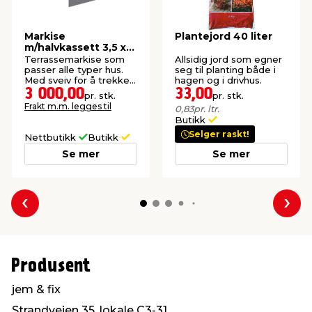
Markise
Plantejord 40 liter
m/halvkassett 3,5 x
2,5 m
Terrassemarkise som
Allsidig jord som egner
passer alle typer hus.
seg til planting både i
Med sveiv for å trekke
hagen og i drivhus.
markisen ut eller inn.
3 000,00
33,00
pr. stk.
pr. stk.
Frakt m.m. legges til
0,83
pr. ltr.
Butikk
Selger raskt!
Nettbutikk
Butikk
Se mer
Se mer
Forrige
Nes
Produsent
jem & fix
Strandveien 35, lokale C3-31