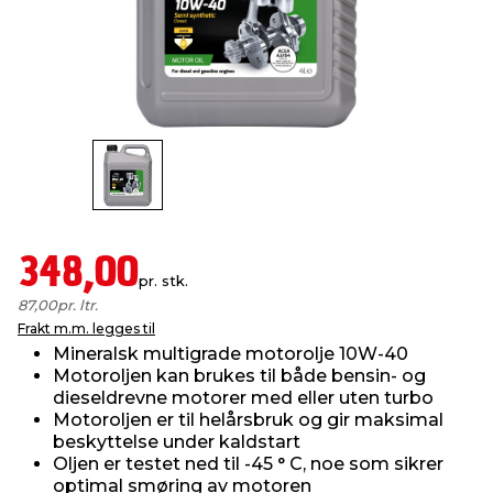
innredning
 koblinger
idslamper
kledning
& fritid
 & stillas
asser & stativer
ne, data & TV
& sko
ing
pressing og sylting
rier
antning
ner
348,00
pr. stk.
87,00
pr. ltr.
edyr & ugress
Frakt m.m. legges til
Mineralsk multigrade motorolje 10W-40
Motoroljen kan brukes til både bensin- og
dieseldrevne motorer med eller uten turbo
Motoroljen er til helårsbruk og gir maksimal
beskyttelse under kaldstart
Oljen er testet ned til -45 ° C, noe som sikrer
optimal smøring av motoren