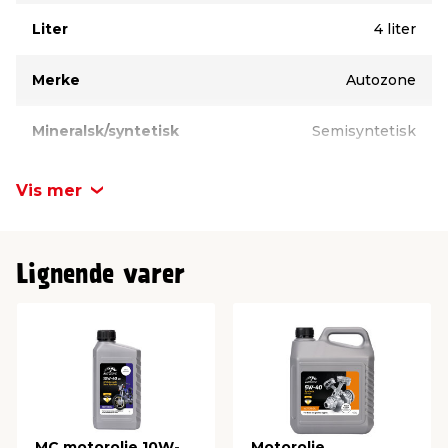
Liter
4 liter
Merke
Autozone
Mineralsk/syntetisk
Semisyntetisk
Vis mer
Lignende varer
MC motorolje 10W-
Motorolje