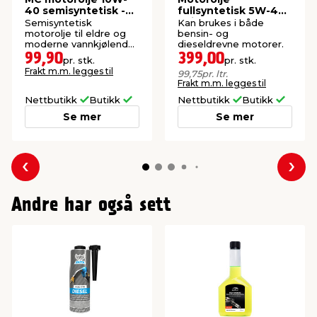
40 semisyntetisk -
fullsyntetisk 5W-40 -
Autozone
4 liter
Semisyntetisk
Kan brukes i både
motorolje til eldre og
bensin- og
moderne vannkjølende
dieseldrevne motorer.
4T Touring motorsykler
99,90
399,00
pr. stk.
pr. stk.
med våtkobling.
Frakt m.m. legges til
99,75
pr. ltr.
Frakt m.m. legges til
Nettbutikk
Butikk
Nettbutikk
Butikk
Se mer
Se mer
Forrige
Nes
Andre har også sett