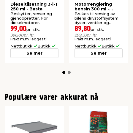
Dieseltilsetning 3-i-1
Motorrengjøring
250 ml - Basta
bensin 300 ml -
Autozone
Beskytter, renser og
Brukes til rensing av
gjenoppretter. For
bilens drivstoffsystem,
dieselmotorer.
dyser, ventiler og
forbenningskammer.
99,00
89,80
pr. stk.
pr. stk.
396,00
pr. ltr.
299,33
pr. ltr.
Frakt m.m. legges til
Frakt m.m. legges til
Nettbutikk
Butikk
Nettbutikk
Butikk
Se mer
Se mer
Populære varer akkurat nå