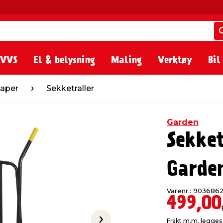
 VVS
El & belysning
Maling
Verktøy
Bil
ekketraller
aper
Sekketraller
Garden
Sekket
Garde
Varenr.: 903686
499,00
Frakt m.m. legges 