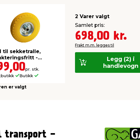
2 Varer valgt
Samlet pris:
698,00 kr.
Frakt m.m. legges til
l til sekketralle,
kteringsfritt -
Legg (2) i
rden®
99,00
handlevogn
pr. stk.
tbutikk
Butikk
ren er valgt
l transport -