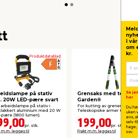
Meld
tt
nyh
i vå
om e
kr.
Produktdatablad
Se je
eidslampe på stativ
Grensaks med telesko
her
l. 20W LED-pære svart
Garden®
arbeidslampe på stativ i
For kutting av grener i hagen
Du hør
tlakkert aluminium med 20 W
Teleskopiske armer 63-88 c
uken v
pære (1800 lumen).
avis, 
99,00
199,00
selv-f
pr. stk.
pr. stk.
hage, 
 m.m. legges til
Frakt m.m. legges til
osv.