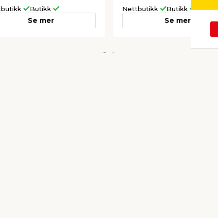
tbutikk
Butikk
Nettbutikk
Butikk
Se mer
Se mer
kkurat nå
asollfot Freetown 50 x
Trim plenrens 3,5 kg