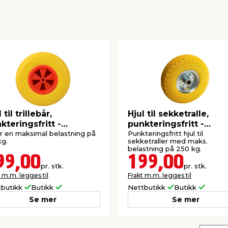
 til trillebår,
Hjul til sekketralle,
kteringsfritt -
punkteringsfritt -
rden®
Garden®
r en maksimal belastning på
Punkteringsfritt hjul til
kg.
sekketraller med maks.
belastning på 250 kg.
99,00
199,00
pr. stk.
pr. stk.
 m.m. legges til
Frakt m.m. legges til
tbutikk
Butikk
Nettbutikk
Butikk
Se mer
Se mer