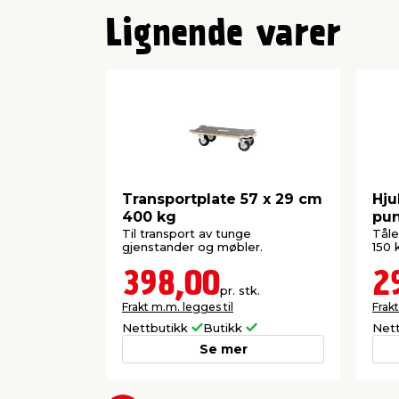
Lignende varer
Transportplate 57 x 29 cm
Hjul
400 kg
pun
Ga
Til transport av tunge
Tåle
gjenstander og møbler.
150 
398,00
2
pr. stk.
Frakt m.m. legges til
Frakt
Nettbutikk
Butikk
Net
Se mer