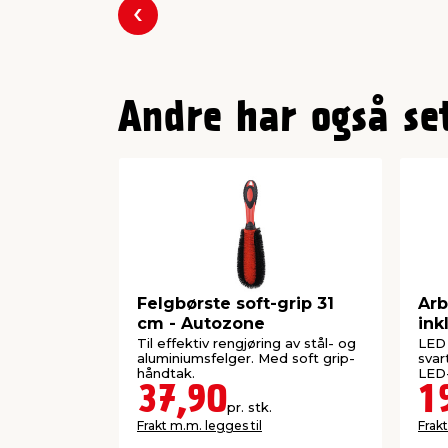
Forrige
Andre har også se
Felgbørste soft-grip 31
Arb
cm - Autozone
ink
Til effektiv rengjøring av stål- og
LED 
aluminiumsfelger. Med soft grip-
svar
håndtak.
LED-
37,90
1
pr. stk.
Frakt m.m. legges til
Frakt