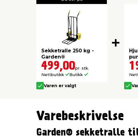
Sekketralle 250 kg -
Hju
Garden®
pun
Ga
499,00
1
pr. stk.
Nettbutikk
Butikk
Net
Varen er valgt
Va
Varebeskrivelse
Garden® sekketralle ti