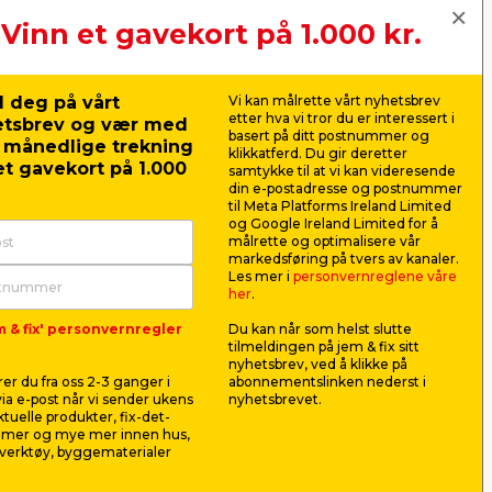
Vinn et gavekort på 1.000 kr.
Neste
 deg på vårt
Vi kan målrette vårt nyhetsbrev
etter hva vi tror du er interessert i
etsbrev og vær med
basert på ditt postnummer og
r månedlige trekning
klikkatferd. Du gir deretter
t gavekort på 1.000
samtykke til at vi kan videresende
din e-postadresse og postnummer
til Meta Platforms Ireland Limited
og Google Ireland Limited for å
målrette og optimalisere vår
markedsføring på tvers av kanaler.
Les mer i
personvernreglene våre
her
.
m & fix' personvernregler
Du kan når som helst slutte
p -
Nilfisk Core 130-6
Trykksprø
tilmeldingen på jem & fix sitt
PowerControl
Garden®
nyhetsbrev, ved å klikke på
høytrykkspyler
.
For rengjøring av moderat til
For spredni
er du fra oss 2-3 ganger i
abonnementslinken nederst i
m.
sterkt tilsmusset overflate. Opptil
hagepleiepr
ia e-post når vi sender ukens
nyhetsbrevet.
35 m² pr. time.
aktuelle produkter, fix-det-
1 490,00
198,
ilmer og mye mer innen hus,
pr. stk.
verktøy, byggematerialer
Frakt m.m. legges til
Frakt m.m. le