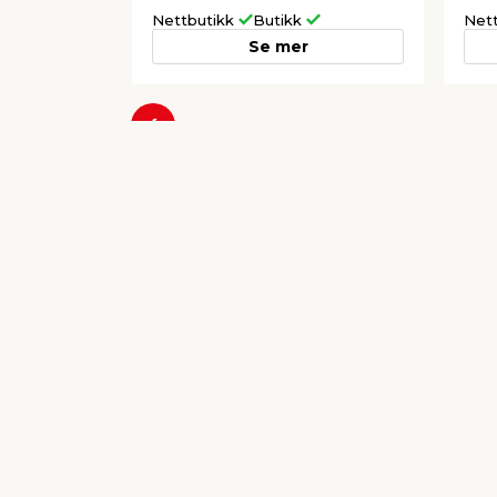
Nettbutikk
Butikk
Net
Se mer
Forrige
Populære varer a
Dansand fugesand - 20
Par