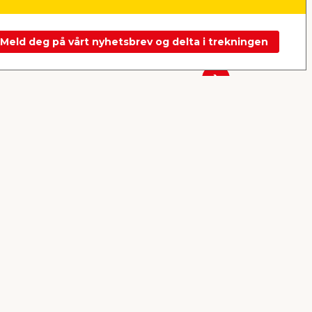
Nettbutikk
Butikk
Nettbutikk
Se mer
Meld deg på vårt nyhetsbrev og delta i trekningen
Neste
Hagebord Havanna 150 x
Furu terr