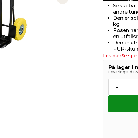
Next slide
Sekketrall
andre tun
Den er sol
kg
Posen har
en utfall
Den er uts
PUR-sku
Les mer
Se spes
På lager i 
Leveringstid 1-
-