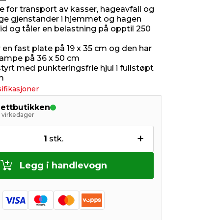
e for transport av kasser, hageavfall og
ge gjenstander i hjemmet og hagen
id og tåler en belastning på opptil 250
 en fast plate på 19 x 35 cm og den har
srampe på 36 x 50 cm
tyrt med punkteringsfrie hjul i fullstøpt
m
ifikasjoner
nettbutikken
5 virkedager
+
1
stk.
Legg i handlevogn