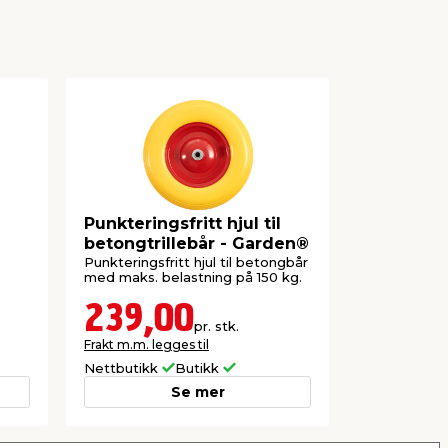
Punkteringsfritt hjul til
Søppelsekk
betongtrillebår - Garden®
Garden®
Punkteringsfritt hjul til betongbår
Gjør det enk
med maks. belastning på 150 kg.
hageavfall, 
239,00
198,
pr. stk.
Frakt m.m. legges til
Frakt m.m. le
Nettbutikk
Butikk
Nettbutikk
Se mer