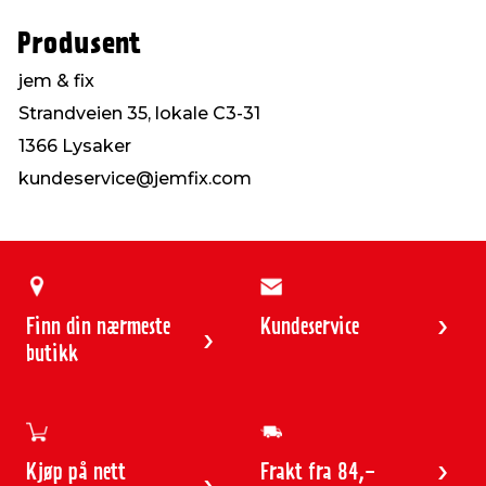
Produsent
jem & fix
Strandveien 35, lokale C3-31
1366 Lysaker
kundeservice@jemfix.com
Finn din nærmeste
Kundeservice
butikk
Kjøp på nett
Frakt fra 84,-