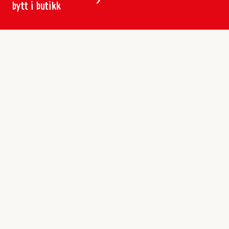
bytt i butikk
Kundeservice
Butikker & åpningstider
Kundeavisen
Kontakt
Gavekort
Frakt & levering
Reklamasjon
Varemerker
Angre ordre