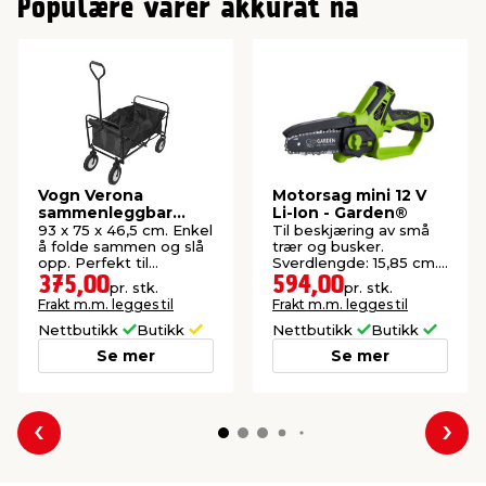
Populære varer akkurat nå
Vogn Verona
Motorsag mini 12 V
sammenleggbar
Li-Ion - Garden®
svart - Sunlife®
93 x 75 x 46,5 cm. Enkel
Til beskjæring av små
å folde sammen og slå
trær og busker.
opp. Perfekt til
Sverdlengde: 15,85 cm.
utflukter og aktiviteter.
Inkl. kjede, batteri og
375,00
594,00
pr. stk.
pr. stk.
Maks belastning: 70 kg.
lader.
Frakt m.m. legges til
Frakt m.m. legges til
Nettbutikk
Butikk
Nettbutikk
Butikk
Se mer
Se mer
Forrige
Nes