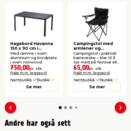
Hagebord Havanna
Campingstol med
150 x 90 cm i
armlener og
alu/nonwood -
koppholder –
Med ramme i svart
Campingstol i praktisk
Sunlife®
Sunlife®
aluminium og bordplate
bæreveske – klar til å
i svart nonwood.
tas med på festival eller
camping.
750,00
65,00
pr. stk.
pr. stk.
Frakt m.m. legges til
Frakt m.m. legges til
Nettbutikk
Butikk
Nettbutikk
Butikk
Se mer
Se mer
Forrige
Nes
Andre har også sett