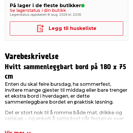
På lager i de fleste butikker
Se lagerstatus i din butikk
Lagerstatus oppdatert 8. aug. 2026 kl. 23:05
Legg til huskeliste
Varebeskrivelse
Hvitt sammenleggbart bord på 180 x 75
cm
Enten du skal feire bursdag, ha sommerfest,
invitere mange gjester til middag eller bare trenger
et ekstra bord i hverdagen, er dette
sammenleggbare bordet en praktisk løsning.
Det er stort nok til å romme både mat, drikke og
selskap – og enkelt å sette bort når festen er over.
Bordet klappes sammen på midten og har et
innebygd håndtak, slik at du raskt kan ta det med i
Vis mer