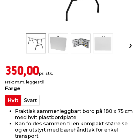
innredning
 koblinger
idslamper
kledning
& fritid
 & stillas
asser & stativer
ne, data & TV
& sko
ing
pressing og sylting
rier
350,00
antning
ner
pr. stk.
Frakt m.m. legges til
Farge
edyr & ugress
Hvit
Svart
Praktisk sammenleggbart bord på 180 x 75 cm
med hvit plastbordplate
Kan foldes sammen til en kompakt størrelse
og er utstyrt med bærehåndtak for enkel
transport