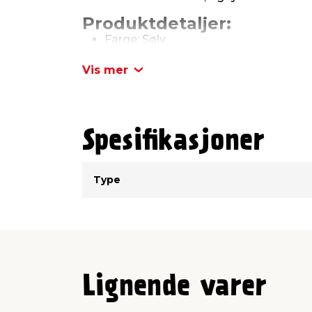
Produktdetaljer:
Farge: Sølv
Lengde: 100 cm
Diameter: Ø12 mm
Vis mer
Tykkelse: 1 mm
Spesifikasjoner
Type
Verdi
Type
Lignende varer