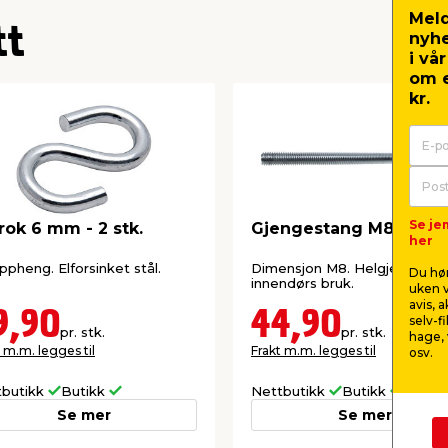
Meld
tt
nyh
i vå
om e
kr.
Se je
rok 6 mm - 2 stk.
Gjengestang M8 - 1 me
her
oppheng. Elforsinket stål.
Dimensjon M8. Helgjenget. Ti
Du hør
innendørs bruk.
uken v
avis, 
9,90
44,90
selv-f
pr. stk.
pr. stk.
hage, 
 m.m. legges til
Frakt m.m. legges til
osv.
tbutikk
Butikk
Nettbutikk
Butikk
Se mer
Se mer