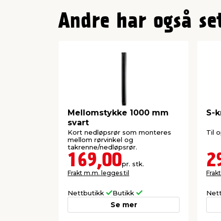
Andre har også se
Mellomstykke 1000 mm
S-k
svart
Kort nedløpsrør som monteres
Til 
mellom rørvinkel og
takrenne/nedløpsrør.
169,00
2
pr. stk.
Frakt m.m. legges til
Frakt
Nettbutikk
Butikk
Net
Se mer