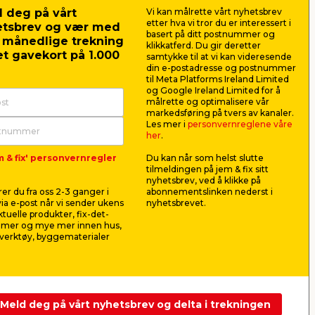
 deg på vårt
Vi kan målrette vårt nyhetsbrev
etter hva vi tror du er interessert i
etsbrev og vær med
basert på ditt postnummer og
r månedlige trekning
klikkatferd. Du gir deretter
t gavekort på 1.000
samtykke til at vi kan videresende
din e-postadresse og postnummer
til Meta Platforms Ireland Limited
og Google Ireland Limited for å
målrette og optimalisere vår
markedsføring på tvers av kanaler.
Les mer i
personvernreglene våre
her
.
m & fix' personvernregler
Du kan når som helst slutte
ter
Rør forkrommet Ø16 mm
Installas
tilmeldingen på jem & fix sitt
× 100 cm
nyhetsbrev, ved å klikke på
l
Kan brukes til mange formål,
Gjør det let
er du fra oss 2-3 ganger i
abonnementslinken nederst i
f.eks. til oppheng i garderoben.
Lengde 2 m
ia e-post når vi sender ukens
nyhetsbrevet.
aktuelle produkter, fix-det-
129,00
19,9
ilmer og mye mer innen hus,
pr. stk.
verktøy, byggematerialer
Frakt m.m. legges til
9,95
pr. m.
Frakt m.m. le
Nettbutikk
Butikk
Nettbutikk
Se mer
Meld deg på vårt nyhetsbrev og delta i trekningen