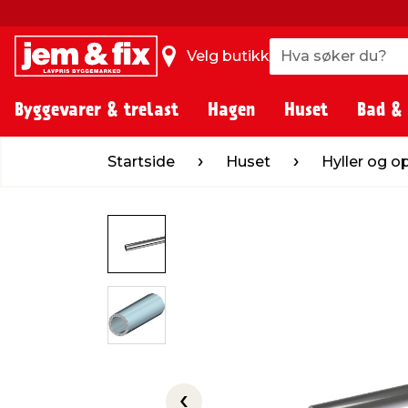
Hva søker du?
Hva søker du?
Velg butikk
Byggevarer & trelast
Hagen
Huset
Bad &
Startside
Huset
Hyller og oppheng
Startside
Huset
Hyller og 