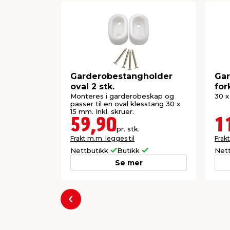
Garderobestangholder
Ga
oval 2 stk.
for
Monteres i garderobeskap og
30 x
passer til en oval klesstang 30 x
15 mm. Inkl. skruer.
59,90
1
pr. stk.
Frakt m.m. legges til
Frakt
Nettbutikk
Butikk
Net
Se mer
Forrige