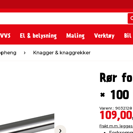
 VVS
El & belysning
Maling
Verktøy
Bil
Knagger & knaggrekker
oppheng
Knagger & knaggrekker
Rør f
× 100
Varenr.: 9032128
109,00
Frakt m.m. legges 
Forkromme