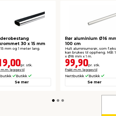
rderobestang
Rør aluminium Ø16 m
krommet 30 x 15 mm
100 cm
 15 mm og 1 meter lang.
Hult aluminiumsrør, som f.eks
kan brukes til oppheng. Mål:
x Ø16 mm x 1 m.
19,00
99,90
pr. stk.
pr. stk.
 m.m. legges til
Frakt m.m. legges til
tbutikk
Butikk
Nettbutikk
Butikk
Se mer
Se mer