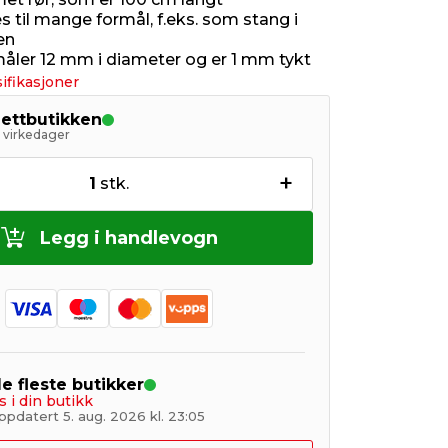
 til mange formål, f.eks. som stang i
en
måler 12 mm i diameter og er 1 mm tykt
ifikasjoner
nettbutikken
5 virkedager
+
1
stk.
Legg i handlevogn
de fleste butikker
s i din butikk
pdatert 5. aug. 2026 kl. 23:05