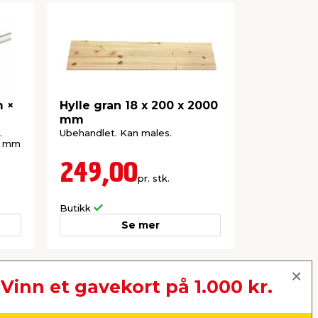
m ×
Hylle gran 18 x 200 x 2000
Rør fork
mm
× 100 cm
.
Ubehandlet. Kan males.
Kan brukes t
 1 mm
f.eks. til o
249,00
129,
pr. stk.
Frakt m.m. le
Butikk
Nettbutikk
Se mer
Vinn et gavekort på 1.000 kr.
Neste