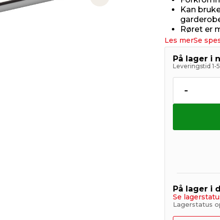
Next slide
Kan brukes
garderob
Røret er 
Les mer
Se spes
På lager i 
Leveringstid 1-
-
På lager i 
Se lagerstatu
Lagerstatus op