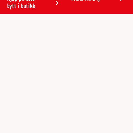
bytt i butikk
Kundeservice
Butikker & åpningstider
Kundeavisen
Kontakt
Gavekort
Frakt & levering
Reklamasjon
Varemerker
Angre ordre