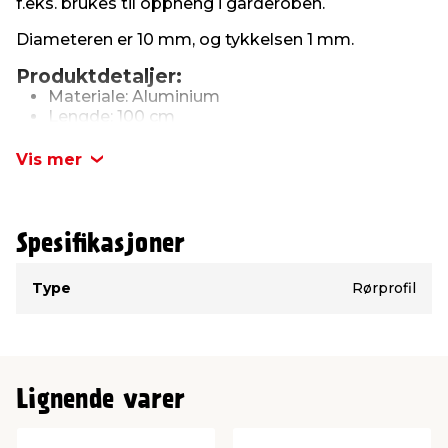
f.eks. brukes til oppheng i garderoben.
Diameteren er 10 mm, og tykkelsen 1 mm.
Produktdetaljer:
Materiale: Aluminium
Lengde: 100 cm
Diameter: Ø10 mm
Tykkelse: 1 mm
Vis mer
Spesifikasjoner
Type
Verdi
Type
Rørprofil
Lignende varer