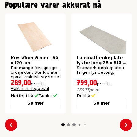
Populære varer akkurat nå
Kryssfiner 8 mm - 80
Laminatbenkeplate
x 120 cm
lys betong 28 x 610 x
3000 mm
For mange forskjellige
Slitesterk benkeplate i
prosjekter. Sterk plate i
fargen lys betong.
bjørk. Praktisk størrelse.
289,00
799,00
pr. stk.
pr. stk.
Frakt m.m. legges til
266,33
pr. m.
Nettbutikk
Butikk
Butikk
Se mer
Se mer
Forrige
Nes