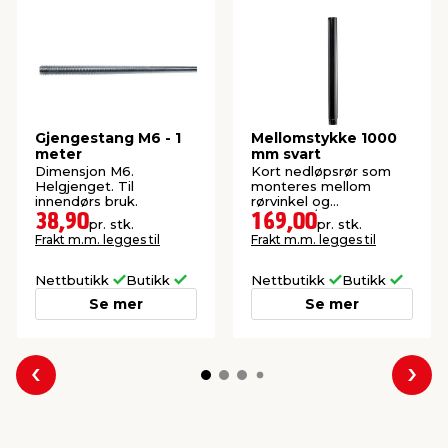
Gjengestang M6 - 1
Mellomstykke 1000
meter
mm svart
Dimensjon M6.
Kort nedløpsrør som
Helgjenget. Til
monteres mellom
innendørs bruk.
rørvinkel og
takrenne/nedløpsrør.
38,90
169,00
pr. stk.
pr. stk.
Frakt m.m. legges til
Frakt m.m. legges til
Nettbutikk
Butikk
Nettbutikk
Butikk
Se mer
Se mer
Forrige
Nes