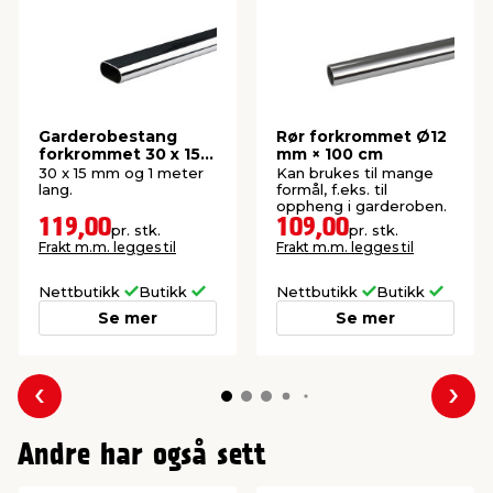
Garderobestang
Rør forkrommet Ø12
forkrommet 30 x 15
mm × 100 cm
mm
30 x 15 mm og 1 meter
Kan brukes til mange
lang.
formål, f.eks. til
oppheng i garderoben.
119,00
109,00
pr. stk.
pr. stk.
Frakt m.m. legges til
Frakt m.m. legges til
Nettbutikk
Butikk
Nettbutikk
Butikk
Se mer
Se mer
Forrige
Nes
Andre har også sett