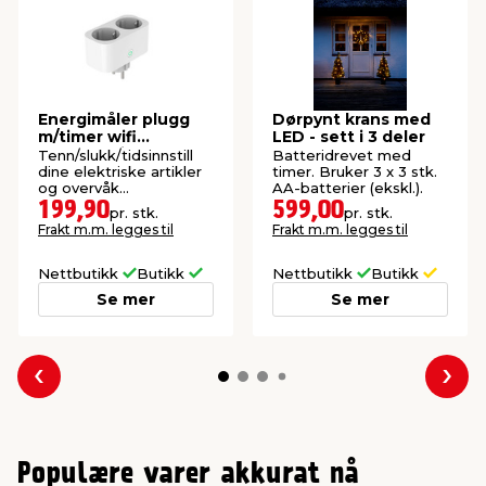
Energimåler plugg
Dørpynt krans med
m/timer wifi
LED - sett i 3 deler
dobbeltstikk -
Tenn/slukk/tidsinnstill
Batteridrevet med
Elworks
dine elektriske artikler
timer. Bruker 3 x 3 stk.
og overvåk
AA-batterier (ekskl.).
energiforbruket. Styres
199,90
599,00
pr. stk.
pr. stk.
med TUYA-app.
Frakt m.m. legges til
Frakt m.m. legges til
Nettbutikk
Butikk
Nettbutikk
Butikk
Se mer
Se mer
Forrige
Nes
Populære varer akkurat nå