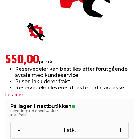
innredning
 koblinger
idslamper
kledning
& fritid
 & stillas
asser & stativer
ne, data & TV
& sko
ing
pressing og sylting
rier
550,00
pr. stk.
Reservedeler kan bestilles etter forutgående
antning
ner
avtale med kundeservice
Prisen inkluderer frakt
Reservedelen leveres direkte til din adresse
edyr & ugress
Les mer
På lager i nettbutikken
Leveringstid opptil 4 uker
Inkl. frakt
-
+
1
stk.