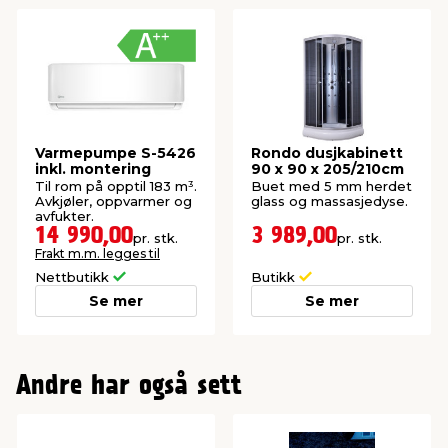
Varmepumpe S-5426
Rondo dusjkabinett
inkl. montering
90 x 90 x 205/210cm
Til rom på opptil 183 m³.
Buet med 5 mm herdet
Avkjøler, oppvarmer og
glass og massasjedyse.
avfukter.
14 990,00
3 989,00
pr. stk.
pr. stk.
Frakt m.m. legges til
Nettbutikk
Butikk
Se mer
Se mer
Andre har også sett