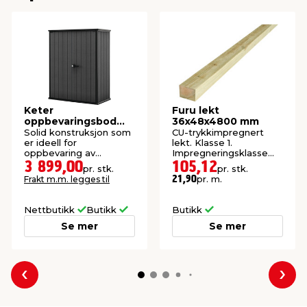
Keter
Furu lekt
oppbevaringsbod
36x48x4800 mm
Cortina Alto
Solid konstruksjon som
CU-trykkimpregnert
er ideell for
lekt. Klasse 1.
oppbevaring av
Impregneringsklasse
hageredskaper, puter
AB.
3 899,00
105,12
pr. stk.
pr. stk.
og annet utstyr.
pr. m.
Frakt m.m. legges til
21,90
Nettbutikk
Butikk
Butikk
Se mer
Se mer
Forrige
Nes