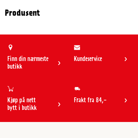
Produsent
Finn din nærmeste
Kundeservice
butikk
Kjøp på nett
Frakt fra 84,-
bytt i butikk
Kundeservice