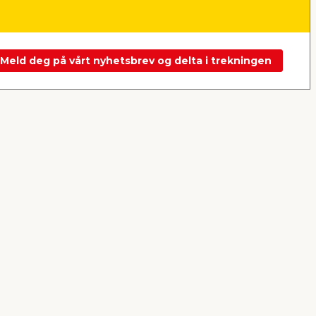
pr. stk.
Frakt m.m. legges til
Frakt m.m. le
Nettbutikk
Butikk
Nettbutikk
Se mer
Meld deg på vårt nyhetsbrev og delta i trekningen
Neste