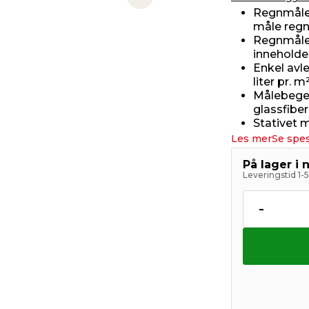
Next slide
Regnmåler
måle reg
Regnmåler
innehold
Enkel avl
liter pr. m
Målebegere
glassfiber
Stativet 
Les mer
Se spes
På lager i 
Leveringstid 1-
-