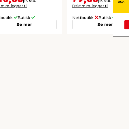
pr. stk.
pr. stk.
osv.
 m.m. legges til
Frakt m.m. legges til
tbutikk
Butikk
Nettbutikk
Butikk
Se mer
Se mer
kkurat nå