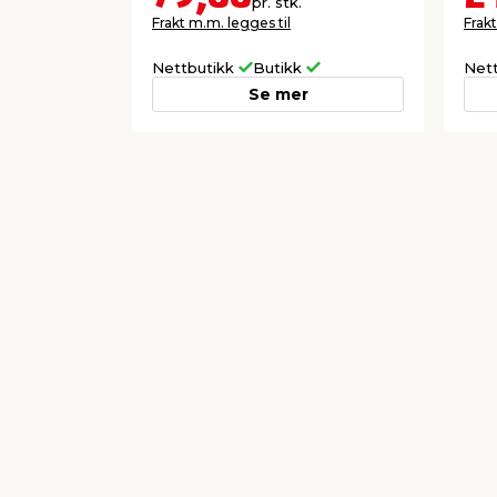
pr. stk.
Frakt m.m. legges til
Frakt
Nettbutikk
Butikk
Net
Se mer
Forrige
Populære varer a