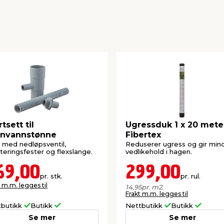
rtsett til
Ugressduk 1 x 20 mete
gnvannstønne
Fibertex
 med nedløpsventil,
Reduserer ugress og gir min
eringsfester og flexslange.
vedlikehold i hagen.
69,00
299,00
pr. stk.
pr. rul.
 m.m. legges til
14,95
pr. m2.
Frakt m.m. legges til
tbutikk
Butikk
Nettbutikk
Butikk
Se mer
Se mer