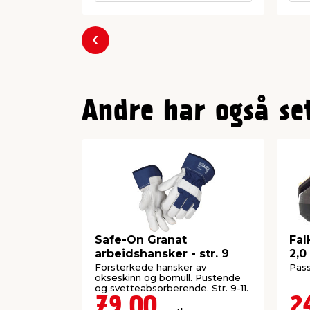
Forrige
Andre har også se
Safe-On Granat
Fal
arbeidshansker - str. 9
2,0
Forsterkede hansker av
Pass
okseskinn og bomull. Pustende
og svetteabsorberende. Str. 9-11.
79,00
2