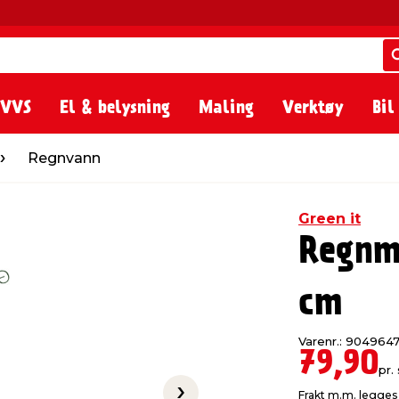
 VVS
El & belysning
Maling
Verktøy
Bil
n
Regnvann
Green it
Regnm
cm
Varenr.: 904964
79,90
pr. 
Frakt m.m. legges 