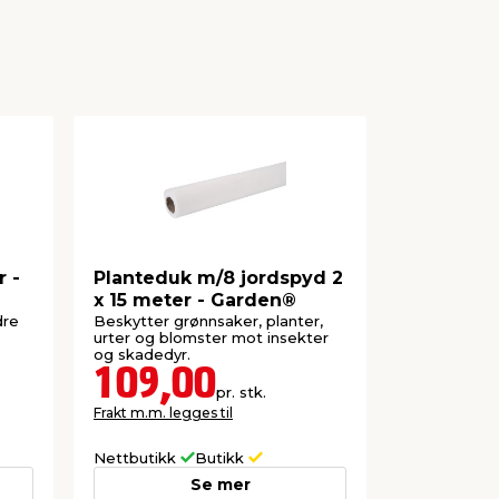
r -
Planteduk m/8 jordspyd 2
Dykkpump
x 15 meter - Garden®
Garden®
dre
Beskytter grønnsaker, planter,
For dreneri
urter og blomster mot insekter
og akvarier. 
og skadedyr.
timen
109,00
569,
pr. stk.
Frakt m.m. legges til
Frakt m.m. le
Nettbutikk
Butikk
Nettbutikk
Se mer