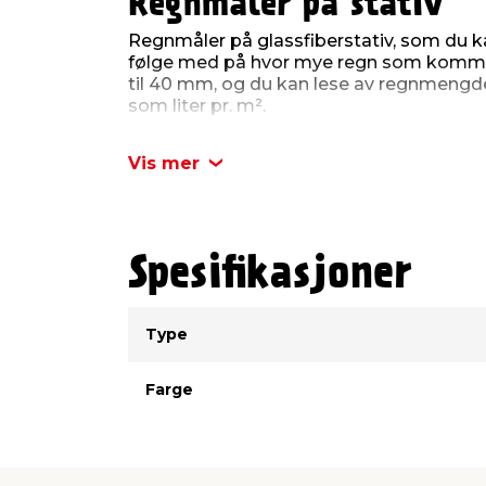
Regnmåler på stativ
Regnmåler på glassfiberstativ, som du ka
følge med på hvor mye regn som komme
til 40 mm, og du kan lese av regnmengde
som liter pr. m².
Begeret måler 7,4 cm i diameter og 17,5 
Vis mer
laget av hard plast, og stativet er laget 
cm i høyden.
Produktdetaljer:
Kapasitet: Opp til 40 mm
Spesifikasjoner
Regnmåleren måler Ø7,40 x 17,50 cm
Totalhøyde: 90 cm
Type
Verdi
Type
Farge