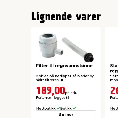
Lignende varer
Filter til regnvannstønne
Sta
re
Kobles på nedløpet så blader og
Sett
skitt filtreres ut.
mont
189,00
2
pr. stk.
Frakt m.m. legges til
Frakt
Nettbutikk
Butikk
Net
Se mer