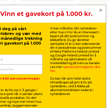
Vinn et gavekort på 1.000 kr.
Neste
 deg på vårt
Vi kan målrette vårt nyhetsbrev
etter hva vi tror du er interessert i
etsbrev og vær med
basert på ditt postnummer og
r månedlige trekning
klikkatferd. Du gir deretter
t gavekort på 1.000
samtykke til at vi kan videresende
din e-postadresse og postnummer
til Meta Platforms Ireland Limited
og Google Ireland Limited for å
målrette og optimalisere vår
markedsføring på tvers av kanaler.
Les mer i
personvernreglene våre
her
.
m & fix' personvernregler
Du kan når som helst slutte
tilmeldingen på jem & fix sitt
ed
Dykkpumpe 250 W -
Falke lade
nyhetsbrev, ved å klikke på
Garden®
er du fra oss 2-3 ganger i
abonnementslinken nederst i
For drenering av plen, basseng
Passer til Fa
ia e-post når vi sender ukens
nyhetsbrevet.
e.
og akvarier. Maks. 8000 liter i
aktuelle produkter, fix-det-
timen
ilmer og mye mer innen hus,
569,00
198,
verktøy, byggematerialer