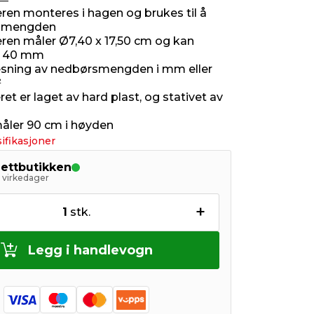
en monteres i hagen og brukes til å
nmengden
en måler Ø7,40 x 17,50 cm og kan
e 40 mm
esning av nedbørsmengden i mm eller
²
t er laget av hard plast, og stativet av
måler 90 cm i høyden
ifikasjoner
nettbutikken
5 virkedager
+
1
stk.
Legg i handlevogn