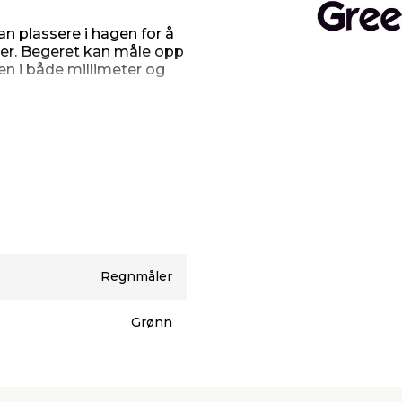
n plassere i hagen for å
r. Begeret kan måle opp
n i både millimeter og
cm i høyden. Begeret er
av glassfiber. Det måler 90
Regnmåler
Grønn