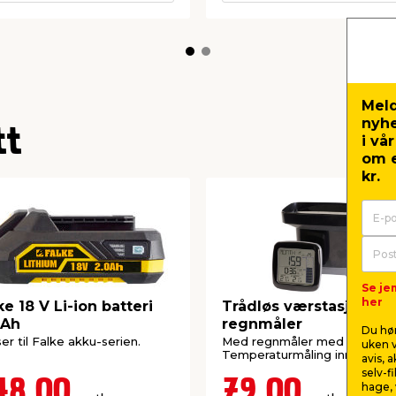
Meld
nyh
tt
i vå
om e
kr.
Se je
her
ke 18 V Li-ion batteri
Trådløs værstasjon m
 Ah
regnmåler
Du hør
er til Falke akku-serien.
Med regnmåler med sensor.
uken v
Temperaturmåling inne og ut
avis, 
selv-f
48,00
79,00
hage, 