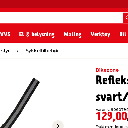
 VVS
El & belysning
Maling
Verktøy
Bil
ykkeltilbehør
tstyr
Sykkeltilbehør
Bikezone
Refle
svart
Varenr.: 906079
129,00
Frakt m.m. legges 