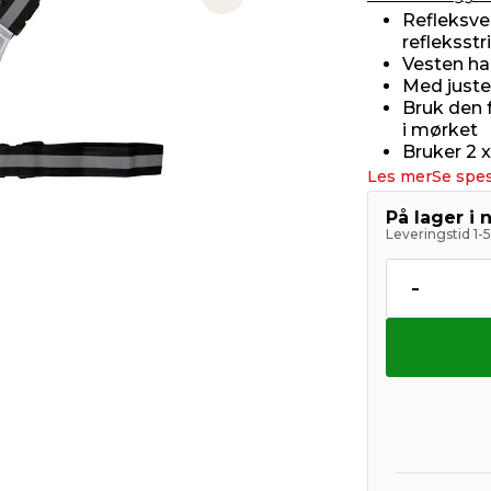
Next slide
Refleksve
refleksstr
Vesten har
Med juste
Bruk den f
i mørket
Bruker 2 
Les mer
Se spes
På lager i 
Leveringstid 1-
-