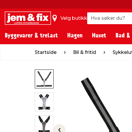
Hva søker du?
Hva søker du?
Velg butikk
Byggevarer & trelast
Hagen
Huset
Bad &
Startside
Bil & fritid
Sykkelutstyr
S
Startside
Bil & fritid
Sykkelu