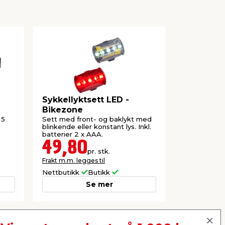
Sykkellyktsett LED -
Reflekter
Bikezone
 5
Sett med front- og baklykt med
Refleks med
blinkende eller konstant lys. Inkl.
blir synlig i 
batterier 2 x AAA.
49,80
59,9
pr. stk.
Frakt m.m. legges til
Frakt m.m. le
Nettbutikk
Butikk
Nettbutikk
Se mer