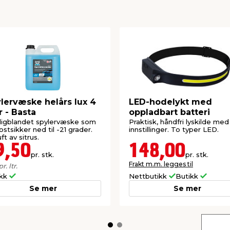
lervæske helårs lux 4
LED-hodelykt med
er - Basta
oppladbart batteri
igblandet spylervæske som
Praktisk, håndfri lyskilde med
rostsikker ned til -21 grader.
innstillinger. To typer LED.
ft av sitrus.
9,50
148,00
pr. stk.
pr. stk.
Frakt m.m. legges til
pr. ltr.
ikk
Nettbutikk
Butikk
Se mer
Se mer