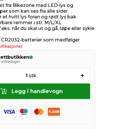
st fra Bikezone med LED-lys og
iper som kan ses fra alle sider
 et hvitt lys foran og rødt lys bak
rbare remmer i str. M/L/XL
.eks. når du skal ut og gå, løpe eller sykle
x CR2032-batterier som medfølger
ifikasjoner
nettbutikken
5 virkedager
+
1
stk.
Legg i handlevogn