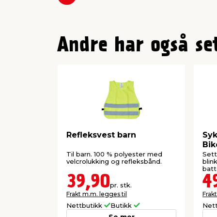
Forrige
Andre har også se
Refleksvest barn
Syk
Bi
Til barn. 100 % polyester med
Sett
velcrolukking og refleksbånd.
blin
batt
39,90
4
pr. stk.
Frakt m.m. legges til
Frakt
Nettbutikk
Butikk
Net
Se mer