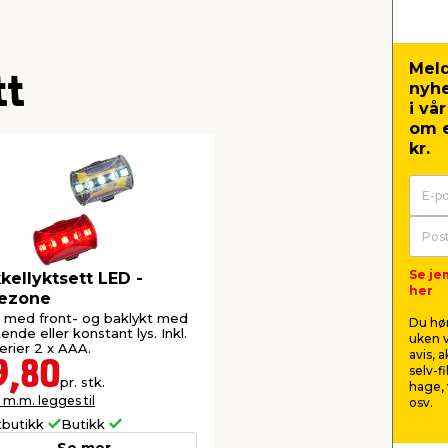
Meld
tt
nyh
i vå
om e
kr.
Se je
kellyktsett LED -
her
kezone
 med front- og baklykt med
Du hør
kende eller konstant lys. Inkl.
uken v
erier 2 x AAA.
avis, 
9,80
selv-f
pr. stk.
hage, 
 m.m. legges til
osv.
tbutikk
Butikk
Se mer