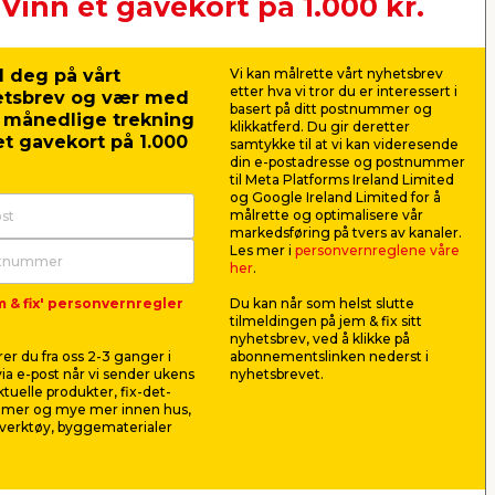
Vinn et gavekort på 1.000 kr.
Neste
 deg på vårt
Vi kan målrette vårt nyhetsbrev
etter hva vi tror du er interessert i
etsbrev og vær med
basert på ditt postnummer og
r månedlige trekning
klikkatferd. Du gir deretter
t gavekort på 1.000
samtykke til at vi kan videresende
din e-postadresse og postnummer
til Meta Platforms Ireland Limited
og Google Ireland Limited for å
målrette og optimalisere vår
markedsføring på tvers av kanaler.
Les mer i
personvernreglene våre
her
.
m & fix' personvernregler
Du kan når som helst slutte
tilmeldingen på jem & fix sitt
nyhetsbrev, ved å klikke på
er du fra oss 2-3 ganger i
abonnementslinken nederst i
ia e-post når vi sender ukens
nyhetsbrevet.
aktuelle produkter, fix-det-
ilmer og mye mer innen hus,
verktøy, byggematerialer