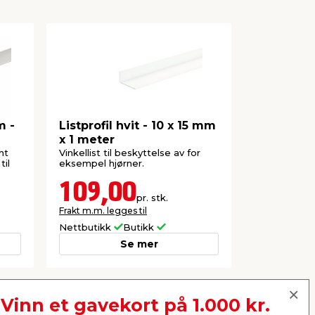
m -
Listprofil hvit - 10 x 15 mm
Listprofil
x 1 meter
15 mm x 
nt
Vinkellist til beskyttelse av for
Vinkellist fo
til
eksempel hjørner.
eksempel hj
109,00
129,
pr. stk.
Frakt m.m. legges til
Nettbutikk
Butikk
Butikk
Se mer
Vinn et gavekort på 1.000 kr.
Neste