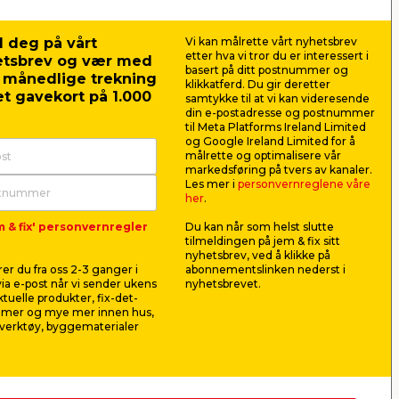
 deg på vårt
Vi kan målrette vårt nyhetsbrev
etter hva vi tror du er interessert i
etsbrev og vær med
basert på ditt postnummer og
r månedlige trekning
klikkatferd. Du gir deretter
t gavekort på 1.000
samtykke til at vi kan videresende
din e-postadresse og postnummer
til Meta Platforms Ireland Limited
og Google Ireland Limited for å
målrette og optimalisere vår
markedsføring på tvers av kanaler.
Les mer i
personvernreglene våre
her
.
m & fix' personvernregler
Du kan når som helst slutte
000
Bakkantlist 23 x 23 x 3000
Kvartstaff
tilmeldingen på jem & fix sitt
mm svart
10 x 10 x
nyhetsbrev, ved å klikke på
Brukes som avslutning mot
3 meter lan
er du fra oss 2-3 ganger i
abonnementslinken nederst i
veggen.
ved dørters
ia e-post når vi sender ukens
nyhetsbrevet.
hjørner.
aktuelle produkter, fix-det-
329,00
49,9
ilmer og mye mer innen hus,
pr. stk.
verktøy, byggematerialer
16,63
pr. m.
Butikk
Butikk
Se mer