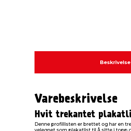
Beskrivelse
Varebeskrivelse
Hvit trekantet plakatl
Denne profillisten er brettet og har en t
velegnet som plakatlist til å sitte i topp