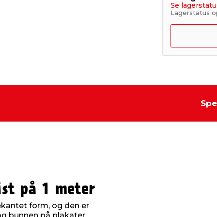
Se lagerstatu
Lagerstatus op
Spe
ist på 1 meter
rekantet form, og den er
 og bunnen på plakater.