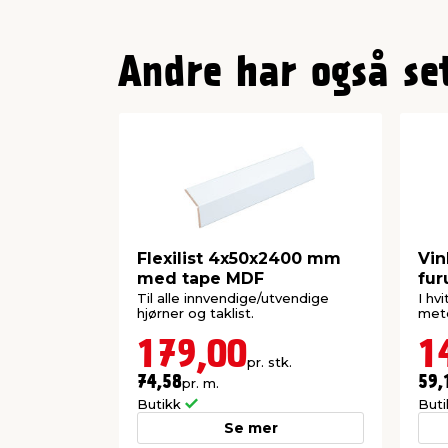
Andre har også se
Flexilist 4x50x2400 mm
Vin
med tape MDF
fur
Til alle innvendige/utvendige
I hv
hjørner og taklist.
mete
179,00
1
pr. stk.
74,58
59,
pr. m.
Butikk
But
Se mer