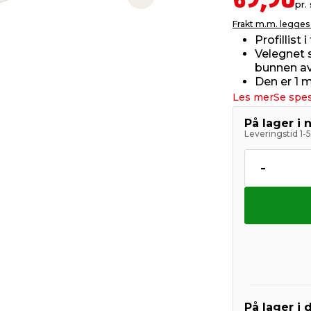
69,90
Next slide
pr. 
Frakt m.m. legges 
Profillist
Velegnet 
bunnen av
Den er 1 
Les mer
Se spes
På lager i 
Leveringstid 1-
-
På lager i 