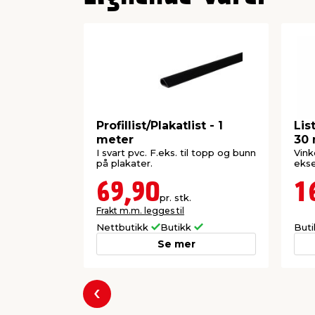
Profillist/Plakatlist - 1
Lis
meter
30 
I svart pvc. F.eks. til topp og bunn
Vink
på plakater.
ekse
69,90
1
pr. stk.
Frakt m.m. legges til
Nettbutikk
Butikk
But
Se mer
Forrige