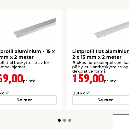
tprofil aluminium - 15 x
Listprofil flat aluminiu
mm x 2 meter
2 x 15 mm x 2 meter
ellist til beskyttelse av for
Brukes for eksempel som ka
mpel hjørner.
på hyller, kantbeskyttelse og 
dekorative formål.
69,00
159,00
pr. stk.
pr. stk.
ikk
Butikk
Se mer
Se mer