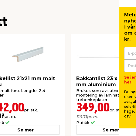
Meld
tt
nyh
i vå
om e
kr.
Se je
kellist 21x21 mm malt
Bakkantlist 23 x 23 x 3
her
u
mm aluminium
itmalt furu. Lengde: 2,4
Brukes som avslutning etter
Du hør
r.
montering av laminat- og
uken v
trebenkeplater.
avis, 
42,00
349,00
selv-f
pr. stk.
pr. stk.
hage, 
17
pr. m.
osv.
116,33
pr. m.
ikk
Butikk
Se mer
Se mer