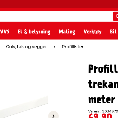
 VVS
El & belysning
Maling
Verktøy
Bil
 og vegger
Profillister
Gulv, tak og vegger
Profillister
Profil
trekan
meter
Varenr.: 903497