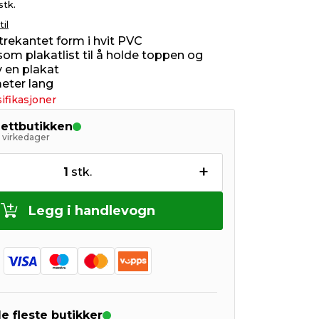
stk.
til
 i trekantet form i hvit PVC
som plakatlist til å holde toppen og
 en plakat
meter lang
ifikasjoner
nettbutikken
5 virkedager
+
1
stk.
Legg i handlevogn
de fleste butikker