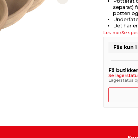
Pottefat t
Next slide
separat) 
potten og
Underfatet
Det har e
Les mer
Se spes
Fås kun i
Få butikke
Se lagerstatu
Lagerstatus op
Spe