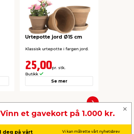
Urtepotte jord Ø15 cm
Urtepotte
Klassisk urtepotte i fargen jord.
Klassisk urt
25,00
25,0
pr. stk.
Butikk
Butikk
Se mer
Neste
Vinn et gavekort på 1.000 kr.
 deg på vårt
Vi kan målrette vårt nyhetsbrev