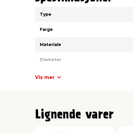
Type
Verdi
Type
Farge
Materiale
Diameter
Høyde
Vis mer
Antall
Lignende varer