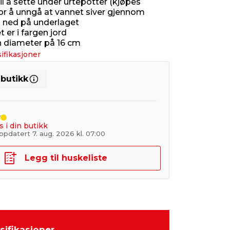
il å sette under urtepotter (kjøpes
for å unngå at vannet siver gjennom
 ned på underlaget
 er i fargen jord
n diameter på 16 cm
ifikasjoner
 butikk
r
s i din butikk
pdatert 7. aug. 2026 kl. 07:00
Legg til huskeliste
sifikasjoner