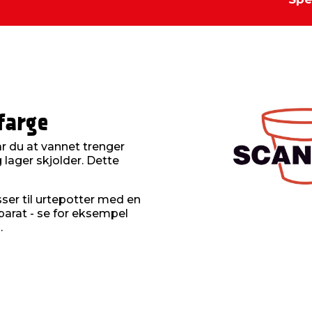
farge
år du at vannet trenger
lager skjolder. Dette
ser til urtepotter med en
arat - se for eksempel
.