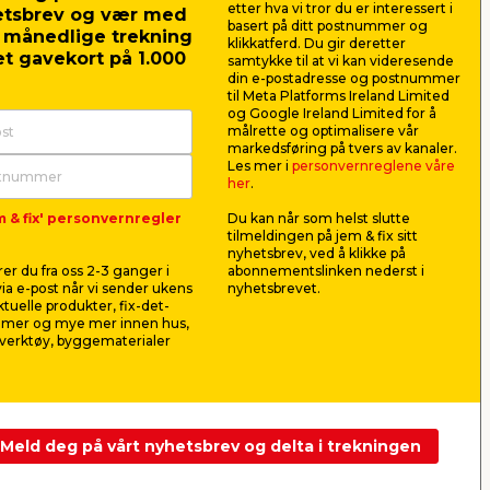
etter hva vi tror du er interessert i
etsbrev og vær med
basert på ditt postnummer og
r månedlige trekning
klikkatferd. Du gir deretter
t gavekort på 1.000
samtykke til at vi kan videresende
din e-postadresse og postnummer
til Meta Platforms Ireland Limited
og Google Ireland Limited for å
målrette og optimalisere vår
markedsføring på tvers av kanaler.
Les mer i
personvernreglene våre
her
.
m & fix' personvernregler
Du kan når som helst slutte
tilmeldingen på jem & fix sitt
nyhetsbrev, ved å klikke på
 -
Selvgående hagevanner –
Glava pro
er du fra oss 2-3 ganger i
abonnementslinken nederst i
Garden®
plate 20
ia e-post når vi sender ukens
nyhetsbrevet.
aktuelle produkter, fix-det-
For jevn vanning av plener, bed
For varme-, 
ilmer og mye mer innen hus,
og små hager. Drives av
av gulv, veg
verktøy, byggematerialer
vanntrykket fra hageslangen.
599,00
543,
pr. stk.
Frakt m.m. legges til
158,99
pr. 
Nettbutikk
Butikk
Butikk
Meld deg på vårt nyhetsbrev og delta i trekningen
Se mer