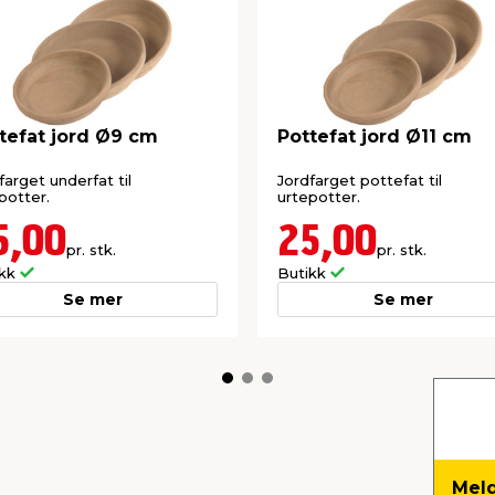
tefat jord Ø9 cm
Pottefat jord Ø11 cm
farget underfat til
Jordfarget pottefat til
potter.
urtepotter.
5,00
25,00
pr. stk.
pr. stk.
ikk
Butikk
Se mer
Se mer
Meld