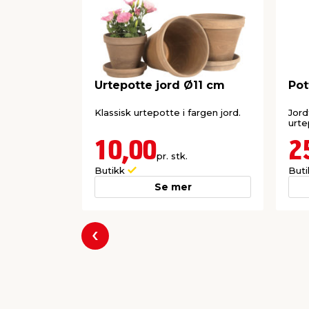
Urtepotte jord Ø11 cm
Pot
Klassisk urtepotte i fargen jord.
Jord
urte
10,00
2
pr. stk.
Butikk
But
Se mer
Forrige