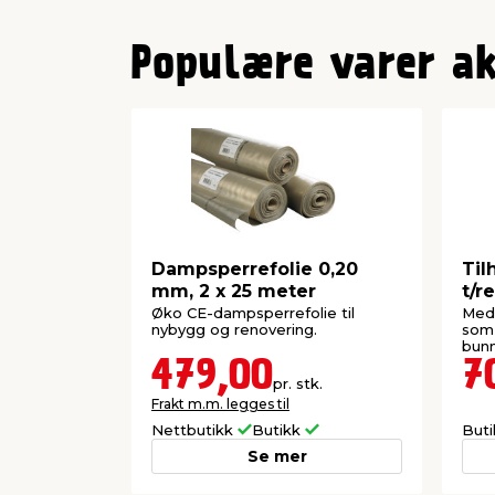
Populære varer a
Dampsperrefolie 0,20
Til
mm, 2 x 25 meter
t/r
Øko CE-dampsperrefolie til
Med 
nybygg og renovering.
som 
bunn
479,00
7
pr. stk.
Frakt m.m. legges til
Nettbutikk
Butikk
But
Se mer