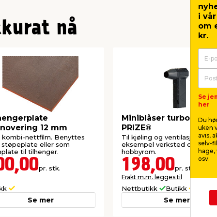
nyh
i vå
kkurat nå
om e
kr.
Se je
her
hengerplate
Miniblåser turbo 200 W
Du hør
enovering 12 mm
PRIZE®
uken v
avis, 
kombi-nettfilm. Benyttes
Til kjøling og ventilasjon i for
selv-f
støpeplate eller som
eksempel verksted og
hage, 
plate til tilhenger.
hobbyrom.
osv.
00,00
198,00
pr. stk.
pr. stk.
Frakt m.m. legges til
ikk
Nettbutikk
Butikk
Se mer
Se mer