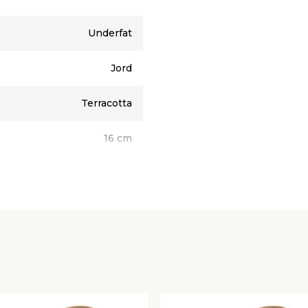
Underfat
Jord
Terracotta
16 cm
2,4 cm
1 stk