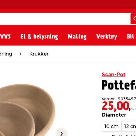
 VVS
El & belysning
Maling
Verktøy
Bil
Krukker
dning
Krukker
Scan-Pot
Potte
Varenr.: 9035497
25,00
pr. 
Diameter
10 cm
12 c