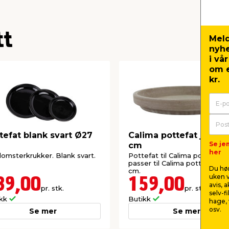
tt
Meld
nyh
i vå
om e
kr.
tefat blank svart Ø27
Calima pottefat jord Ø
Se je
cm
her
blomsterkrukker. Blank svart.
Pottefat til Calima potter -
passer til Calima potter på Ø
Du hør
cm.
uken v
39,00
159,00
avis, 
pr. stk.
pr. stk.
selv-f
ikk
Butikk
hage, 
osv.
Se mer
Se mer