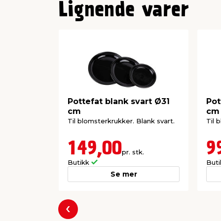
Lignende varer
Pottefat blank svart Ø31
Pot
cm
cm
Til blomsterkrukker. Blank svart.
Til 
149,00
9
pr. stk.
Butikk
But
Se mer
Forrige