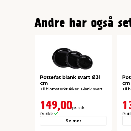
Andre har også se
Pottefat blank svart Ø31
Pot
cm
cm
Til blomsterkrukker. Blank svart.
Til 
149,00
1
pr. stk.
Butikk
But
Se mer