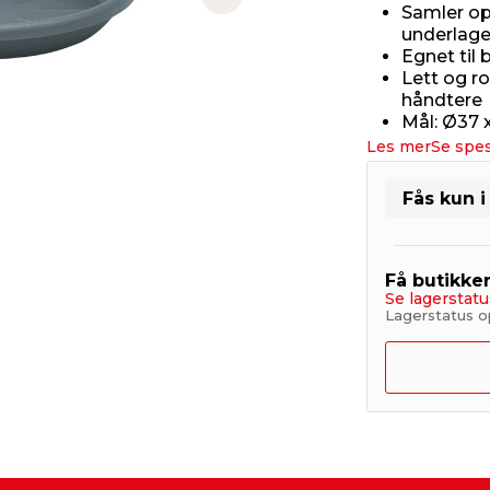
Next slide
Samler op
underlage
Egnet til
Lett og ro
håndtere
Mål: Ø37 
Les mer
Se spes
Fås kun i
Få butikke
Se lagerstatu
Lagerstatus op