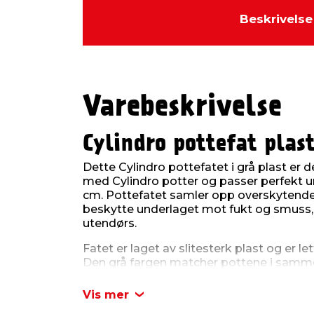
Beskrivelse
Varebeskrivelse
Cylindro pottefat plas
Dette Cylindro pottefatet i grå plast er
med Cylindro potter og passer perfekt 
cm. Pottefatet samler opp overskytende v
beskytte underlaget mot fukt og smuss,
utendørs.
Fatet er laget av slitesterk plast og er le
Den grå fargen matcher pottene i samme s
uttrykk som passer inn i de fleste omgiv
til terrassen – og gjør det samtidig lette
Vis mer
ved å forhindre at røttene står i vann.