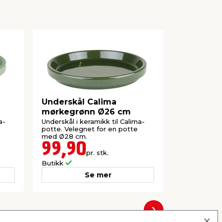
Underskål Calima
Underskå
mørkegrønn Ø26 cm
Ø26 cm
a-
Underskål i keramikk til Calima-
Underskål i 
potte. Velegnet for en potte
potte. Vele
med Ø28 cm.
med Ø28 c
99,90
99,9
pr. stk.
Butikk
Butikk
Se mer
Neste