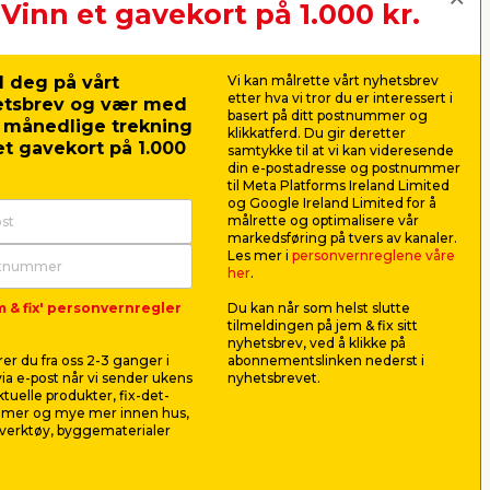
Vinn et gavekort på 1.000 kr.
 deg på vårt
Vi kan målrette vårt nyhetsbrev
etter hva vi tror du er interessert i
etsbrev og vær med
basert på ditt postnummer og
r månedlige trekning
klikkatferd. Du gir deretter
t gavekort på 1.000
samtykke til at vi kan videresende
din e-postadresse og postnummer
til Meta Platforms Ireland Limited
og Google Ireland Limited for å
målrette og optimalisere vår
markedsføring på tvers av kanaler.
Les mer i
personvernreglene våre
her
.
32
Pottefat blank svart Ø21
Vannspeil
m & fix' personvernregler
Du kan når som helst slutte
cm
Garden®
tilmeldingen på jem & fix sitt
Til blomsterkrukker. Blank svart.
Dekorativt
nyhetsbrev, ved å klikke på
35
speileffekt t
er du fra oss 2-3 ganger i
abonnementslinken nederst i
terrassen. Sv
ia e-post når vi sender ukens
nyhetsbrevet.
99,90
199,
aktuelle produkter, fix-det-
pr. stk.
ilmer og mye mer innen hus,
Butikk
Butikk
verktøy, byggematerialer
Se mer