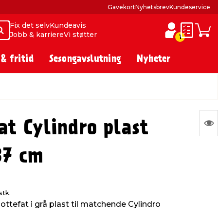
Gavekort
Nyhetsbrev
Kundeservice
Fix det selv
Kundeavis
Søk
Søk
Jobb & karriere
Vi støtter
Huskelist
Hand
1
 & fritid
Sesongavslutning
Nyheter
S
at Cylindro plast
Ing
37 cm
var
å
vis
stk.
ottefat i grå plast til matchende Cylindro