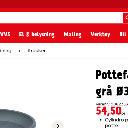
 VVS
El & belysning
Maling
Verktøy
Bil
Krukker
dning
Krukker
Pottef
grå Ø
Varenr.: 9082353
54,50
pr. 
Cylindro p
potte