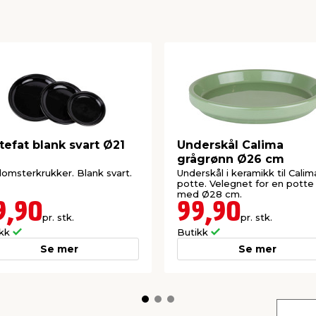
tefat blank svart Ø21
Underskål Calima
grågrønn Ø26 cm
blomsterkrukker. Blank svart.
Underskål i keramikk til Calim
potte. Velegnet for en potte
med Ø28 cm.
9,90
99,90
pr. stk.
pr. stk.
ikk
Butikk
Se mer
Se mer