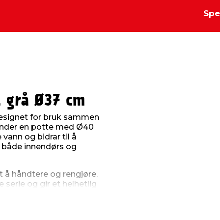
Spe
t grå Ø37 cm
 designet for bruk sammen
under en potte med Ø40
ann og bidrar til å
 både innendørs og
tt å håndtere og rengjøre.
erie og gir et helhetlig
elser – fra vinduskarmen
re å holde planter sunne