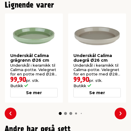
Lignende varer
Underskål Calima
Underskål Calima
grågrønn Ø26 cm
duegrå Ø26 cm
Underskål i keramikk til
Underskål i keramikk til
Calima-potte. Velegnet
Calima-potte. Velegnet
for en potte med Ø28
for en potte med Ø28
cm.
cm.
99,90
99,90
pr. stk.
pr. stk.
Butikk
Butikk
Se mer
Se mer
Forrige
Nes
Andre har også sett