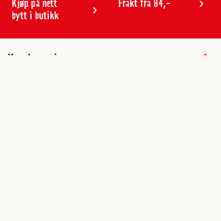
Kjøp på nett
Frakt fra 84,-
bytt i butikk
Kundeservice
Butikker & åpningstider
Kundeavisen
Kontakt
Gavekort
Frakt & levering
Reklamasjon
Varemerker
Angre ordre