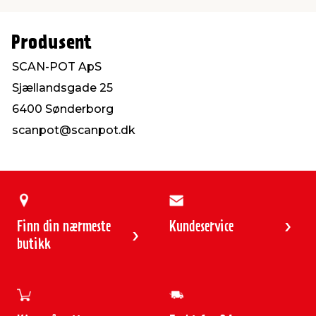
Produsent
SCAN-POT ApS
Sjællandsgade 25
6400 Sønderborg
scanpot@scanpot.dk
Finn din nærmeste
Kundeservice
butikk