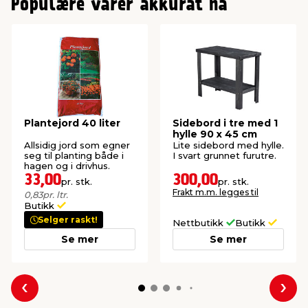
Populære varer akkurat nå
Plantejord 40 liter
Sidebord i tre med 1
hylle 90 x 45 cm
Allsidig jord som egner
Lite sidebord med hylle.
seg til planting både i
I svart grunnet furutre.
hagen og i drivhus.
33,00
300,00
pr. stk.
pr. stk.
Frakt m.m. legges til
0,83
pr. ltr.
Butikk
Selger raskt!
Nettbutikk
Butikk
Se mer
Se mer
Forrige
Nes