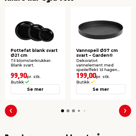
Pottefat blank svart
Vannspeil Ø57 cm
Ø21 cm
svart – Garden®
Til blomsterkrukker.
Dekorativt
Blank svart.
vannelement med
speileffekt til hagen
eller terrassen. Svart
99,90
199,00
pr. stk.
pr. stk.
plast.
Butikk
Butikk
Se mer
Se mer
Forrige
Nes