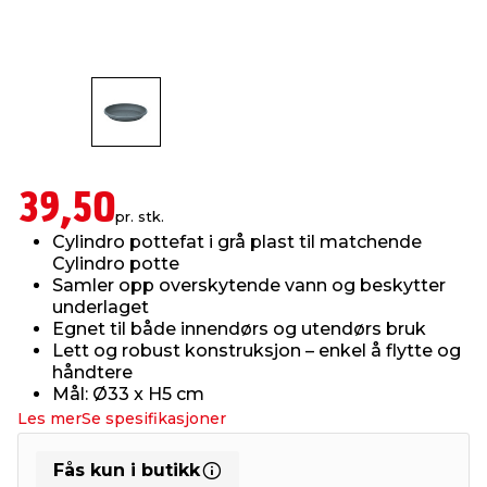
innredning
 koblinger
idslamper
kledning
& fritid
 & stillas
asser & stativer
ne, data & TV
& sko
ing
pressing og sylting
rier
39,50
pr. stk.
Cylindro pottefat i grå plast til matchende
antning
ner
Cylindro potte
Samler opp overskytende vann og beskytter
underlaget
edyr & ugress
Egnet til både innendørs og utendørs bruk
Lett og robust konstruksjon – enkel å flytte og
håndtere
Mål: Ø33 x H5 cm
Les mer
Se spesifikasjoner
Fås kun i butikk