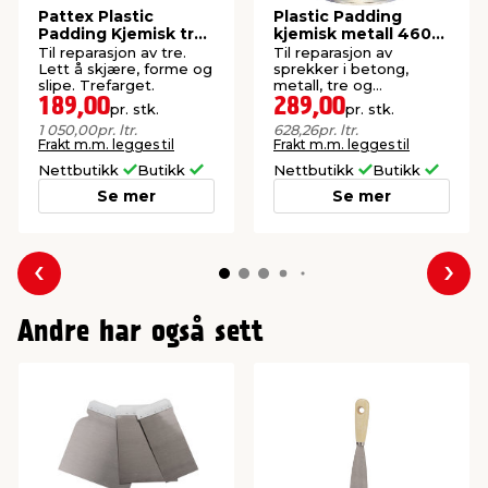
Pattex Plastic
Plastic Padding
Padding Kjemisk tre
kjemisk metall 460
180 ml.
ml
Til reparasjon av tre.
Til reparasjon av
Lett å skjære, forme og
sprekker i betong,
slipe. Trefarget.
metall, tre og
steinplater.
189,00
289,00
pr. stk.
pr. stk.
1 050,00
pr. ltr.
628,26
pr. ltr.
Frakt m.m. legges til
Frakt m.m. legges til
Nettbutikk
Butikk
Nettbutikk
Butikk
Se mer
Se mer
Forrige
Nes
Andre har også sett