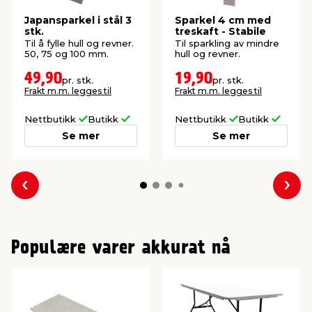
Japansparkel i stål 3
Sparkel 4 cm med
stk.
treskaft - Stabile
Til å fylle hull og revner.
Til sparkling av mindre
50, 75 og 100 mm.
hull og revner.
49,90
19,90
pr. stk.
pr. stk.
Frakt m.m. legges til
Frakt m.m. legges til
Nettbutikk
Butikk
Nettbutikk
Butikk
Se mer
Se mer
Forrige
Nes
Populære varer akkurat nå