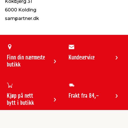
Kokbjerg 31
6000 Kolding
sampartner.dk
Finn din nærmeste
Kundeservice
butikk
Kjøp på nett
Frakt fra 84,-
bytt i butikk
Kundeservice