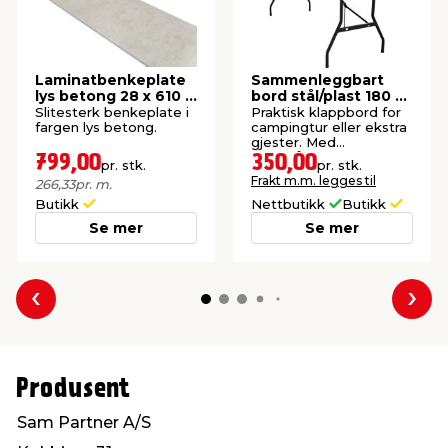
Laminatbenkeplate
Sammenleggbart
lys betong 28 x 610 x
bord stål/plast 180 x
3000 mm
75 cm hvit
Slitesterk benkeplate i
Praktisk klappbord for
fargen lys betong.
campingtur eller ekstra
gjester. Med
bærehåndtak.
799,00
350,00
pr. stk.
pr. stk.
Frakt m.m. legges til
266,33
pr. m.
Butikk
Nettbutikk
Butikk
Se mer
Se mer
Forrige
Nes
Produsent
Sam Partner A/S