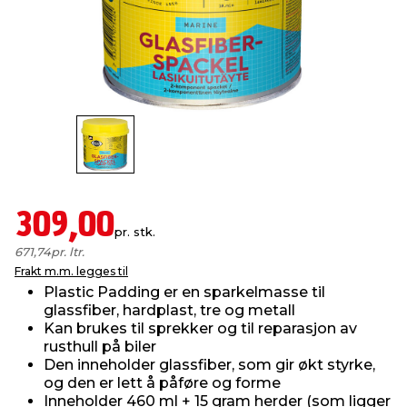
innredning
 koblinger
idslamper
kledning
& fritid
 & stillas
asser & stativer
ne, data & TV
& sko
ing
pressing og sylting
rier
antning
ner
309,00
pr. stk.
671,74
pr. ltr.
edyr & ugress
Frakt m.m. legges til
Plastic Padding er en sparkelmasse til
glassfiber, hardplast, tre og metall
Kan brukes til sprekker og til reparasjon av
rusthull på biler
Den inneholder glassfiber, som gir økt styrke,
og den er lett å påføre og forme
Inneholder 460 ml + 15 gram herder (som ligger