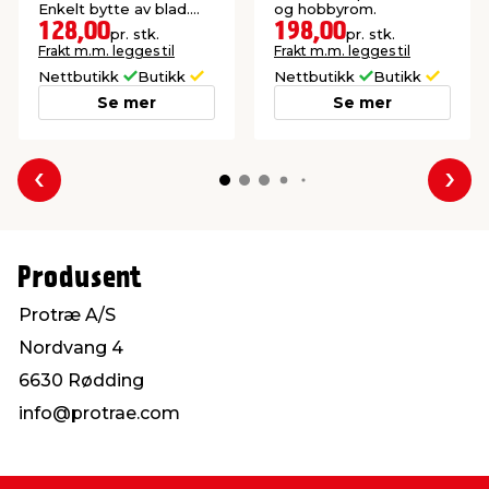
Enkelt bytte av blad.
og hobbyrom.
Inkludert batteri og
128,00
198,00
pr. stk.
pr. stk.
lader.
Frakt m.m. legges til
Frakt m.m. legges til
Nettbutikk
Butikk
Nettbutikk
Butikk
Se mer
Se mer
Forrige
Nes
Produsent
Protræ A/S
Nordvang 4
6630 Rødding
info@protrae.com