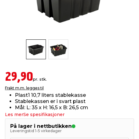
innredning
 koblinger
idslamper
kledning
& fritid
 & stillas
asser & stativer
ne, data & TV
& sko
ing
pressing og sylting
rier
antning
ner
29,90
pr. stk.
Frakt m.m. legges til
edyr & ugress
Plast1 10,7 liters stablekasse
Stablekassen er i svart plast
Mål: L: 35 x H: 16,5 x B: 26,5 cm
Les mer
Se spesifikasjoner
På lager i nettbutikken
Leveringstid 1-5 virkedager