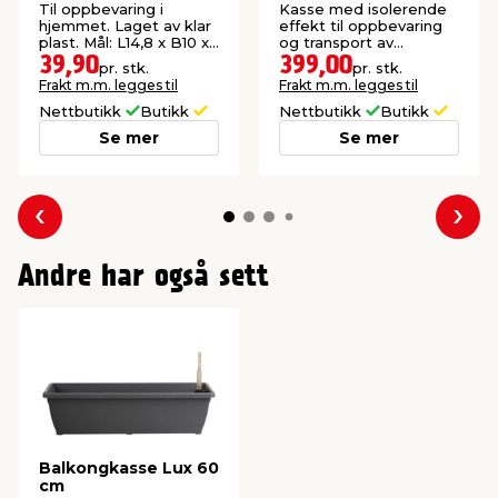
BoxOne
sammenleggbar 38,5
Til oppbevaring i
Kasse med isolerende
liter
hjemmet. Laget av klar
effekt til oppbevaring
plast. Mål: L14,8 x B10 x
og transport av
H8,3 cm.
innpakkede matvarer.
39,90
399,00
pr. stk.
pr. stk.
Frakt m.m. legges til
Frakt m.m. legges til
Nettbutikk
Butikk
Nettbutikk
Butikk
Se mer
Se mer
Forrige
Nes
Andre har også sett
Balkongkasse Lux 60
cm