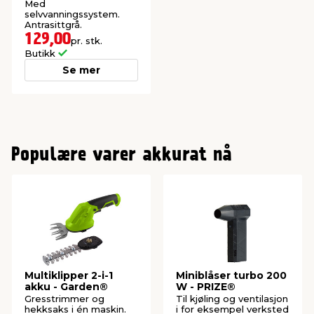
Med
selvvanningssystem.
Antrasittgrå.
129,00
pr. stk.
Butikk
Se mer
Populære varer akkurat nå
Multiklipper 2-i-1
Miniblåser turbo 200
akku - Garden®
W - PRIZE®
Gresstrimmer og
Til kjøling og ventilasjon
hekksaks i én maskin.
i for eksempel verksted