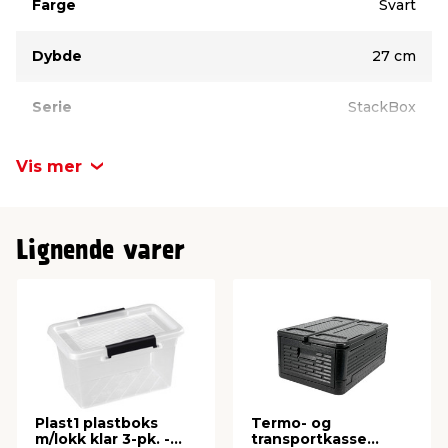
Farge
Svart
Dybde
27 cm
Serie
StackBox
Bredde
35 cm
Vis mer
Høyde
16, 5 cm
Lignende varer
Antall liter
13 liter
Materiale
Plast
Plast1 plastboks
Termo- og
m/lokk klar 3-pk. -
transportkasse