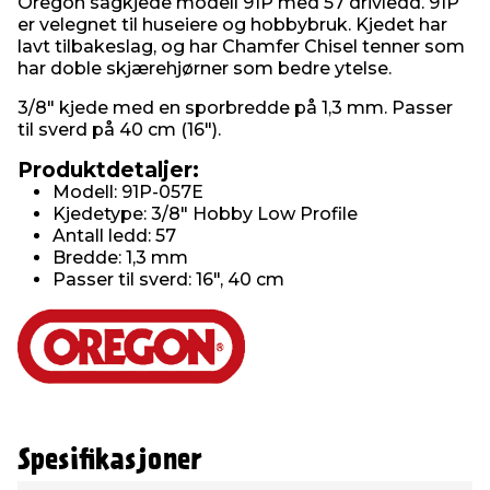
Oregon sagkjede modell 91P med 57 drivledd. 91P
er velegnet til huseiere og hobbybruk. Kjedet har
lavt tilbakeslag, og har Chamfer Chisel tenner som
har doble skjærehjørner som bedre ytelse.
3/8" kjede med en sporbredde på 1,3 mm. Passer
til sverd på 40 cm (16").
Produktdetaljer:
Modell: 91P-057E
Kjedetype: 3/8" Hobby Low Profile
Antall ledd: 57
Bredde: 1,3 mm
Passer til sverd: 16", 40 cm
Spesifikasjoner