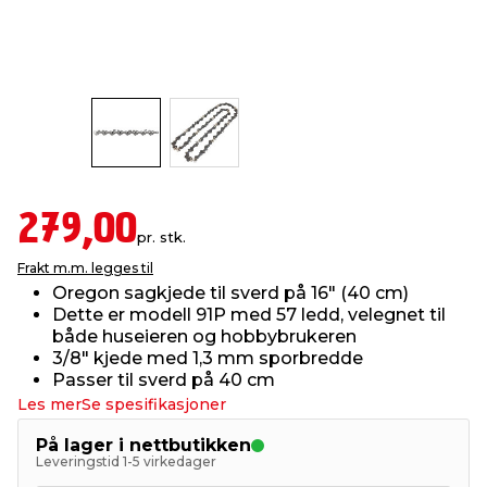
innredning
 koblinger
idslamper
kledning
& fritid
 & stillas
asser & stativer
ne, data & TV
& sko
ing
pressing og sylting
rier
279,00
pr. stk.
antning
ner
Frakt m.m. legges til
Oregon sagkjede til sverd på 16" (40 cm)
Dette er modell 91P med 57 ledd, velegnet til
edyr & ugress
både huseieren og hobbybrukeren
3/8" kjede med 1,3 mm sporbredde
Passer til sverd på 40 cm
Les mer
Se spesifikasjoner
På lager i nettbutikken
Leveringstid 1-5 virkedager