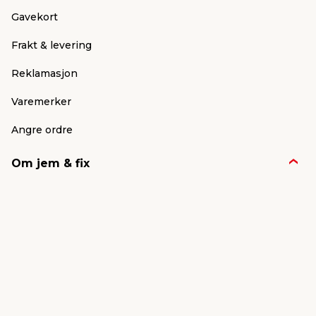
Gavekort
Frakt & levering
Reklamasjon
Varemerker
Angre ordre
Om jem & fix
Nyheter & presse
Jobb & karriere
Om jem & fix
Konkurransevinnere
FSC®