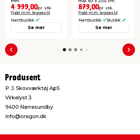
mm.
mål: 83 x 204 cm.
4 999,00
879,00
pr. stk.
pr. stk.
Frakt m.m. legges til
Frakt m.m. legges til
Nettbutikk
Nettbutikk
Butikk
Se mer
Se mer
Forrige
Nes
Produsent
P. J. Skovværktøj ApS
Virkelyst 3
9400 Nørresundby
info@oregon.dk