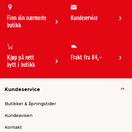
Finn din nærmeste
Kundeservice
butikk
Kjøp på nett
Frakt fra 84,-
bytt i butikk
Kundeservice
Butikker & åpningstider
Kundeavisen
Kontakt