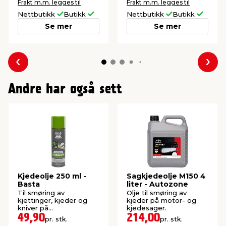
Frakt m.m. legges til
Frakt m.m. legges til
Nettbutikk
Butikk
Nettbutikk
Butikk
Se mer
Se mer
Forrige
Nes
Andre har også sett
Kjedeolje 250 ml -
Sagkjedeolje M150 4
Basta
liter - Autozone
Til smøring av
Olje til smøring av
kjettinger, kjeder og
kjeder på motor- og
kniver på
kjedesager.
hagemaskiner.
49,90
214,00
pr. stk.
pr. stk.