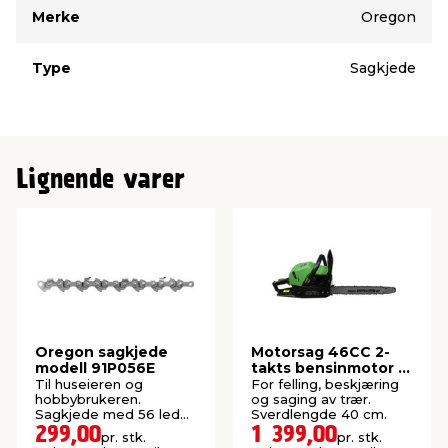
Type
Verdi
Merke
Oregon
Type
Sagkjede
Lignende varer
Oregon sagkjede
Motorsag 46CC 2-
modell 91P056E
takts bensinmotor -
Garden®
Til huseieren og
For felling, beskjæring
hobbybrukeren.
og saging av trær.
Sagkjede med 56 ledd
Sverdlengde 40 cm.
og 1,3 mm sporbredde.
299,00
1 399,00
pr. stk.
pr. stk.