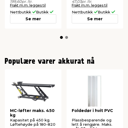
199,60
pr. ltr.
47,03
pr. ltr.
Frakt m.m. legges til
Frakt m.m. legges til
Nettbutikk
Butikk
Nettbutikk
Butikk
Se mer
Se mer
Populære varer akkurat nå
MC-løfter maks. 450
Foldedør i hvit PVC
kg
Kapasitet på 450 kg.
Plassbesparende og
Løftehøyde på 180-820
lett å rengjøre. Maks.