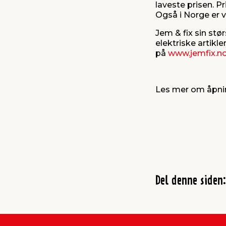
laveste prisen. P
Også i Norge er v
Jem & fix sin stø
elektriske artikle
på
www.jemfix.n
Les mer om åpn
Del denne siden: