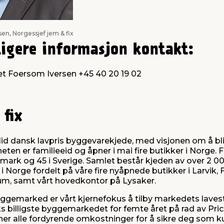
en, Norgessjef jem & fix
ligere informasjon kontakt:
t Foersom Iversen +45 40 20 19 02
fix
olid dansk lavpris byggevarekjede, med visjonen om å bl
eten er familieeid og åpner i mai fire butikker i Norge. F
nmark og 45 i Sverige. Samlet består kjeden av over 2 
 i Norge fordelt på våre fire nyåpnede butikker i Larvik, 
rum, samt vårt hovedkontor på Lysaker.
ggemarked er vårt kjernefokus å tilby markedets laveste
s billigste byggemarkedet for femte året på rad av Pric
erner alle fordyrende omkostninger for å sikre deg som 