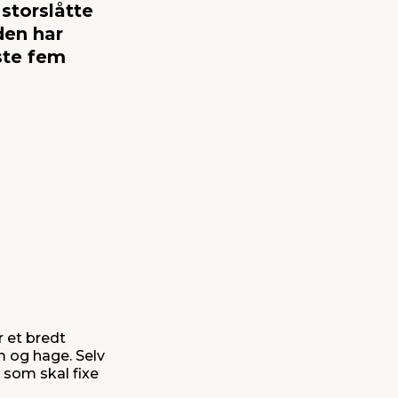
storslåtte
den har
ste fem
r et bredt
em og hage. Selv
 som skal fixe