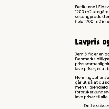
Butikkene i Eidsv
1200 m2 utegård m
sesongprodukter s
hele 1700 m2 inne
Lavpris o
Jem & fix er en g
Danmarks billigs
prissammenlignin
lave priser, er a
Henning Johansen,
går ut på at du s
men til gjengjeld ha
forbrukerkundene,
lave priser til alle.
-Dette suksess