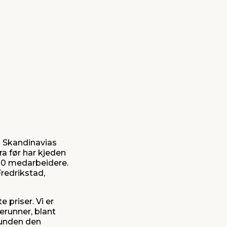
i Skandinavias
ra før har kjeden
000 medarbeidere.
Fredrikstad,
 priser. Vi er
erunner, blant
kunden den