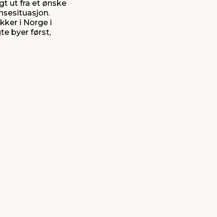
t ut fra et ønske
nsesituasjon.
ikker i Norge i
te byer først,