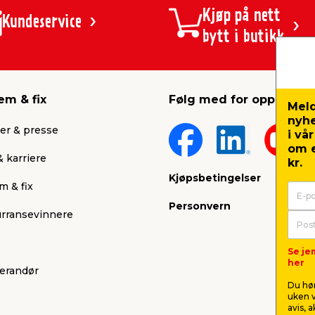
Kjøp på nett
Kundeservice
bytt i butikk
em & fix
Følg med for oppdateri
Meld
nyh
er & presse
i vå
om e
 karriere
kr.
Kjøpsbetingelser
m & fix
Personvern
rransevinnere
Se je
her
verandør
Du hør
uken v
avis, 