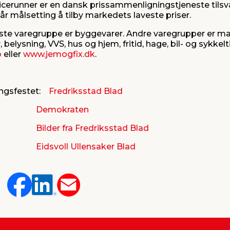
ricerunner er en dansk prissammenligningstjeneste tilsv
år målsetting å tilby markedets laveste priser.
rste varegruppe er byggevarer. Andre varegrupper er mal
r, belysning, VVS, hus og hjem, fritid, hage, bil- og sykkel
o
eller
www.jemogfix.dk
.
ingsfestet:
Fredriksstad Blad
Demokraten
Bilder fra Fredriksstad Blad
Eidsvoll Ullensaker Blad