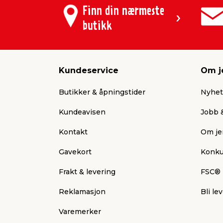
Finn din nærmeste
butikk
Kundeservice
Om j
Butikker & åpningstider
Nyhet
Kundeavisen
Jobb &
Kontakt
Om je
Gavekort
Konku
Frakt & levering
FSC®
Reklamasjon
Bli le
Varemerker