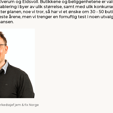
Elverum og Eidsvoll. Butikkene og beliggenhetene er valg
ablering i byer av ulik størrelse, samt med ulik konkurra
tter planen, noe vi tror, så har vi et ønske om 30 - 50 but
ste årene, men vi trenger en fornuftig test i noen utvalg
hansen.
kedssjef jem & fix Norge