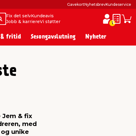
Gavekort
Nyhetsbrev
Kundeservice
Fix det selv
Kundeavis
Søk
Søk
Jobb & karriere
Vi støtter
Huskelist
Hand
1
 & fritid
Sesongavslutning
Nyheter
ste
 Jem & fix
rdreren, med
r og unike