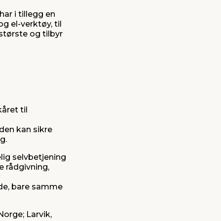
ar i tillegg en
 el-verktøy, til
tørste og tilbyr
året til
den kan sikre
g.
lig selvbetjening
e rådgivning,
ende, bare samme
Norge; Larvik,