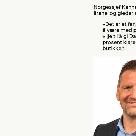
Norgessjef Kennet
årene, og gleder
–Det er et fa
å være med på
vilje til å gi
prosent klare
butikken.