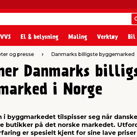
 VVS
El & belysning
Maling
Verktøy
Bil
ter og presse
Danmarks billigste byggemarked
ner Danmarks billig
marked i Norge
 i byggmarkedet tilspisser seg når danske
ire butikker på det norske markedet. Utfo
rfaring er spesielt kjent for sine lave prise