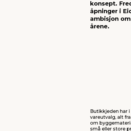
konsept. Fre
åpninger i Ei
ambisjon om 
årene.
Butikkjeden har i
vareutvalg, alt fr
om byggemateriale
små eller store pr