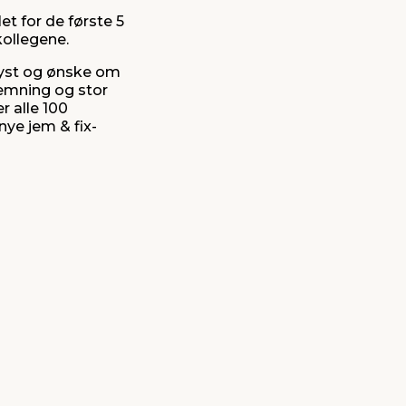
t for de første 5
kollegene.
lyst og ønske om
temning og stor
r alle 100
nye jem & fix-