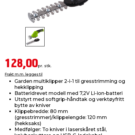
innredning
 koblinger
idslamper
kledning
& fritid
 & stillas
asser & stativer
ne, data & TV
& sko
ing
pressing og sylting
rier
128,00
pr. stk.
antning
ner
Frakt m.m. legges til
Garden multiklipper 2-i-1 til gresstrimming og
hekklipping
edyr & ugress
Batteridrevet modell med 7,2V Li-ion-batteri
Utstyrt med softgrip-håndtak og verktøyfritt
bytte av kniver
Klippebredde: 80 mm
(gresstrimmer)/klippelengde: 120 mm
(hekksaks)
Medfølger: To kniver i laserskåret stål,