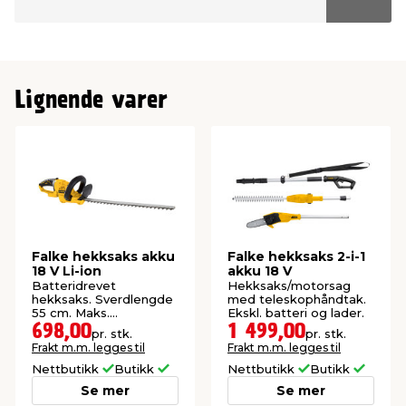
Lignende varer
Falke hekksaks akku
Falke hekksaks 2-i-1
18 V Li-ion
akku 18 V
Batteridrevet
Hekksaks/motorsag
hekksaks. Sverdlengde
med teleskophåndtak.
55 cm. Maks.
Ekskl. batteri og lader.
grentykkelse 15 mm.
698,00
1 499,00
pr. stk.
pr. stk.
Frakt m.m. legges til
Frakt m.m. legges til
Nettbutikk
Butikk
Nettbutikk
Butikk
Se mer
Se mer