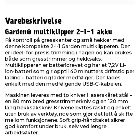
Varebeskrivelse
Garden® multiklipper 2-i-1 akku
Få kontroll på gresskanter og små hekker med
denne kompakte 2-i-1 Garden multiklipperen. Den
er ideell for presis trimming i hagen og kan brukes
både som gresstrimmer og hekksaks.
Multiklipperen er batteridrevet og har et 7,2V Li-
ion-batteri som gir opptil 40 minutters driftstid per
lading – batteri og lader medfølger. Den lades
enkelt med den medfølgende USB-C-kabelen.
Maskinen leveres med to kniver i laserskåret stål –
en 80 mm bred gresstrimmerkniv og en 120 mm
lang hekksakskniv. Knivene byttes raskt og enkelt
uten bruk av verktøy, noe som gjør det lett å skifte
mellom funksjonene. Soft grip-håndtaket sikrer
god komfort under bruk, selv ved lengre
arbeidsøkter.