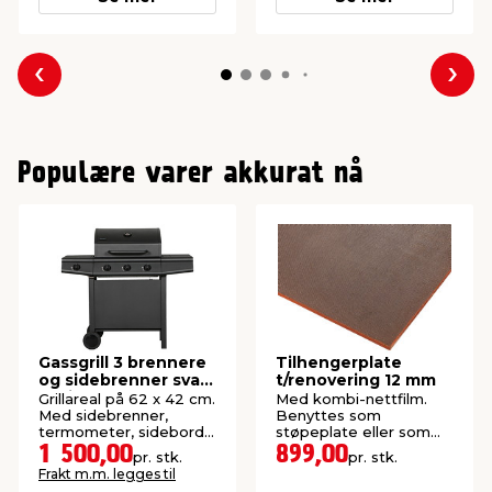
Forrige
Nes
Populære varer akkurat nå
Gassgrill 3 brennere
Tilhengerplate
og sidebrenner svart
t/renovering 12 mm
- Grillexpert
Grillareal på 62 x 42 cm.
Med kombi-nettfilm.
Med sidebrenner,
Benyttes som
termometer, sidebord
støpeplate eller som
og rotisseribeslag.
bunnplate til tilhenger.
1 500,00
899,00
pr. stk.
pr. stk.
Frakt m.m. legges til