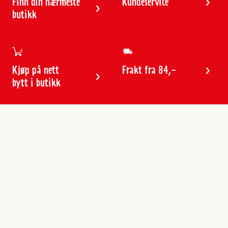
Finn din nærmeste
Kundeservice
butikk
Kjøp på nett
Frakt fra 84,-
bytt i butikk
Kundeservice
Butikker & åpningstider
Kundeavisen
Kontakt
Gavekort