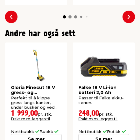
Forrige
Nes
Andre har også sett
Gloria Finecut 18 V
Falke 18 V Li-ion
gress- og
batteri 2,0 Ah
kanttrimmer
Perfekt til å klippe
Passer til Falke akku-
gress langs kanter,
serien.
under busker og ved
lekeområder.
1 999,00
248,00
pr. stk.
pr. stk.
Frakt m.m. legges til
Frakt m.m. legges til
Nettbutikk
Butikk
Nettbutikk
Butikk
Se mer
Se mer