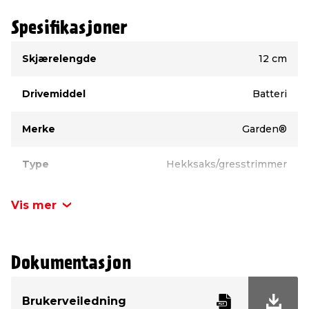
Spesifikasjoner
Type
Verdi
Skjærelengde
12 cm
Drivemiddel
Batteri
Merke
Garden®
Type
Hekksaks/gresstrimmer
Vis mer
Dokumentasjon
Brukerveiledning