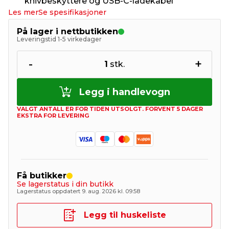
knivbeskyttere og USB-C-ladekabel
Les mer
Se spesifikasjoner
På lager i nettbutikken
Leveringstid 1-5 virkedager
-
+
1
stk.
Legg i handlevogn
VALGT ANTALL ER FOR TIDEN UTSOLGT. FORVENT 5 DAGER
EKSTRA FOR LEVERING
Få butikker
Se lagerstatus i din butikk
Lagerstatus oppdatert 9. aug. 2026 kl. 09:58
Legg til huskeliste