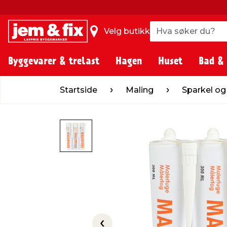
Hva søker du?
Hva søker du?
Velg butikk
Byggevarer & trelast
Hagen
Huset
Bad &
Startside
Maling
Sparkel og fugemasse
Startside
Maling
Sparkel o