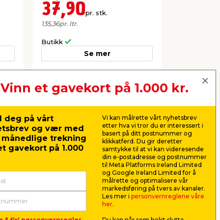
37,90
59,9
pr. stk.
135,36
pr. ltr.
1 198,00
pr. ltr
Frakt m.m. le
Butikk
Nettbutikk
Se mer
Vinn et gavekort på 1.000 kr.
Neste
 deg på vårt
Vi kan målrette vårt nyhetsbrev
etter hva vi tror du er interessert i
etsbrev og vær med
basert på ditt postnummer og
r månedlige trekning
klikkatferd. Du gir deretter
t gavekort på 1.000
samtykke til at vi kan videresende
din e-postadresse og postnummer
til Meta Platforms Ireland Limited
og Google Ireland Limited for å
målrette og optimalisere vår
markedsføring på tvers av kanaler.
Les mer i
personvernreglene våre
her
.
m & fix' personvernregler
Du kan når som helst slutte