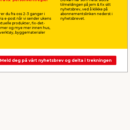
tilmeldingen på jem & fix sitt
Bygg- & sanitærsilikon
Pattex sa
nyhetsbrev, ved å klikke på
l
klar 3 x 300 ml
byggsilik
er du fra oss 2-3 ganger i
abonnementslinken nederst i
Til fuging inne og ute. Klar. 3-pk
Til bruk ute 
ia e-post når vi sender ukens
nyhetsbrevet.
med 290 ml i hver.
dører, kjøkk
aktuelle produkter, fix-det-
ilmer og mye mer innen hus,
149,00
86,9
verktøy, byggematerialer
pr. stk.
171,26
pr. ltr.
310,36
pr. ltr.
Butikk
Butikk
Se mer
Meld deg på vårt nyhetsbrev og delta i trekningen
Neste