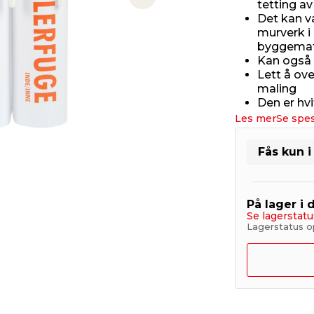
Next slide
tetting a
Det kan v
murverk i 
byggemate
Kan også 
Lett å ov
maling
Den er hvi
Les mer
Se spes
Fås kun i
På lager i 
Se lagerstatu
Lagerstatus op