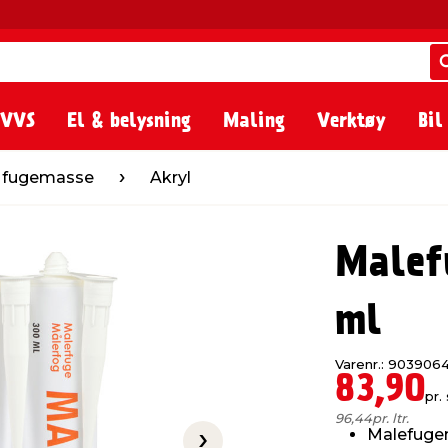
 VVS
El & belysning
Maling
Verktøy
Bil
Akryl
g fugemasse
Akryl
Malef
ml
Varenr.: 903906
83,90
pr. 
96,44
pr. ltr.
Malefugem