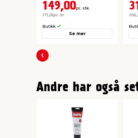
149,00
3
pr. stk.
171,26
pr. ltr.
106,
Butikk
But
Se mer
Forrige
Andre har også se