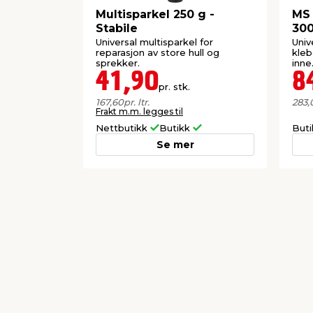
Multisparkel 250 g -
MS 
Stabile
300
Universal multisparkel for
Univ
reparasjon av store hull og
kleb
sprekker.
inne.
41,90
8
pr. stk.
167,60
pr. ltr.
283,
Frakt m.m. legges til
Nettbutikk
Butikk
But
Se mer
Forrige
Populære varer a