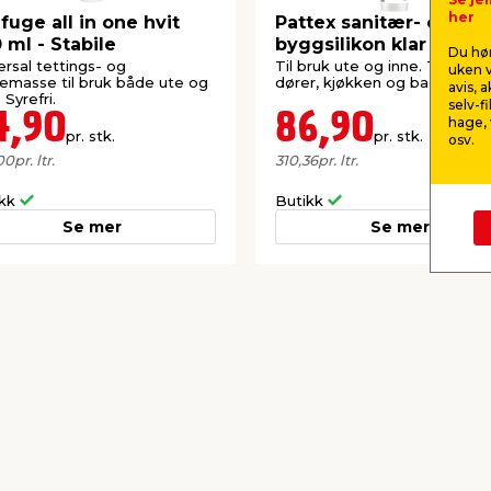
her
fuge all in one hvit
Pattex sanitær- og
 ml - Stabile
byggsilikon klar 280 m
Du hør
ersal tettings- og
Til bruk ute og inne. Til f.eks.
uken v
emasse til bruk både ute og
dører, kjøkken og bad.
avis, 
 Syrefri.
selv-f
4,90
86,90
hage, 
pr. stk.
pr. stk.
osv.
00
pr. ltr.
310,36
pr. ltr.
ikk
Butikk
Se mer
Se mer
kkurat nå