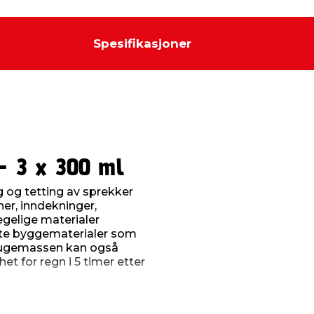
Spesifikasjoner
- 3 x 300 ml
 og tetting av sprekker
ner, inndekninger,
egelige materialer
este byggematerialer som
. Fugemassen kan også
et for regn i 5 timer etter
er herding med en