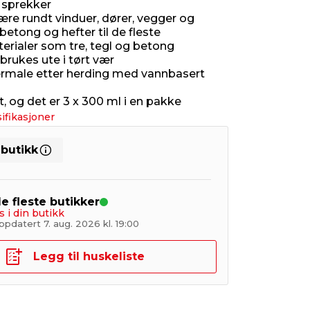
v sprekker
ære rundt vinduer, dører, vegger og
betong og hefter til de fleste
rialer som tre, tegl og betong
brukes ute i tørt vær
ermale etter herding med vannbasert
t, og det er 3 x 300 ml i en pakke
ifikasjoner
 butikk
de fleste butikker
s i din butikk
pdatert 7. aug. 2026 kl. 19:00
Legg til huskeliste