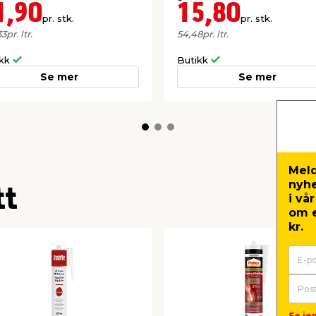
1,90
15,80
pr. stk.
pr. stk.
33
pr. ltr.
54,48
pr. ltr.
ikk
Butikk
Se mer
Se mer
Meld
nyh
tt
i vå
om e
kr.
Se je