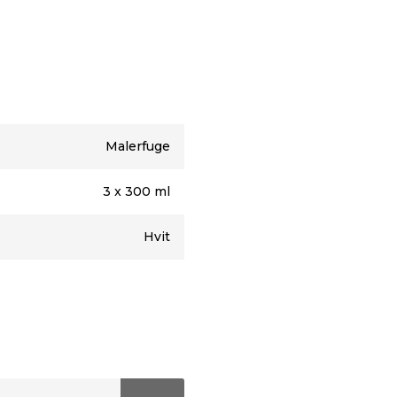
.
beholderen eller etiketten.
Malerfuge
ikke komme i kontakt med
ller i et rom med god
3 x 300 ml
ig med vann i flere
Hvit
hvis dette kan lett kan