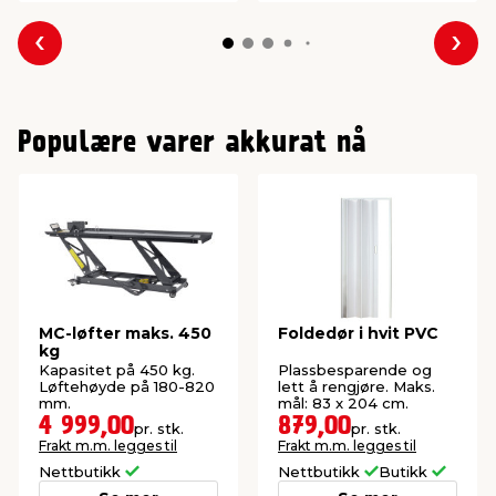
Forrige
Nes
Populære varer akkurat nå
MC-løfter maks. 450
Foldedør i hvit PVC
kg
Kapasitet på 450 kg.
Plassbesparende og
Løftehøyde på 180-820
lett å rengjøre. Maks.
mm.
mål: 83 x 204 cm.
4 999,00
879,00
pr. stk.
pr. stk.
Frakt m.m. legges til
Frakt m.m. legges til
Nettbutikk
Nettbutikk
Butikk