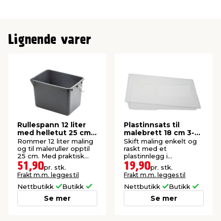
Lignende varer
Rullespann 12 liter
Plastinnsats til
med helletut 25 cm -
malebrett 18 cm 3-
Luxi
pk. - Luxi
Rommer 12 liter maling
Skift maling enkelt og
og til maleruller opptil
raskt med et
25 cm. Med praktisk
plastinnlegg i
helletut i hjørnet.
malebrettet. Laget av
51,90
19,90
pr. stk.
pr. stk.
gjenbruksplast.
Frakt m.m. legges til
Frakt m.m. legges til
Nettbutikk
Butikk
Nettbutikk
Butikk
Se mer
Se mer