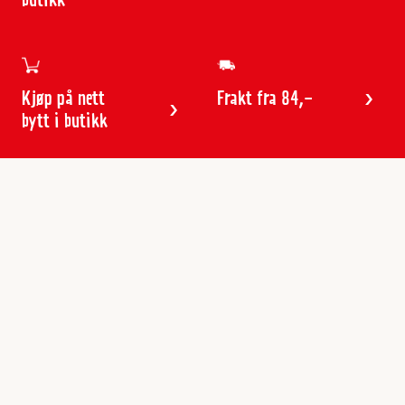
butikk
Kjøp på nett
Frakt fra 84,-
bytt i butikk
Kundeservice
Butikker & åpningstider
Kundeavisen
Kontakt
Gavekort
Frakt & levering