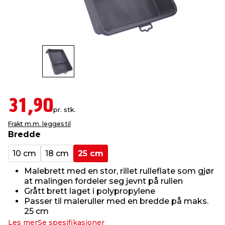
innredning
 koblinger
idslamper
kledning
& fritid
 & stillas
asser & stativer
ne, data & TV
& sko
ing
pressing og sylting
rier
31,90
pr. stk.
antning
ner
Frakt m.m. legges til
Bredde
edyr & ugress
10 cm
18 cm
25 cm
Malebrett med en stor, rillet rulleflate som gjør
at malingen fordeler seg jevnt på rullen
Grått brett laget i polypropylene
Passer til maleruller med en bredde på maks.
25 cm
Les mer
Se spesifikasjoner