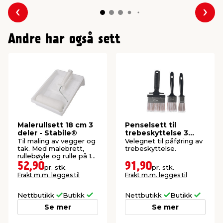
Forrige
Nes
Andre har også sett
Malerullsett 18 cm 3
Penselsett til
deler - Stabile®
trebeskyttelse 3
deler
Til maling av vegger og
Velegnet til påføring av
tak. Med malebrett,
trebeskyttelse.
rullebøyle og rulle på 18
cm.
52,90
91,90
pr. stk.
pr. stk.
Frakt m.m. legges til
Frakt m.m. legges til
Nettbutikk
Butikk
Nettbutikk
Butikk
Se mer
Se mer