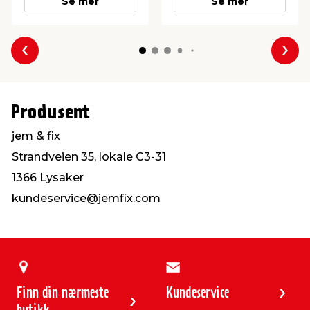
Se mer
Se mer
Forrige
Nes
Produsent
jem & fix
Strandveien 35, lokale C3-31
1366 Lysaker
kundeservice@jemfix.com
Finn din nærmeste
Kundeservice