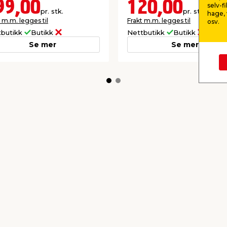
99,00
120,00
selv-f
pr. stk.
pr. stk.
hage, 
 m.m. legges til
Frakt m.m. legges til
osv.
tbutikk
Butikk
Nettbutikk
Butikk
Se mer
Se mer
kkurat nå