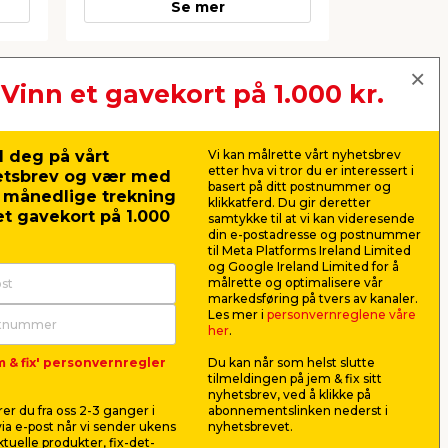
Se mer
Vinn et gavekort på 1.000 kr.
Neste
 deg på vårt
Vi kan målrette vårt nyhetsbrev
etter hva vi tror du er interessert i
etsbrev og vær med
basert på ditt postnummer og
r månedlige trekning
klikkatferd. Du gir deretter
t gavekort på 1.000
samtykke til at vi kan videresende
din e-postadresse og postnummer
ablad
Produktdatablad
til Meta Platforms Ireland Limited
og Google Ireland Limited for å
målrette og optimalisere vår
markedsføring på tvers av kanaler.
Les mer i
personvernreglene våre
her
.
m & fix' personvernregler
Du kan når som helst slutte
4
Lyskjede med 750 LED-
Klyngelys
tilmeldingen på jem & fix sitt
pærer 37,45 meter
LED 5 me
nyhetsbrev, ved å klikke på
l
Klassisk lyskjede til innen- eller
Firecracker
er du fra oss 2-3 ganger i
abonnementslinken nederst i
utendørs bruk.
tettsittende
ia e-post når vi sender ukens
nyhetsbrevet.
aktuelle produkter, fix-det-