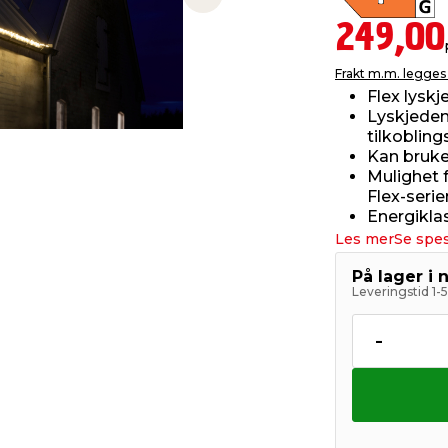
Next slide
249,00
Frakt m.m. legges 
Flex lysk
Lyskjeden 
tilkobling
Kan bruke
Mulighet 
Flex-serie
Energikla
Les mer
Se spes
På lager i 
Leveringstid 1-
-