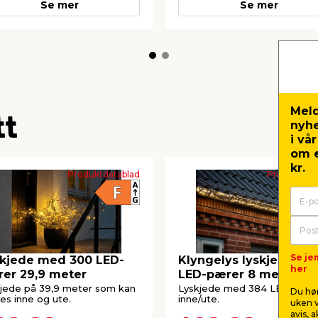
Se mer
Se mer
Meld
tt
nyh
i vå
om e
kr.
Produktdatablad
Produktdat
Se je
kjede med 300 LED-
Klyngelys lyskjede 38
her
er 29,9 meter
LED-pærer 8 meter
jede på 39,9 meter som kan
Lyskjede med 384 LED-lys. Ti
Du hør
es inne og ute.
inne/ute.
uken v
avis, 