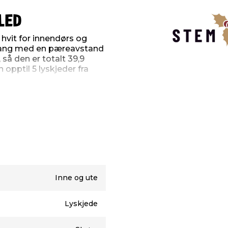
LED
hvit for innendørs og
 lang med en pæreavstand
 så den er totalt 39,9
opptil 5 lyskjeder fra
stk.)
Inne og ute
utendørs bruk
Lyskjede