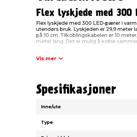
Flex lyskjede med 300 
Flex lyskjede med 300 LED-pærer i varm 
utendørs bruk. Lyskjeden er 29,9 meter
på 10 cm. Tilkoblingskabelen er 10 meter,
meter lang. Det er mulig å koble sammen 
Flex-serien.
Produktdetaljer:
Vis mer
Lyskilde: Innebygd LED-lyskilde (300 
Lysfarge: varm hvit
Drivemiddel: strøm
Lumen: 300
Spesifikasjoner
Kelvin: 2700
Ra-verdi (CRI): 80
Type
Verdi
Dempbar: nei
Inne/ute
Innebygd timerfunksjon: nei
Beskyttelsesgrad: IP44 - innendørs/
CE-merket
Type
Energiklasse: F