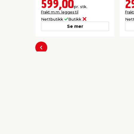
599,00
2
pr. stk.
Frakt m.m. legges til
Frakt
Nettbutikk
Butikk
Net
Se mer
Forrige
Populære varer a