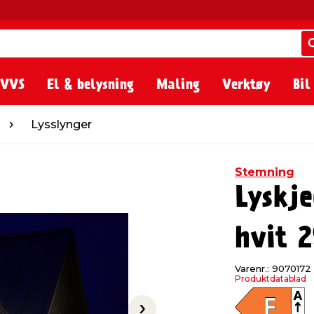
 VVS
El & belysning
Maling
Verktøy
Bil
nger
Lysslynger
Stemning
Lyskje
hvit 2
Varenr.: 9070172
Produktdatablad