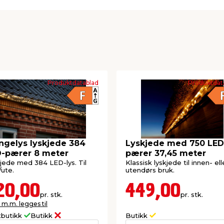
Produktdatablad
Produktdat
ngelys lyskjede 384
Lyskjede med 750 LED
-pærer 8 meter
pærer 37,45 meter
jede med 384 LED-lys. Til
Klassisk lyskjede til innen- ell
/ute.
utendørs bruk.
20,00
449,00
pr. stk.
pr. stk.
 m.m. legges til
tbutikk
Butikk
Butikk