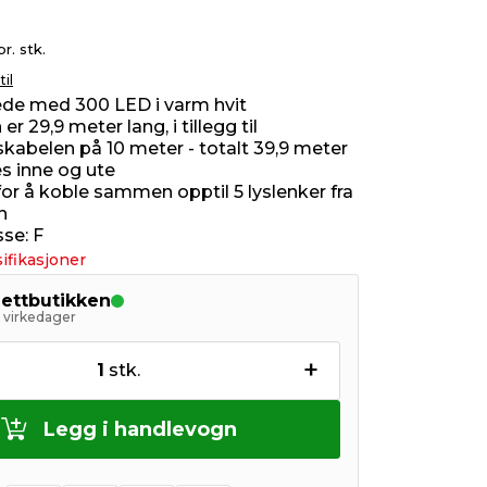
pr. stk.
til
jede med 300 LED i varm hvit
er 29,9 meter lang, i tillegg til
skabelen på 10 meter - totalt 39,9 meter
s inne og ute
for å koble sammen opptil 5 lyslenker fra
n
sse: F
ifikasjoner
nettbutikken
5 virkedager
+
1
stk.
Legg i handlevogn