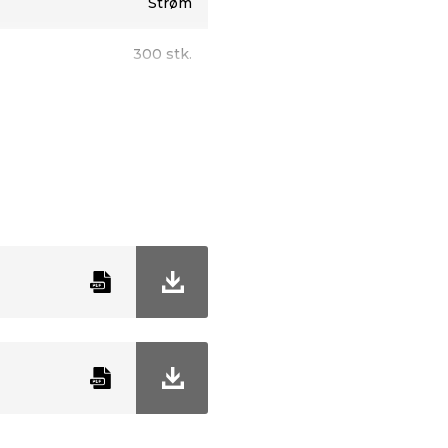
Strøm
300 stk.
29,9 meter
Varm hvit
F