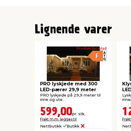
Lignende varer
Produktdatablad
PRO lyskjede med 300
Kly
LED-pærer 29,9 meter
LED
PRO lyskjede på 29,9 meter til
Lysk
inne og ute.
inne
599,00
1
pr. stk.
Frakt m.m. legges til
Frakt
Nettbutikk
Butikk
Net