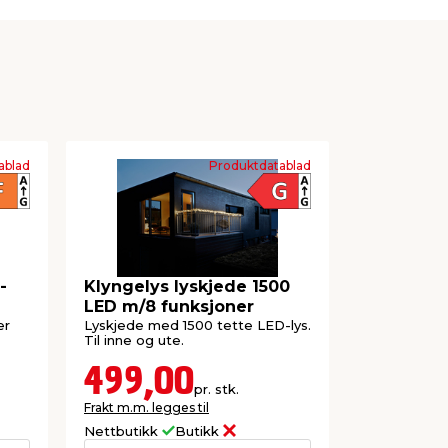
ablad
Produktdatablad
-
Klyngelys lyskjede 1500
Lyskjede 
LED m/8 funksjoner
hvit 9,9 
er
Lyskjede med 1500 tette LED-lys.
Lengde: 9,9
Til inne og ute.
brukes inne 
499,00
129,
pr. stk.
Frakt m.m. legges til
Frakt m.m. le
Nettbutikk
Butikk
Nettbutikk