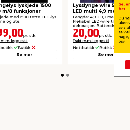
Se je
ngelys lyskjede 1500
Lysslynge wire 50 Mic
her
 m/8 funksjoner
LED multi 4,9 meter
jede med 1500 tette LED-lys.
Lengde: 4,9 + 0,3 meter.
Du hør
inne og ute.
Fleksibel LED-wire til innend
uken v
dekorasjon. Batteridrevet.
avis, 
99,00
20,00
selv-f
pr. stk.
pr. stk.
hage, 
 m.m. legges til
Frakt m.m. legges til
osv.
tbutikk
Butikk
Nettbutikk
Butikk
Se mer
Se mer
kkurat nå