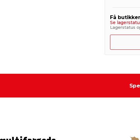
Få butikke
Se lagerstatu
Lagerstatus op
Spe