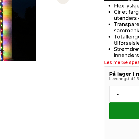
Next slide
Flex lyskj
Gir et far
utendørs 
Transpare
sammenko
Totallengd
tilførsels
Strømdrev
innendørs
Les mer
Se spes
På lager i 
Leveringstid 1-
-