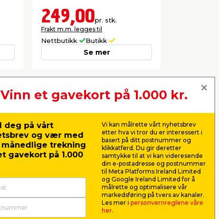
effekt. Til i
249,00
129,
pr. stk.
Frakt m.m. legges til
Frakt m.m. le
Nettbutikk
Butikk
Nettbutikk
Se mer
Vinn et gavekort på 1.000 kr.
Neste
 deg på vårt
Vi kan målrette vårt nyhetsbrev
etter hva vi tror du er interessert i
etsbrev og vær med
basert på ditt postnummer og
r månedlige trekning
klikkatferd. Du gir deretter
t gavekort på 1.000
samtykke til at vi kan videresende
din e-postadresse og postnummer
til Meta Platforms Ireland Limited
og Google Ireland Limited for å
målrette og optimalisere vår
markedsføring på tvers av kanaler.
Les mer i
personvernreglene våre
her
.