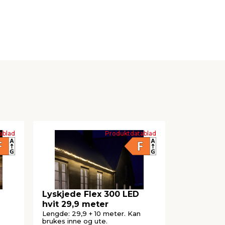
ablad
Produktdatablad
Lyskjede Flex 300 LED
Lyskjede 
hvit 29,9 meter
m/blink v
meter
Lengde: 29,9 + 10 meter. Kan
Lengde: 9,9 
brukes inne og ute.
lysene blink