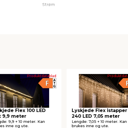
Strøm
100
 kjeder)
9,9 meter
 Hz/≤5 W
Multi
Produktdatablad
Produktdat
kjede Flex 100 LED
Lyskjede Flex istapper
t 9,9 meter
240 LED 7,05 meter
de: 9,9 + 10 meter. Kan
Lengde: 7,05 + 10 meter. Kan
es inne og ute.
brukes inne og ute.