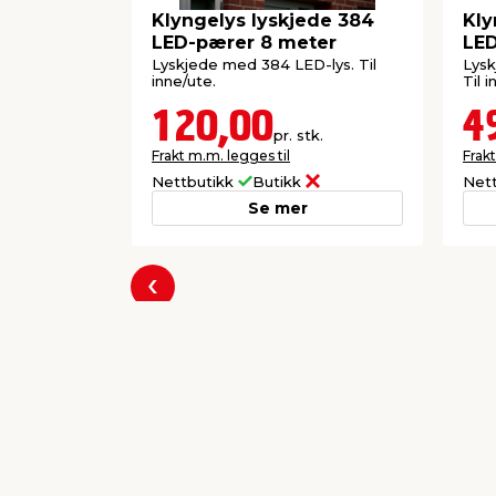
Klyngelys lyskjede 384
Kly
LED-pærer 8 meter
LED
Lyskjede med 384 LED-lys. Til
Lysk
inne/ute.
Til 
120,00
4
pr. stk.
Frakt m.m. legges til
Frakt
Nettbutikk
Butikk
Net
Se mer
Forrige
Populære varer a