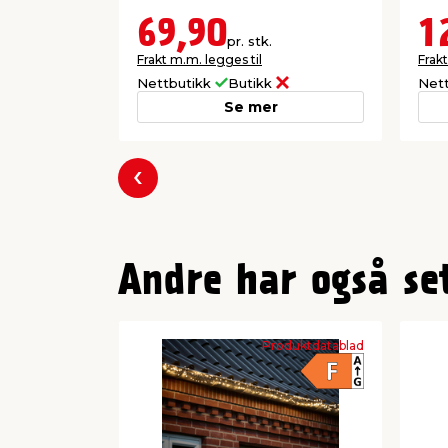
69,90
1
pr. stk.
Frakt m.m. legges til
Frakt
Nettbutikk
Butikk
Net
Se mer
Forrige
Andre har også se
Produktdatablad