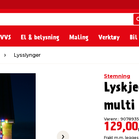
 VVS
El & belysning
Maling
Verktøy
Bil
nger
Lysslynger
Stemning
Lyskje
multi
Varenr.: 9078935
129,00
Frakt m.m. legges 