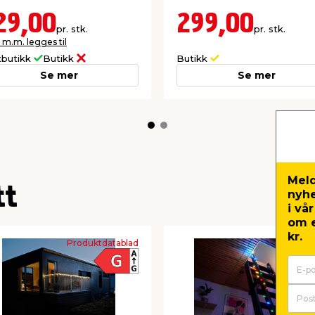
29,00
299,00
pr. stk.
pr. stk.
 m.m. legges til
tbutikk
Butikk
Butikk
Se mer
Se mer
Meld
tt
nyh
i vå
om e
kr.
Produktdatablad