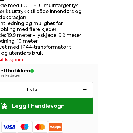
ede med 100 LED i multifarget lys
gerikt uttrykk til både innendørs og
dekorasjon
nt ledning og mulighet for
bling med flere kjeder
e: 19,9 meter – lyskjede: 9,9 meter,
ledning: 10 meter
et med IP44-transformator til
 og utendørs bruk
ifikasjoner
nettbutikken
5 virkedager
+
1
stk.
Legg i handlevogn