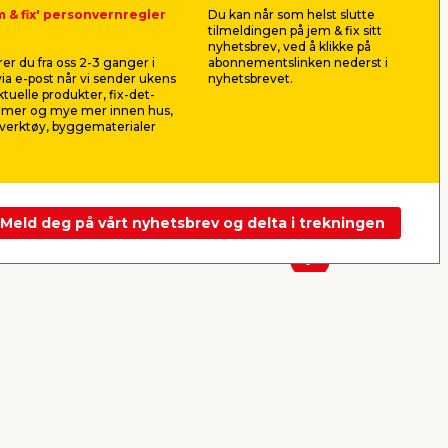
m & fix' personvernregler
Du kan når som helst slutte
ro-
Lysslynge wire 150 Micro-
Lyskjede 
tilmeldingen på jem & fix sitt
LED multi 14,9 meter
multi 19,
nyhetsbrev, ved å klikke på
Lengde: 14,9 + 5 meter. Fleksibel
Lengde: 19,9
er du fra oss 2-3 ganger i
abonnementslinken nederst i
ørs
LED-wire. Til inne og ute.
uttrykk til ju
ia e-post når vi sender ukens
nyhetsbrevet.
innendørs o
aktuelle produkter, fix-det-
80,00
199,
ilmer og mye mer innen hus,
pr. stk.
verktøy, byggematerialer
Frakt m.m. legges til
Frakt m.m. le
Nettbutikk
Butikk
Nettbutikk
Se mer
Meld deg på vårt nyhetsbrev og delta i trekningen
Neste