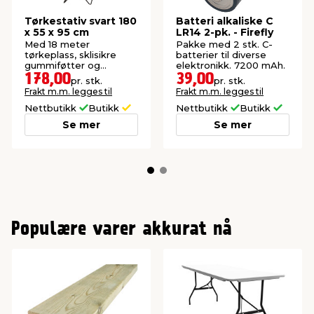
Tørkestativ svart 180
Batteri alkaliske C
x 55 x 95 cm
LR14 2-pk. - Firefly
Med 18 meter
Pakke med 2 stk. C-
tørkeplass, sklisikre
batterier til diverse
gummiføtter og
elektronikk. 7200 mAh.
barnesikring.
178,00
39,00
pr. stk.
pr. stk.
Frakt m.m. legges til
Frakt m.m. legges til
Nettbutikk
Butikk
Nettbutikk
Butikk
Se mer
Se mer
Populære varer akkurat nå