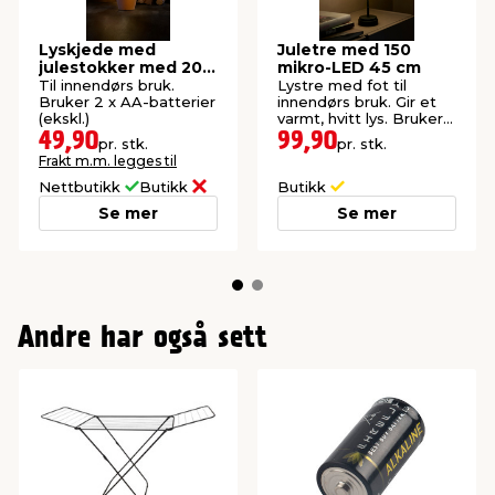
Lyskjede med
Juletre med 150
julestokker med 20
mikro-LED 45 cm
LED og timer 1,9
Til innendørs bruk.
Lystre med fot til
meter
Bruker 2 x AA-batterier
innendørs bruk. Gir et
(ekskl.)
varmt, hvitt lys. Bruker 3
x AA-batterier (eks.).
49,90
99,90
pr. stk.
pr. stk.
Frakt m.m. legges til
Nettbutikk
Butikk
Butikk
Se mer
Se mer
Andre har også sett