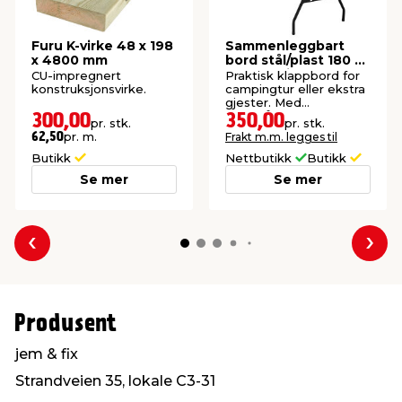
Furu K-virke 48 x 198
Sammenleggbart
x 4800 mm
bord stål/plast 180 x
75 cm hvit
CU-impregnert
Praktisk klappbord for
konstruksjonsvirke.
campingtur eller ekstra
gjester. Med
bærehåndtak.
300,00
350,00
pr. stk.
pr. stk.
pr. m.
Frakt m.m. legges til
62,50
Butikk
Nettbutikk
Butikk
Se mer
Se mer
Forrige
Nes
Produsent
jem & fix
Strandveien 35, lokale C3-31