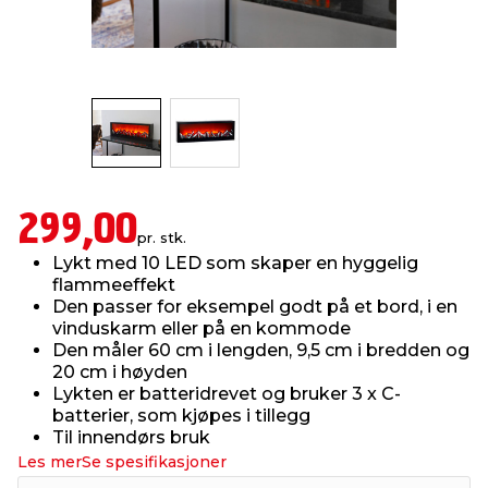
innredning
 koblinger
idslamper
kledning
& fritid
 & stillas
asser & stativer
ne, data & TV
& sko
ing
pressing og sylting
rier
299,00
pr. stk.
antning
ner
Lykt med 10 LED som skaper en hyggelig
flammeeffekt
Den passer for eksempel godt på et bord, i en
edyr & ugress
vinduskarm eller på en kommode
Den måler 60 cm i lengden, 9,5 cm i bredden og
20 cm i høyden
Lykten er batteridrevet og bruker 3 x C-
batterier, som kjøpes i tillegg
Til innendørs bruk
Les mer
Se spesifikasjoner