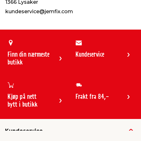
1366 Lysaker
kundeservice@jemfix.com
Finn din nærmeste
Kundeservice
butikk
Kjøp på nett
Frakt fra 84,-
bytt i butikk
Kundeservice