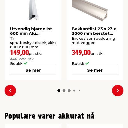
Utvendig hjørnelist
Bakkantlist 23 x 23 x
600 mm Alu
3000 mm børstet
Kitchenline
stål
Til
Brukes som avslutning
sprutbeskyttelse/kjøkkenplater
mot veggen.
600 x 600 mm.
149,00
349,00
pr. stk.
pr. stk.
414,35
pr. m2.
Butikk
Butikk
Se mer
Se mer
Forrige
Nes
Populære varer akkurat nå