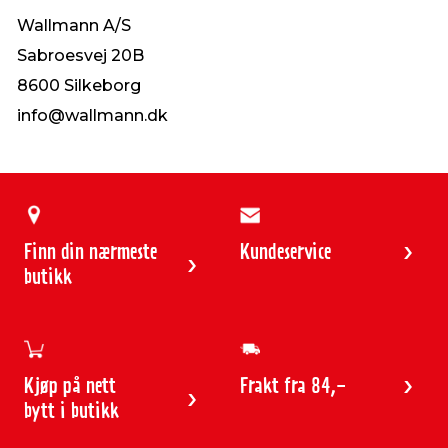
Wallmann A/S
Sabroesvej 20B
8600 Silkeborg
info@wallmann.dk
Finn din nærmeste
Kundeservice
butikk
Kjøp på nett
Frakt fra 84,-
bytt i butikk