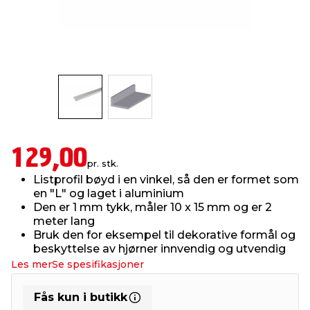
innredning
 koblinger
idslamper
kledning
& fritid
 & stillas
asser & stativer
ne, data & TV
& sko
ing
pressing og sylting
rier
129,00
antning
ner
pr. stk.
Listprofil bøyd i en vinkel, så den er formet som
en "L" og laget i aluminium
edyr & ugress
Den er 1 mm tykk, måler 10 x 15 mm og er 2
meter lang
Bruk den for eksempel til dekorative formål og
beskyttelse av hjørner innvendig og utvendig
Les mer
Se spesifikasjoner
Fås kun i butikk