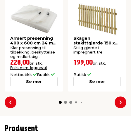
Armert presenning
Skagen
400 x 600 cm 24 m² -
stakittgjerde 150 x
Garden®
70 cm
Klar presenning til
Stilig gjerde i
tildekking, beskyttelse
impregnert tre.
og midlertidig
overdekking. 24 m².
228,00
199,00
pr. stk.
pr. stk.
Frakt m.m. legges til
Nettbutikk
Butikk
Butikk
Se mer
Se mer
Forrige
Nes
Produsent