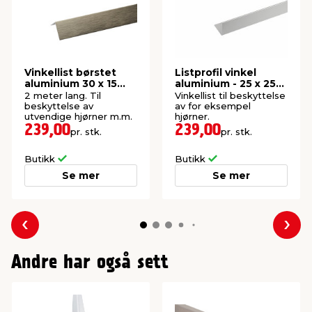
Vinkellist børstet
Listprofil vinkel
aluminium 30 x 15
aluminium - 25 x 25
mm x 2 meter
mm x 2 meter
2 meter lang. Til
Vinkellist til beskyttelse
beskyttelse av
av for eksempel
utvendige hjørner m.m.
hjørner.
239,00
239,00
pr. stk.
pr. stk.
Butikk
Butikk
Se mer
Se mer
Forrige
Nes
Andre har også sett