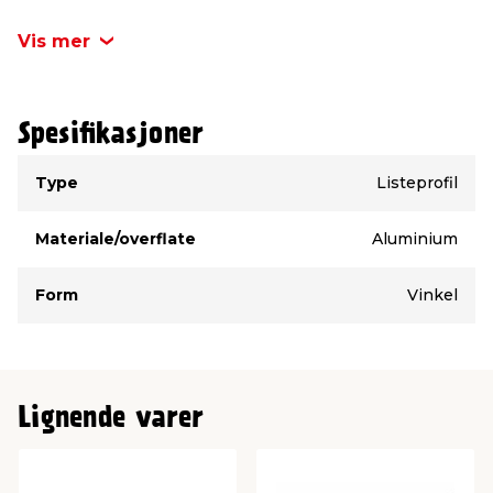
utvendig, dekking av sprekker i hjørner og mange
andre steder.
Vis mer
Spesifikasjoner
Type
Verdi
Type
Listeprofil
Materiale/overflate
Aluminium
Form
Vinkel
Lignende varer