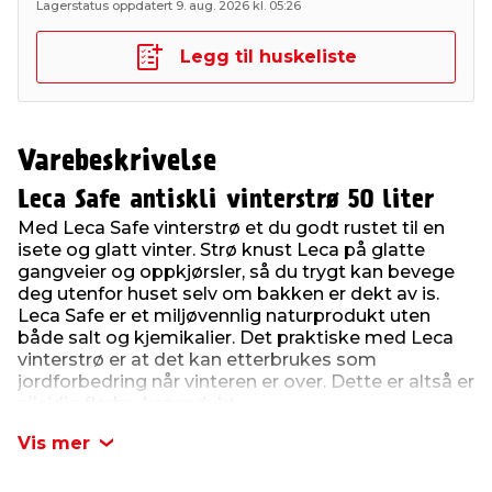
Lagerstatus oppdatert 9. aug. 2026 kl. 05:26
Legg til huskeliste
Varebeskrivelse
Leca Safe antiskli vinterstrø 50 liter
Med Leca Safe vinterstrø et du godt rustet til en
isete og glatt vinter. Strø knust Leca på glatte
gangveier og oppkjørsler, så du trygt kan bevege
deg utenfor huset selv om bakken er dekt av is.
Leca Safe er et miljøvennlig naturprodukt uten
både salt og kjemikalier. Det praktiske med Leca
vinterstrø er at det kan etterbrukes som
jordforbedring når vinteren er over. Dette er altså er
allsidig flerbruksprodukt.
En sekk med Leca Safe vinterstrø inneholder 50
Vis mer
liter.