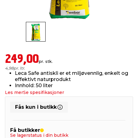
innredning
 koblinger
idslamper
kledning
& fritid
 & stillas
asser & stativer
ne, data & TV
& sko
ing
pressing og sylting
rier
249,00
pr. stk.
4,98
pr. ltr.
antning
ner
Leca Safe antiskli er et miljøvennlig, enkelt og
effektivt naturprodukt
Innhold: 50 liter
edyr & ugress
Les mer
Se spesifikasjoner
Fås kun i butikk
Få butikker
Se lagerstatus i din butikk