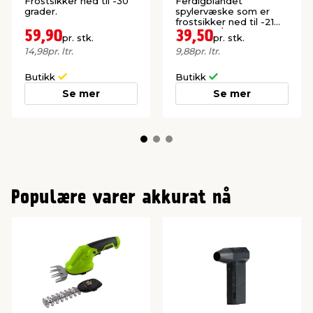
Frostsikker ned til -30
Ferdigblandet
grader.
spylervæske som er
frostsikker ned til -21
grader. M/duft av sitrus.
59,90
39,50
pr. stk.
pr. stk.
14,98
pr. ltr.
9,88
pr. ltr.
Butikk
Butikk
Se mer
Se mer
Populære varer akkurat nå