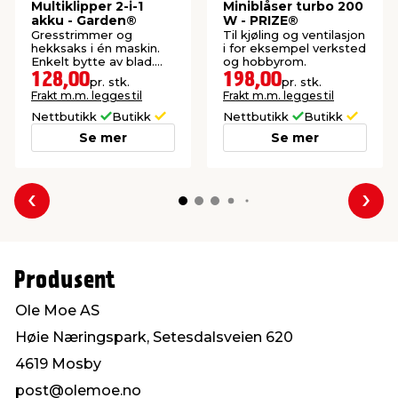
Multiklipper 2-i-1
Miniblåser turbo 200
akku - Garden®
W - PRIZE®
Gresstrimmer og
Til kjøling og ventilasjon
hekksaks i én maskin.
i for eksempel verksted
Enkelt bytte av blad.
og hobbyrom.
Inkludert batteri og
128,00
198,00
pr. stk.
pr. stk.
lader.
Frakt m.m. legges til
Frakt m.m. legges til
Nettbutikk
Butikk
Nettbutikk
Butikk
Se mer
Se mer
Forrige
Nes
Produsent
Ole Moe AS
Høie Næringspark, Setesdalsveien 620
4619 Mosby
post@olemoe.no