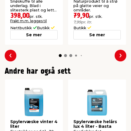
Snøskuffe til alle
Naturprodukt til å strø
underlag. Blad i
på glatte veier og
slitesterk plast og lett
områder.
aluminiumsskaft.
398,00
79,90
pr. stk.
pr. stk.
Frakt m.m. legges til
7,99
pr. ltr.
Nettbutikk
Butikk
Butikk
Se mer
Se mer
Forrige
Nes
Andre har også sett
Spylervæske vinter 4
Spylervæske helårs
liter
lux 4 liter - Basta