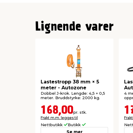
Lignende varer
Lastestropp 38 mm × 5
Las
meter - Autozone
Au
Dobbel J-krok. Lengde: 4,5 + 0,5
4 m
meter. Bruddstyrke: 2000 kg.
oppr
168,00
1
pr. stk.
Frakt m.m. legges til
Frakt
Nettbutikk
Butikk
Net
Se mer