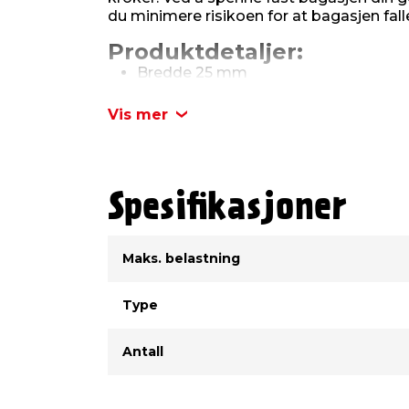
du minimere risikoen for at bagasjen faller
Produktdetaljer:
Bredde 25 mm
Lengde: 5 meter
Maks. belastning: 250 kg
Vis mer
Spesifikasjoner
Type
Verdi
Maks. belastning
Type
Antall