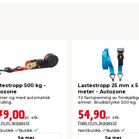
testropp 500 kg -
Lastestropp 25 mm x 5
tozone
meter - Autozone
eter og med automatisk
Til fastspenning av forskjellig
ulling.
emner. Bruddstyrke 500 kg.
79,00
54,90
pr. stk.
pr. stk.
 m.m. legges til
Frakt m.m. legges til
tbutikk
Butikk
Nettbutikk
Butikk
Se mer
Se mer