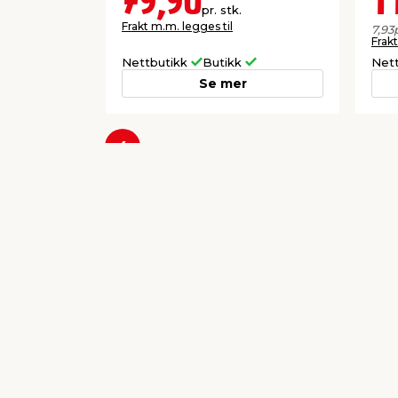
79,90
1
pr. stk.
Frakt m.m. legges til
7,93
Frakt
Nettbutikk
Butikk
Net
Se mer
Forrige
Populære varer a