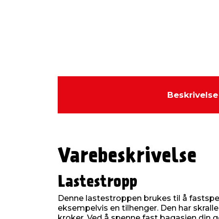
Beskrivelse
Varebeskrivelse
Lastestropp
Denne lastestroppen brukes til å fastsp
eksempelvis en tilhenger. Den har skral
kroker. Ved å spenne fast bagasjen din 