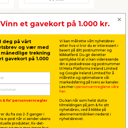
Vinn et gavekort på 1.000 kr.
Neste
 deg på vårt
Vi kan målrette vårt nyhetsbrev
etter hva vi tror du er interessert i
etsbrev og vær med
basert på ditt postnummer og
r månedlige trekning
klikkatferd. Du gir deretter
t gavekort på 1.000
samtykke til at vi kan videresende
din e-postadresse og postnummer
til Meta Platforms Ireland Limited
og Google Ireland Limited for å
målrette og optimalisere vår
markedsføring på tvers av kanaler.
Les mer i
personvernreglene våre
her
.
m & fix' personvernregler
Du kan når som helst slutte
x 25
Festestifter 32mm
Falke hån
tilmeldingen på jem & fix sitt
t/kombipistol
cm
nyhetsbrev, ved å klikke på
For kombipistol. Inneholder 5000
Blad i rustf
er du fra oss 2-3 ganger i
abonnementslinken nederst i
stykker. Lengde: 32 mm -
non-slip-hå
ia e-post når vi sender ukens
nyhetsbrevet.
ryggbredde: 5,9 mm.
fingerbeskytt
aktuelle produkter, fix-det-
ilmer og mye mer innen hus,