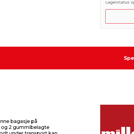
Lagerstatus o
Spe
enne bagasje på
le og 2 gummibelagte
godt under transport kan