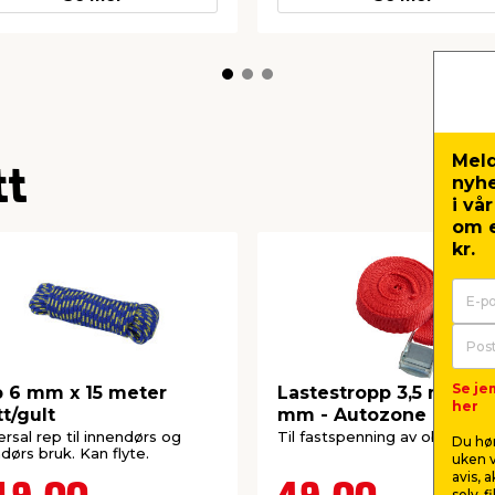
Meld
tt
nyh
i vå
om e
kr.
Se je
 6 mm x 15 meter
Lastestropp 3,5 meter 
her
tt/gult
mm - Autozone
ersal rep til innendørs og
Til fastspenning av objekter.
Du hør
dørs bruk. Kan flyte.
uken v
avis, 
selv-f