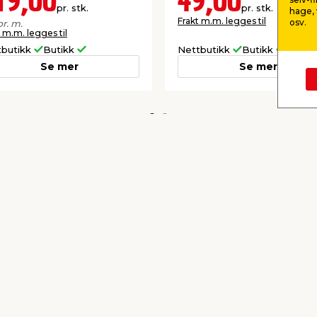
19,00
49,00
pr. stk.
pr. stk.
hage, 
Frakt m.m. legges til
osv.
pr. m.
 m.m. legges til
tbutikk
Butikk
Nettbutikk
Butikk
Se mer
Se mer
kkurat nå