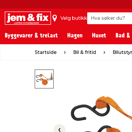
Hva søker du?
Hva søker du?
Velg butikk
Byggevarer & trelast
Hagen
Huset
Bad &
Startside
Bil & fritid
Bilutstyr
Tilhe
Startside
Bil & fritid
Bilutsty