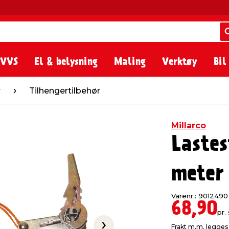
 VVS
El & belysning
Maling
Verktøy
Bil
ngertilbehør
r
Tilhengertilbehør
Millarco
Laste
meter
Varenr.: 9012490
68,90
pr. 
Frakt m.m. legges 