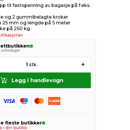
p til fastspenning av bagasje på f.eks.
le og 2 gummibelagte kroker
 25 mm og lengde på 5 meter
ke på 250 kg
ifikasjoner
nettbutikken
5 virkedager
+
1
stk.
Legg i handlevogn
de fleste butikker
s i din butikk