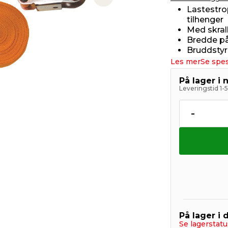
Next slide
Lastestrop
tilhenger
Med skral
Bredde på
Bruddstyr
Les mer
Se spes
På lager i 
Leveringstid 1-
-
På lager i 
Se lagerstatu