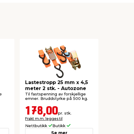
Lastestropp 25 mm x 4,5
Lastestr
meter 2 stk. - Autozone
meter - 
e
Til fastspenning av forskjellige
Maks. belas
emner. Bruddstyrke på 500 kg.
skraller og 2
178,00
128,
pr. stk.
Frakt m.m. legges til
Frakt m.m. le
Nettbutikk
Butikk
Nettbutikk
Se mer