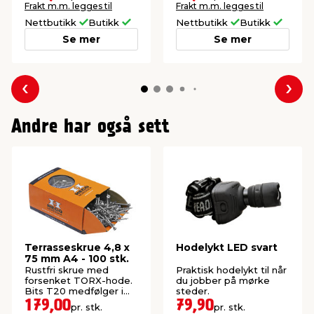
Frakt m.m. legges til
Frakt m.m. legges til
Nettbutikk
Butikk
Nettbutikk
Butikk
Se mer
Se mer
Forrige
Nes
Andre har også sett
Terrasseskrue 4,8 x
Hodelykt LED svart
75 mm A4 - 100 stk.
Rustfri skrue med
Praktisk hodelykt til når
forsenket TORX-hode.
du jobber på mørke
Bits T20 medfølger i
steder.
pakken.
179,00
79,90
pr. stk.
pr. stk.