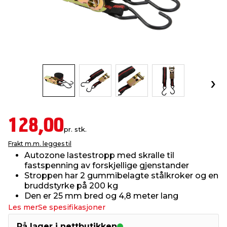
innredning
 koblinger
idslamper
kledning
& fritid
 & stillas
asser & stativer
ne, data & TV
& sko
ing
pressing og sylting
rier
antning
ner
128,00
pr. stk.
Frakt m.m. legges til
edyr & ugress
Autozone lastestropp med skralle til
fastspenning av forskjellige gjenstander
Stroppen har 2 gummibelagte stålkroker og en
bruddstyrke på 200 kg
Den er 25 mm bred og 4,8 meter lang
Les mer
Se spesifikasjoner
På lager i nettbutikken