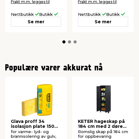
Frakt m.m. legges til
Frakt m.m. legges til
Nettbutikk
Butikk
Nettbutikk
Butikk
Se mer
Se mer
Populære varer akkurat nå
Glava proff 34
KETER hageskap på
isolasjon plate 150
184 cm med 2 dører i
mm
svart plast
for varme- lyd- og
Romslig skap på 184 cm
brannisolering av gulv,
for oppbevaring