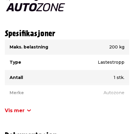
Spesifikasjoner
Type
Verdi
Maks. belastning
200 kg
Type
Lastestropp
Antall
1 stk.
Merke
Autozone
Vis mer