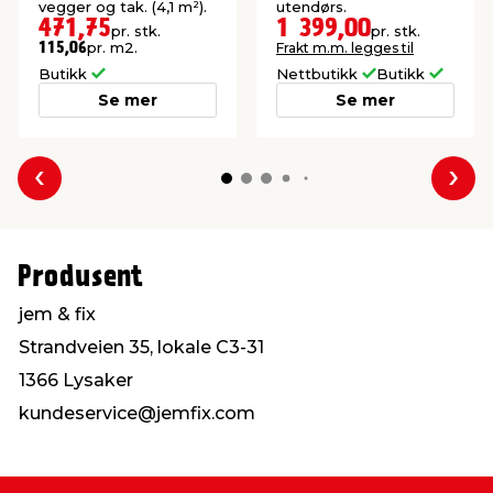
vegger og tak. (4,1 m²).
utendørs.
471,75
1 399,00
pr. stk.
pr. stk.
pr. m2.
Frakt m.m. legges til
115,06
Butikk
Nettbutikk
Butikk
Se mer
Se mer
Forrige
Nes
Produsent
jem & fix
Strandveien 35, lokale C3-31
1366 Lysaker
kundeservice@jemfix.com