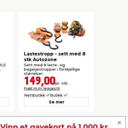
Lastestropp - sett med 8
Bagasjest
stk Autozone
stk.
0,5
Sett med 8 laste- og
Bagasjestro
.
bagasjestropper i forskjellige
forskjellige
størrelser.
149,00
119,
pr. stk.
Frakt m.m. legges til
Frakt m.m. le
Nettbutikk
Butikk
Nettbutikk
Se mer
Vinn et gavekort på 1.000 kr.
Neste