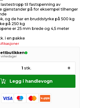
lastestropp til fastspenning av
ge gjenstander på for eksempel tilhenger
ende
k, og de har en bruddstyrke på 500 kg
rke på 250 kg
ppene er 25 mm brede og 4,5 meter
tk. i en pakke
ifikasjoner
nettbutikken
5 virkedager
+
1
stk.
Legg i handlevogn