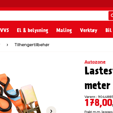
 VVS
El & belysning
Maling
Verktøy
Bil
ngertilbehør
r
Tilhengertilbehør
Autozone
Laste
meter
Varenr.: 904488
178,00
Frakt m.m. legges 