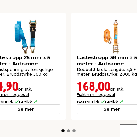
testropp 25 mm x 5
Lastestropp 38 mm × 5
er - Autozone
meter - Autozone
fastspenning av forskjellige
Dobbel J-krok. Lengde: 4,5 + 
r. Bruddstyrke 500 kg.
meter. Bruddstyrke: 2000 kg
4,90
168,00
pr. stk.
pr. stk.
 m.m. legges til
Frakt m.m. legges til
tbutikk
Butikk
Nettbutikk
Butikk
Se mer
Se mer