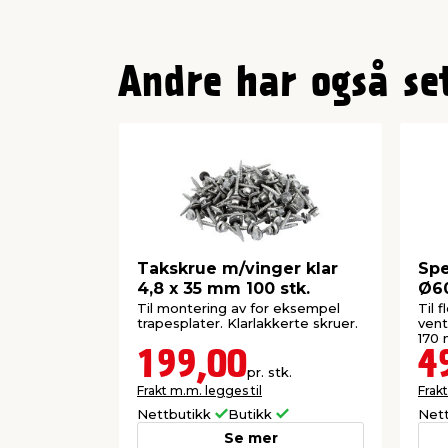
Andre har også se
Takskrue m/vinger klar
Spe
4,8 x 35 mm 100 stk.
Ø6
Til montering av for eksempel
Til 
trapesplater. Klarlakkerte skruer.
vent
170
199,00
4
pr. stk.
Frakt m.m. legges til
Frakt
Nettbutikk
Butikk
Net
Se mer