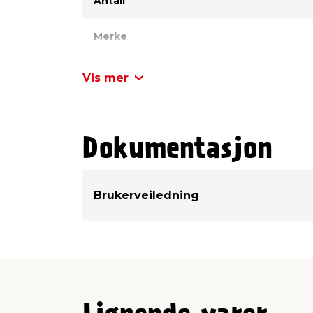
Antall
Merke
Vis mer
Dokumentasjon
Brukerveiledning