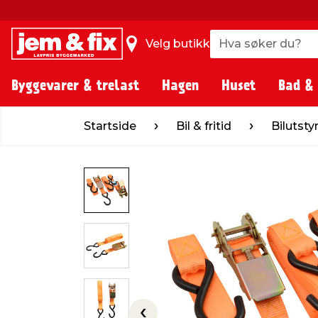
Hva søker du?
Hva søker du?
Velg butikk
Byggevarer & trelast
Hagen
Huset
Bad &
Startside
Bil & fritid
Bilutstyr
Tilhe
Startside
Bil & fritid
Bilutsty