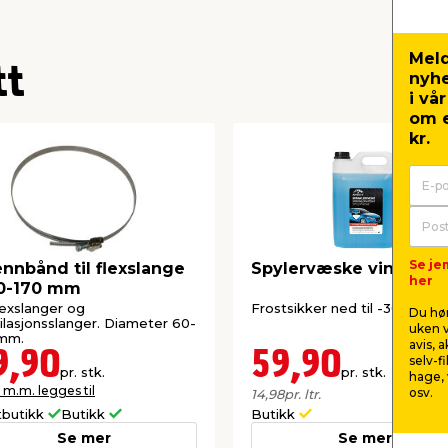
Meld
tt
nyh
i vå
om e
kr.
Se je
nnbånd til flexslange
Spylervæske vinter 4 l
her
0-170 mm
flexslanger og
Frostsikker ned til -30 grader
Du hør
ilasjonsslanger. Diameter 60-
uken v
 mm.
avis, 
9,90
59,90
selv-f
pr. stk.
pr. stk.
hage, 
 m.m. legges til
osv.
14,98
pr. ltr.
tbutikk
Butikk
Butikk
Se mer
Se mer