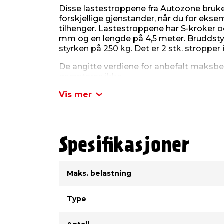
Disse lastestroppene fra Autozone bruke
forskjellige gjenstander, når du for eks
tilhenger. Lastestroppene har S-kroker 
mm og en lengde på 4,5 meter. Bruddsty
styrken på 250 kg. Det er 2 stk. stropper 
De angitte verdiene for anbefalt maksbe
garanteres ikke.
Produktdetaljer:
Vis mer
Lastestropper 25 mm
Lengde 4,5 meter
Maks. belastning: 500 kg
Pakken inneholder 2 stk.
Spesifikasjoner
Type
Verdi
Maks. belastning
Type