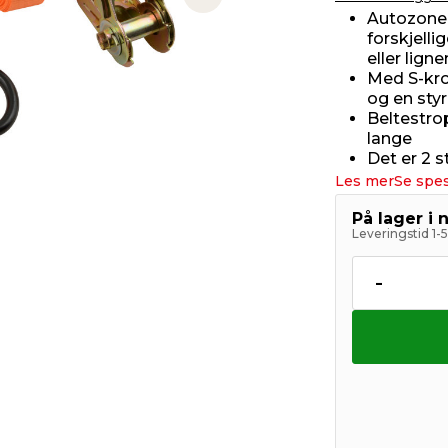
Next slide
Autozone 
forskjelli
eller lign
Med S-kro
og en sty
Beltestro
lange
Det er 2 s
Les mer
Se spes
På lager i 
Leveringstid 1-
-