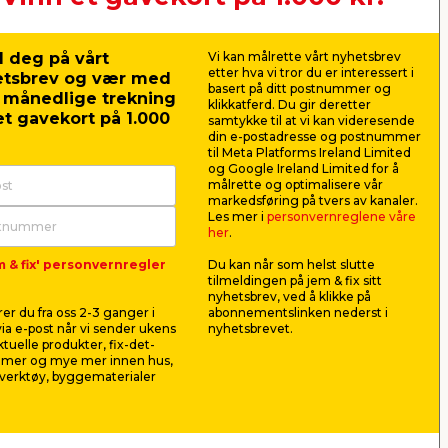
 deg på vårt
Vi kan målrette vårt nyhetsbrev
etter hva vi tror du er interessert i
etsbrev og vær med
basert på ditt postnummer og
r månedlige trekning
klikkatferd. Du gir deretter
t gavekort på 1.000
samtykke til at vi kan videresende
din e-postadresse og postnummer
til Meta Platforms Ireland Limited
og Google Ireland Limited for å
målrette og optimalisere vår
markedsføring på tvers av kanaler.
Les mer i
personvernreglene våre
her
.
m & fix' personvernregler
Du kan når som helst slutte
iter
Karmlist 12x58 mm furu
Plastfilm
tilmeldingen på jem & fix sitt
slett malt
meter
nyhetsbrev, ved å klikke på
.
Glatt gerikt til dør og vindu.
Plastfilm til
er du fra oss 2-3 ganger i
abonnementslinken nederst i
pakking, f.ek
ia e-post når vi sender ukens
nyhetsbrevet.
egnet til ma
aktuelle produkter, fix-det-
180,00
99,9
ilmer og mye mer innen hus,
pr. stk.
verktøy, byggematerialer
Frakt m.m. le
40,91
pr. m.
Butikk
Nettbutikk
Se mer