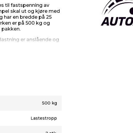
s til fastspenning av
empel skal ut og kjøre med
og har en bredde på 25
rken er på 500 kg og
i pakken.
lastning er anslående og
500 kg
Lastestropp