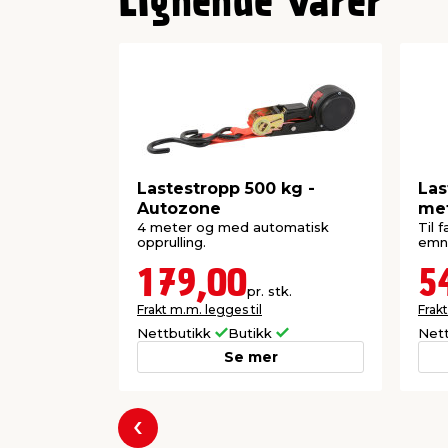
Lignende varer
Lastestropp 500 kg -
Las
Autozone
met
4 meter og med automatisk
Til 
opprulling.
emne
179,00
5
pr. stk.
Frakt m.m. legges til
Frakt
Nettbutikk
Butikk
Net
Se mer
Forrige