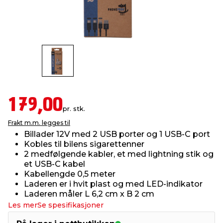
innredning
 koblinger
idslamper
kledning
& fritid
 & stillas
asser & stativer
ne, data & TV
& sko
ing
pressing og sylting
rier
179,00
pr. stk.
antning
ner
Frakt m.m. legges til
Billader 12V med 2 USB porter og 1 USB-C port
Kobles til bilens sigarettenner
edyr & ugress
2 medfølgende kabler, et med lightning stik og
et USB-C kabel
Kabellengde 0,5 meter
Laderen er i hvit plast og med LED-indikator
Laderen måler L 6,2 cm x B 2 cm
Les mer
Se spesifikasjoner