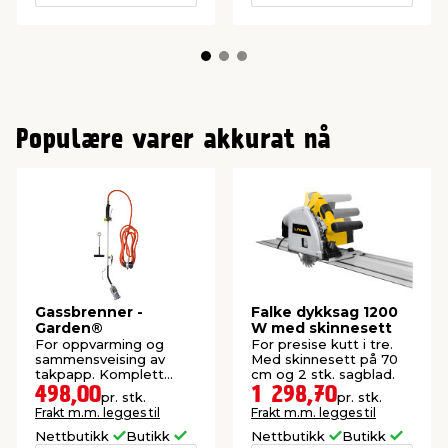
Populære varer akkurat nå
Gassbrenner -
Falke dykksag 1200
Garden®
W med skinnesett
For oppvarming og
For presise kutt i tre.
sammensveising av
Med skinnesett på 70
takpapp. Komplett
cm og 2 stk. sagblad.
sett.
498,00
1 298,70
pr. stk.
pr. stk.
Frakt m.m. legges til
Frakt m.m. legges til
Nettbutikk
Butikk
Nettbutikk
Butikk