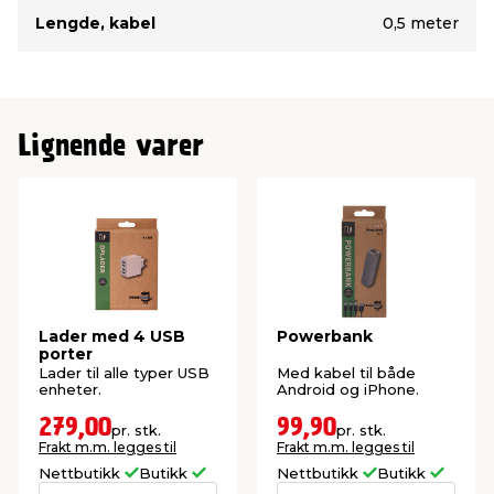
Produktdetaljer:
Lengde, kabel
0,5 meter
Input 12V
Output strøm 2100 mA
Maximum strøm 5W
LED indikator
2 USB A utganger og 1 USB-C utgang
Lignende varer
Lader med 4 USB
Powerbank
porter
Lader til alle typer USB
Med kabel til både
enheter.
Android og iPhone.
279,00
99,90
pr. stk.
pr. stk.
Frakt m.m. legges til
Frakt m.m. legges til
Nettbutikk
Butikk
Nettbutikk
Butikk