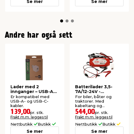
Se mer
Se mer
Andre har også sett
Lader med 2
Batterilader 3,5-
innganger – USB-A
7A/12-24V -
og USB-C
Autozone
Er kompatibel med
For biler, båter og
USB-A- og USB-C-
traktorer. Med
kabler.
kabeltang og
ringklemmer.
139,00
544,00
pr. stk.
pr. stk.
Frakt m.m. legges til
Frakt m.m. legges til
Nettbutikk
Butikk
Nettbutikk
Butikk
Se mer
Se mer