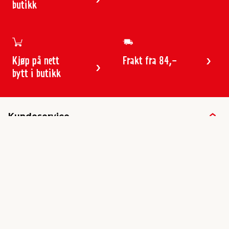
butikk
Kjøp på nett
Frakt fra 84,-
bytt i butikk
Kundeservice
Butikker & åpningstider
Kundeavisen
Kontakt
Gavekort
Frakt & levering