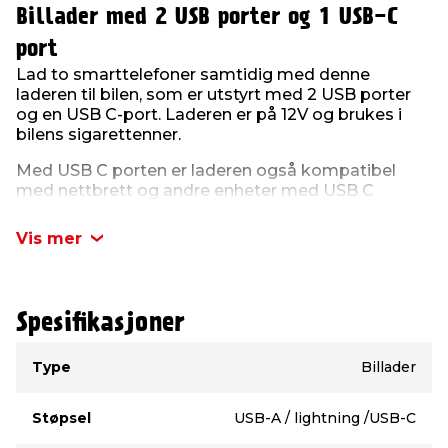
Billader med 2 USB porter og 1 USB-C
port
Lad to smarttelefoner samtidig med denne
laderen til bilen, som er utstyrt med 2 USB porter
og en USB C-port. Laderen er på 12V og brukes i
bilens sigarettenner.
Med USB C porten er laderen også kompatibel
med nettbrett og andre enheter med USB C
tilkobling, som for eksempel GPS og andre
navigasjonssystemer. USB C porten understøtter
Vis mer
PD og QC 3,0 fast charge.
Til laderen medfølger 2 kabler. En hvit kabel med
USB til lightning stikk og en stofflettet kabel i hvit
Spesifikasjoner
og grå med sølvfargede USB-C stikk i hver ende.
Kabellengde på begge kabler er på 0,5 meter.
Type
Verdi
Type
Billader
Laderen er i hvit plast med LED-indikator, så du lett
kan se om det er strøm i USB stikkene, og måler L
Støpsel
USB-A / lightning /USB-C
6,2 cm x B 2 cm.