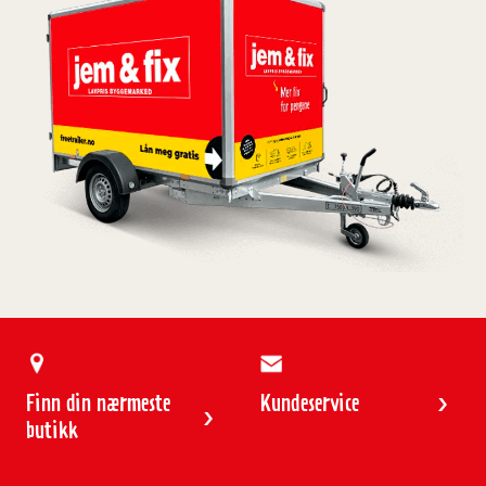
Finn din nærmeste
Kundeservice
butikk