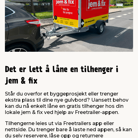
innredning
 koblinger
idslamper
kledning
& fritid
 & stillas
asser & stativer
ne, data & TV
& sko
ing
pressing og sylting
rier
Det er lett å låne en tilhenger i
antning
ner
jem & fix
edyr & ugress
Står du overfor et byggeprosjekt eller trenger
ekstra plass til dine nye gulvbord? Uansett behov
kan du nå enkelt låne en gratis tilhenger hos din
lokale jem & fix ved hjelp av Freetrailer-appen.
Tilhengerne leies ut via Freetrailers app eller
nettside. Du trenger bare å laste ned appen, så kan
du selv reservere, låse opp og returnere