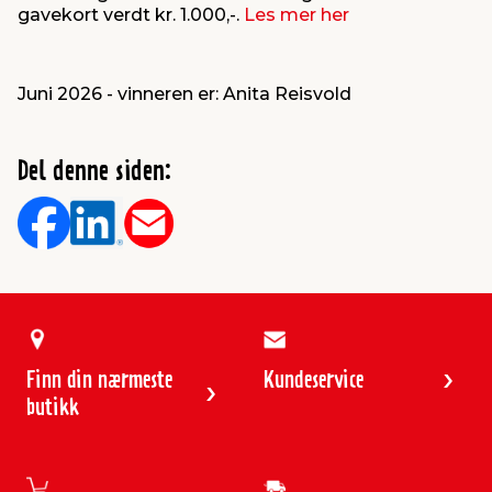
gavekort verdt kr. 1.000,-.
Les mer her
innredning
 koblinger
idslamper
kledning
& fritid
Juni 2026 - vinneren er:
Anita Reisvold
 & stillas
asser & stativer
ne, data & TV
& sko
Del denne siden:
ing
pressing og sylting
rier
antning
ner
edyr & ugress
Finn din nærmeste
Kundeservice
butikk