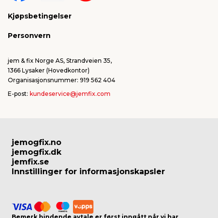
Kjøpsbetingelser
Personvern
jem & fix Norge AS, Strandveien 35,
1366 Lysaker (Hovedkontor)
Organisasjonsnummer: 919 562 404
E-post:
kundeservice@jemfix.com
jemogfix.no
jemogfix.dk
jemfix.se
Innstillinger for informasjonskapsler
Bemerk bindende avtale er først inngått når vi har