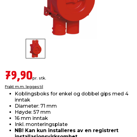
innredning
 koblinger
idslamper
kledning
& fritid
 & stillas
asser & stativer
ne, data & TV
& sko
ing
pressing og sylting
rier
antning
ner
79,90
pr. stk.
Frakt m.m. legges til
edyr & ugress
Koblingsboks for enkel og dobbel gips med 4
inntak
Diameter: 71 mm
Høyde: 57 mm
16 mm inntak
Inkl. monteringsplate
NB! Kan kun installeres av en registrert
installasjonsvirksomhet