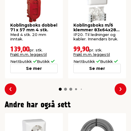
Koblingsboks dobbel
Koblingsboks m/6
71 x 57 mm 4 stk.
klemmer 83x64x28
mm - Elko
Med 4 stk. 20 mm
IP20. Til ledninger og
inntak.
kabler. Innendørs bruk.
139,00
99,90
pr. stk.
pr. stk.
Frakt m.m. legges til
Frakt m.m. legges til
Nettbutikk
Butikk
Nettbutikk
Butikk
Se mer
Se mer
Forrige
Nes
Andre har også sett