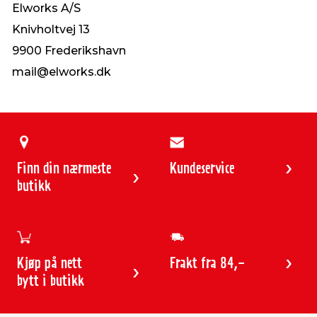
Elworks A/S
Knivholtvej 13
9900 Frederikshavn
mail@elworks.dk
Finn din nærmeste
Kundeservice
butikk
Kjøp på nett
Frakt fra 84,-
bytt i butikk