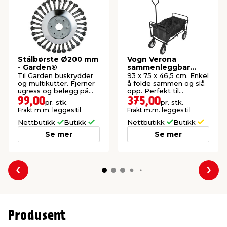
Stålbørste Ø200 mm
Vogn Verona
- Garden®
sammenleggbar
svart - Sunlife®
Til Garden buskrydder
93 x 75 x 46,5 cm. Enkel
og multikutter. Fjerner
å folde sammen og slå
ugress og belegg på
opp. Perfekt til
heller og harde
utflukter og aktiviteter.
99,00
375,00
pr. stk.
pr. stk.
steinoverflater.
Maks belastning: 70 kg.
Frakt m.m. legges til
Frakt m.m. legges til
Nettbutikk
Butikk
Nettbutikk
Butikk
Se mer
Se mer
Forrige
Nes
Produsent