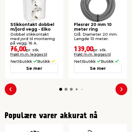
Stikkontakt dobbel
Flexrør 20 mm 10
m/jord vegg - Elko
meter ring
Dobbel stikkontakt
Grå. Diameter 20 mm.
med jord til montering
Lengde 10 meter.
på vegg. 16 A.
76,00
139,00
pr. stk.
pr. stk.
Frakt m.m. legges til
Frakt m.m. legges til
Nettbutikk
Butikk
Nettbutikk
Butikk
Se mer
Se mer
Forrige
Nes
Populære varer akkurat nå