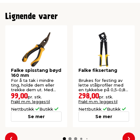
Lignende varer
Falke spisstang bøyd
Falke fiksertang
160 mm
For å ta tak i mindre
Brukes for festing av
ting, holde dem eller
lette stålprofiler med
trekke dem ut. Med
en tykkelse på 0,5-0,8
bøyd spiss.
mm.
99,00
298,00
pr. stk.
pr. stk.
Frakt m.m. legges til
Frakt m.m. legges til
Nettbutikk
Butikk
Nettbutikk
Butikk
Se mer
Se mer