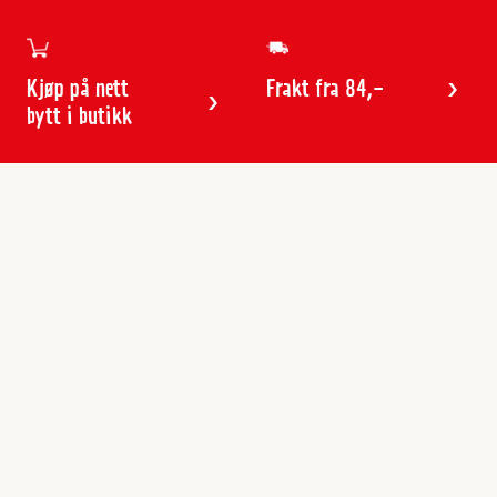
Kjøp på nett
Frakt fra 84,-
bytt i butikk
Kundeservice
Butikker & åpningstider
Kundeavisen
Kontakt
Gavekort
Frakt & levering
Reklamasjon