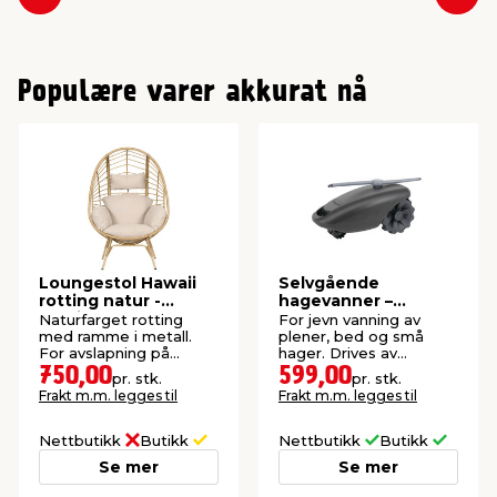
Forrige
Nes
Populære varer akkurat nå
Loungestol Hawaii
Selvgående
rotting natur -
hagevanner –
Sunlife®
Garden®
Naturfarget rotting
For jevn vanning av
med ramme i metall.
plener, bed og små
For avslapning på
hager. Drives av
terrassen, i hagen eller i
vanntrykket fra
750,00
599,00
pr. stk.
pr. stk.
vinterhagen.
hageslangen.
Frakt m.m. legges til
Frakt m.m. legges til
Nettbutikk
Butikk
Nettbutikk
Butikk
Se mer
Se mer