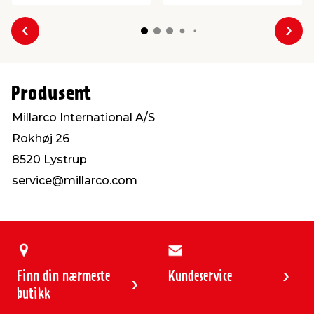
Forrige
Nes
Produsent
Millarco International A/S
Rokhøj 26
8520 Lystrup
service@millarco.com
Finn din nærmeste
Kundeservice
butikk