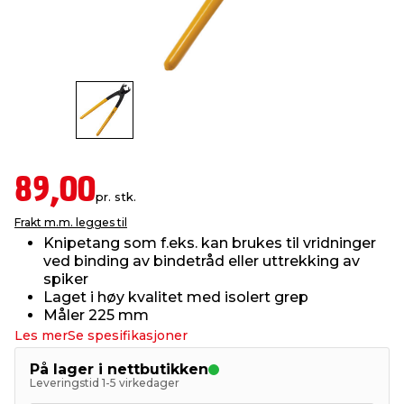
innredning
 koblinger
idslamper
kledning
& fritid
 & stillas
asser & stativer
ne, data & TV
& sko
ing
pressing og sylting
rier
89,00
pr. stk.
antning
ner
Frakt m.m. legges til
Knipetang som f.eks. kan brukes til vridninger
ved binding av bindetråd eller uttrekking av
edyr & ugress
spiker
Laget i høy kvalitet med isolert grep
Måler 225 mm
Les mer
Se spesifikasjoner
På lager i nettbutikken
Leveringstid 1-5 virkedager