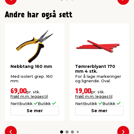
Forrige
Nes
Andre har også sett
Nebbtang 160 mm
Tømrerblyant 170
mm 4 stk.
Med isolert grep. 160
For å lage markeringer
mm.
og lignende. Oval.
69,00
19,00
pr. stk.
pr. stk.
Frakt m.m. legges til
Frakt m.m. legges til
Nettbutikk
Butikk
Nettbutikk
Butikk
Se mer
Se mer