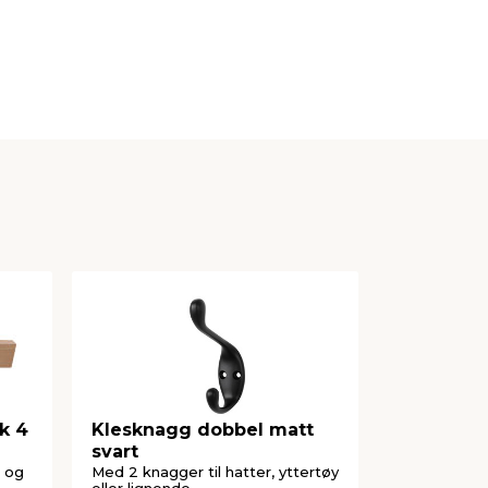
k 4
Klesknagg dobbel matt
Klesknag
svart
svart
 og
Med 2 knagger til hatter, yttertøy
Med en knagg