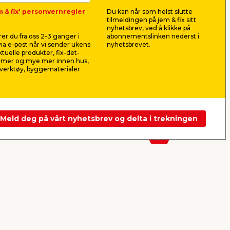
m & fix' personvernregler
Du kan når som helst slutte
vart
Toalettbørste vegghengt
Toalettpa
tilmeldingen på jem & fix sitt
35cm - svart
selvklebe
nyhetsbrev, ved å klikke på
ler
Til oppheng på
Selvklebende
er du fra oss 2-3 ganger i
abonnementslinken nederst i
baderomsveggen. Høyde: 35 cm.
matt svart. M
ia e-post når vi sender ukens
nyhetsbrevet.
aktuelle produkter, fix-det-
359,00
159,
ilmer og mye mer innen hus,
pr. stk.
verktøy, byggematerialer
Frakt m.m. legges til
Frakt m.m. le
Nettbutikk
Butikk
Nettbutikk
Se mer
Meld deg på vårt nyhetsbrev og delta i trekningen
Neste