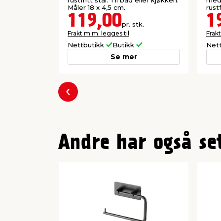
rustfritt stål. Til bad eller kjøkken.
med 
Måler 18 x 4,5 cm.
rustf
119,00
1
pr. stk.
Frakt m.m. legges til
Frakt
Nettbutikk
Butikk
Net
Se mer
Forrige
Andre har også se