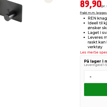
Next slide
89,90
pr. 
Frakt m.m. legges 
REN knag
Ideell ti
ønsker sk
Laget i sv
Leveres m
raskt kan
verktøy
Les mer
Se spes
På lager i 
Leveringstid 1-
-