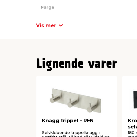
Farge
Merke
Vis mer
Lignende varer
Knagg trippel - REN
Kro
sel
Selvklebende trippelknagg i
180 