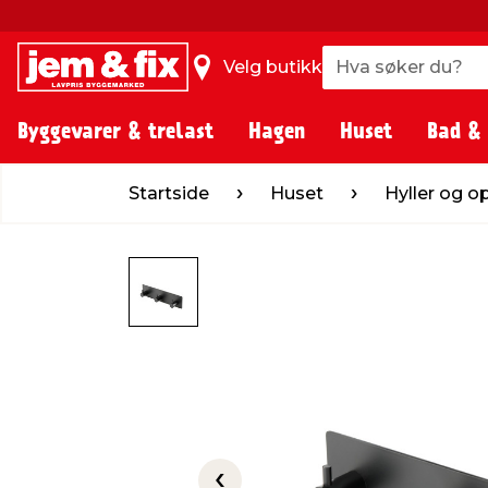
Hva søker du?
Hva søker du?
Velg butikk
Byggevarer & trelast
Hagen
Huset
Bad &
Startside
Huset
Hyller og oppheng
Startside
Huset
Hyller og 