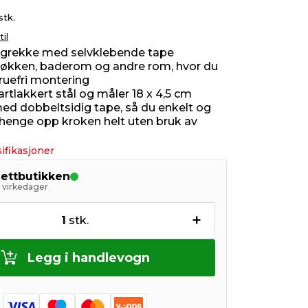
stk.
til
grekke med selvklebende tape
l kjøkken, baderom og andre rom, hvor du
ruefri montering
artlakkert stål og måler 18 x 4,5 cm
ed dobbeltsidig tape, så du enkelt og
 henge opp kroken helt uten bruk av
ifikasjoner
nettbutikken
5 virkedager
+
1
stk.
Legg i handlevogn