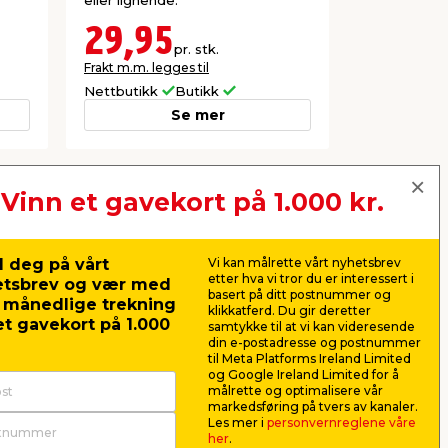
eller lignende.
eller lignend
29,95
19,9
pr. stk.
Frakt m.m. legges til
Frakt m.m. le
Nettbutikk
Butikk
Nettbutikk
Se mer
Vinn et gavekort på 1.000 kr.
Neste
 deg på vårt
Vi kan målrette vårt nyhetsbrev
etter hva vi tror du er interessert i
etsbrev og vær med
basert på ditt postnummer og
r månedlige trekning
klikkatferd. Du gir deretter
t gavekort på 1.000
samtykke til at vi kan videresende
din e-postadresse og postnummer
til Meta Platforms Ireland Limited
og Google Ireland Limited for å
målrette og optimalisere vår
markedsføring på tvers av kanaler.
Les mer i
personvernreglene våre
her
.