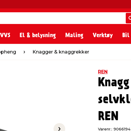
 VVS
El & belysning
Maling
Verktøy
Bil
Knagger & knaggrekker
oppheng
Knagger & knaggrekker
REN
Knagg 
selvkl
REN
Varenr.: 9066194