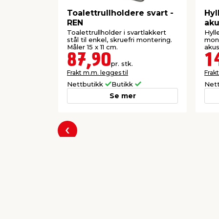
Toalettrullholdere svart -
Hyl
REN
aku
Toalettrullholder i svartlakkert
Hyll
stål til enkel, skruefri montering.
mont
Måler 15 x 11 cm.
akus
H5 x
87,90
1
pr. stk.
Frakt m.m. legges til
Frakt
Nettbutikk
Butikk
Net
Se mer
Forrige
Populære varer a