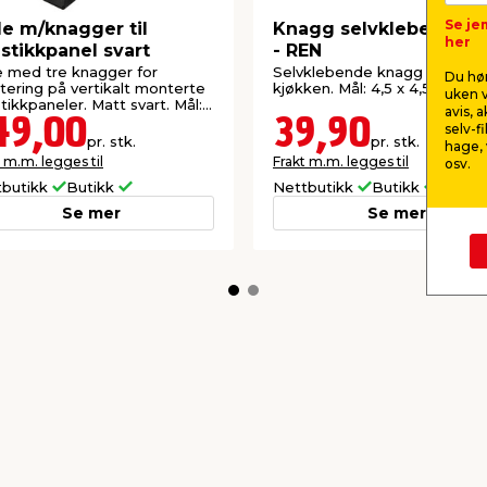
Se je
le m/knagger til
Knagg selvklebende s
her
stikkpanel svart
- REN
e med tre knagger for
Selvklebende knagg til bad el
Du hør
ering på vertikalt monterte
kjøkken. Mål: 4,5 x 4,5 cm.
uken v
tikkpaneler. Matt svart. Mål:
avis, 
 B17,5 cm.
49,00
39,90
selv-f
pr. stk.
pr. stk.
hage, 
 m.m. legges til
Frakt m.m. legges til
osv.
tbutikk
Butikk
Nettbutikk
Butikk
Se mer
Se mer
kkurat nå