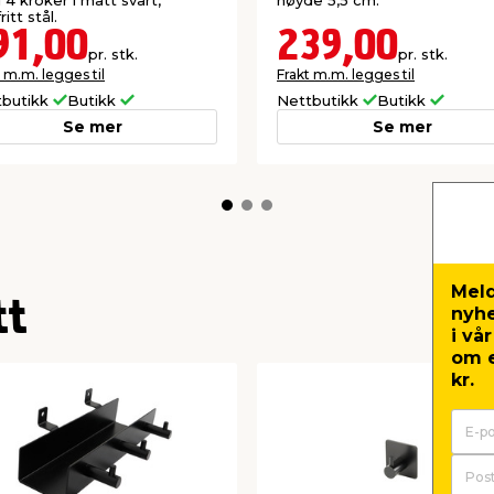
4 kroker i matt svart,
høyde 5,5 cm.
ritt stål.
91,00
239,00
pr. stk.
pr. stk.
 m.m. legges til
Frakt m.m. legges til
tbutikk
Butikk
Nettbutikk
Butikk
Se mer
Se mer
Meld
tt
nyh
i vå
om e
kr.